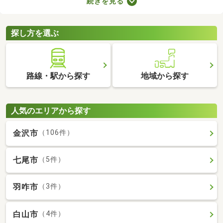
続きを見る
所が異なるので、内見前に間取りをチェックすることがおすすめ
です。ここでは、4人以上で住む方におすすめの4LDK物件を紹介
します。
探し方を選ぶ
路線・駅から探す
地域から探す
人気のエリアから探す
金沢市
（106件）
七尾市
（5件）
羽咋市
（3件）
白山市
（4件）