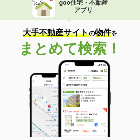
goo住宅・不動産
価 格
8万円
アプリ
住 所
石川県金沢市諸江町中丁
専有面積
73.75m²
間取り
3LDK
大手不動産サイト
物件
の
を
石川県小松市白江町
まとめて検索！
価 格
6.10万円
住 所
石川県小松市白江町
専有面積
22.35m²
間取り
1K
石川県河北郡津幡町字太田
価 格
8.05万円
住 所
石川県河北郡津幡町字太田
専有面積
62.05m²
間取り
2LDK
石川県金沢市三口町火