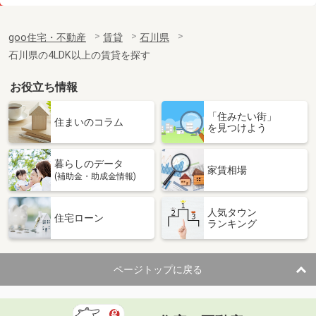
価 格
8万円
住 所
石川県河北郡津幡町字庄
goo住宅・不動産
賃貸
石川県
専有面積
65.56m²
石川県の4LDK以上の賃貸を探す
間取り
2LDK
お役立ち情報
石川県小松市日の出町１丁目
「住みたい街」
価 格
7.90万円
住まいのコラム
を見つけよう
住 所
石川県小松市日の出町１丁目
専有面積
26.08m²
暮らしのデータ
間取り
1K
家賃相場
(補助金・助成金情報)
石川県野々市市住吉町
人気タウン
住宅ローン
ランキング
価 格
5.70万円
住 所
石川県野々市市住吉町
専有面積
25.28m²
ページトップに戻る
間取り
ワンルーム
石川県金沢市諸江町中丁