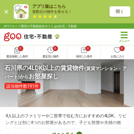
アプリ版はこちら
開く
複数社の物件を探せる！
NTTグループ運営の不動産総合サイト goo住宅・不動産
0
0
0
0
最近検索した条件
最近見た物件
保存した条件
お気に入り
石川県の4LDK以上の賃貸物件
(賃貸マンション・ア
お部屋探し
パート)
から
該当物件数191件
4人以上のファミリーや二世帯で住む方におすすめの4LDK。リビ
ングとは別に4つのお部屋があるので、子ども部屋や夫婦の個
室、世帯別の個室を確保できます。物件によってお部屋の配置場