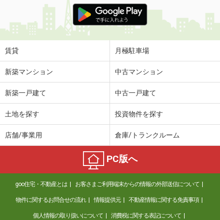
価 格
7.30万円
住 所
石川県金沢市三口町火
専有面積
73.34m²
間取り
2LDK
賃貸
月極駐車場
石川県加賀市加茂町
新築マンション
中古マンション
価 格
5.10万円
新築一戸建て
中古一戸建て
住 所
石川県加賀市加茂町
専有面積
23.18m²
土地を探す
投資物件を探す
間取り
1K
店舗/事業用
倉庫/トランクルーム
石川県金沢市上荒屋５丁目
PC版へ
価 格
7.90万円
住 所
石川県金沢市上荒屋５丁目
goo住宅・不動産とは
お客さまご利用端末からの情報の外部送信について
専有面積
44.74m²
間取り
1LDK
物件に関するお問合せの流れ
情報提供元
不動産情報に関する免責事項
個人情報の取り扱いについて
消費税に関する表記について
石川県加賀市山代温泉ト