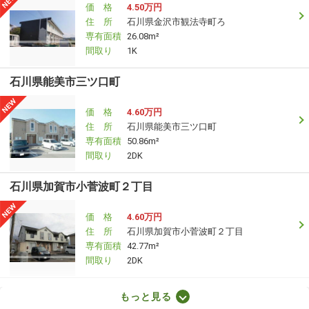
価 格
4.50万円
住 所
石川県金沢市観法寺町ろ
専有面積
26.08m²
間取り
1K
石川県能美市三ツ口町
価 格
4.60万円
住 所
石川県能美市三ツ口町
専有面積
50.86m²
間取り
2DK
石川県加賀市小菅波町２丁目
価 格
4.60万円
住 所
石川県加賀市小菅波町２丁目
専有面積
42.77m²
間取り
2DK
石川県河北郡津幡町字庄
もっと見る