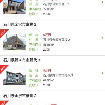
住 所
石川県金沢市野田１
専有面積
77.39m²
間取り
2LDK
石川県金沢市富樫２
価 格
6万円
住 所
石川県金沢市富樫２
専有面積
56.86m²
間取り
2LDK
石川県野々市市野代３
価 格
8万円
住 所
石川県野々市市野代３
専有面積
62.96m²
間取り
2LDK
石川県金沢市横川２