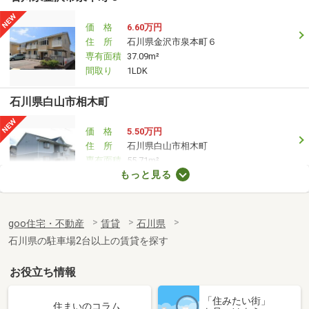
価 格
6.60万円
住 所
石川県金沢市泉本町６
専有面積
37.09m²
間取り
1LDK
石川県白山市相木町
価 格
5.50万円
住 所
石川県白山市相木町
専有面積
55.71m²
もっと見る
間取り
3DK
goo住宅・不動産
賃貸
石川県
石川県の駐車場2台以上の賃貸を探す
お役立ち情報
「住みたい街」
住まいのコラム