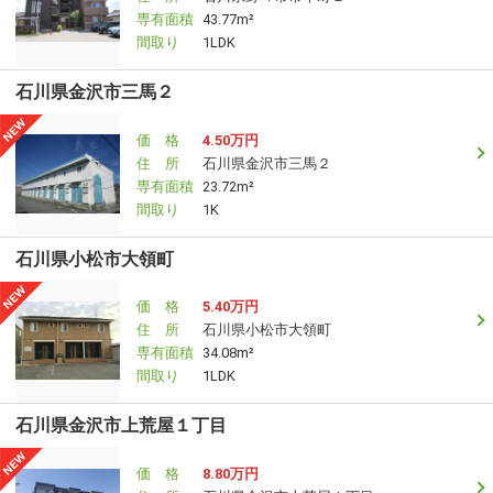
専有面積
43.77m²
間取り
1LDK
石川県金沢市三馬２
価 格
4.50万円
住 所
石川県金沢市三馬２
専有面積
23.72m²
間取り
1K
石川県小松市大領町
価 格
5.40万円
住 所
石川県小松市大領町
専有面積
34.08m²
間取り
1LDK
石川県金沢市上荒屋１丁目
価 格
8.80万円