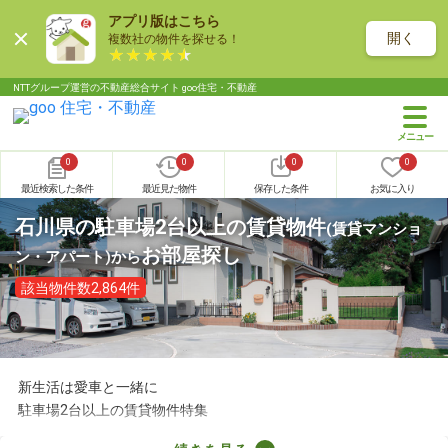
アプリ版はこちら
開く
複数社の物件を探せる！
NTTグループ運営の不動産総合サイト goo住宅・不動産
0
0
0
0
最近検索した条件
最近見た物件
保存した条件
お気に入り
石川県の駐車場2台以上の賃貸物件
(賃貸マンショ
お部屋探し
ン・アパート)
から
該当物件数2,864件
新生活は愛車と一緒に
駐車場2台以上の賃貸物件特集