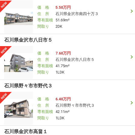
価 格
5.50万円
住 所
石川県金沢市南四十万３
専有面積
51.69m²
間取り
2DK
石川県金沢市八日市５
価 格
7.60万円
住 所
石川県金沢市八日市５
専有面積
41.75m²
間取り
1LDK
石川県野々市市野代３
価 格
6.40万円
住 所
石川県野々市市野代３
専有面積
42.11m²
間取り
1LDK
石川県金沢市高畠１