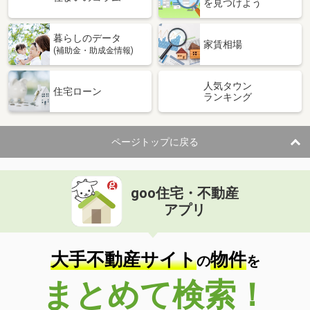
を見つけよう
暮らしのデータ
家賃相場
(補助金・助成金情報)
人気タウン
住宅ローン
ランキング
ページトップに戻る
goo住宅・不動産
アプリ
大手不動産サイト
物件
の
を
まとめて検索！