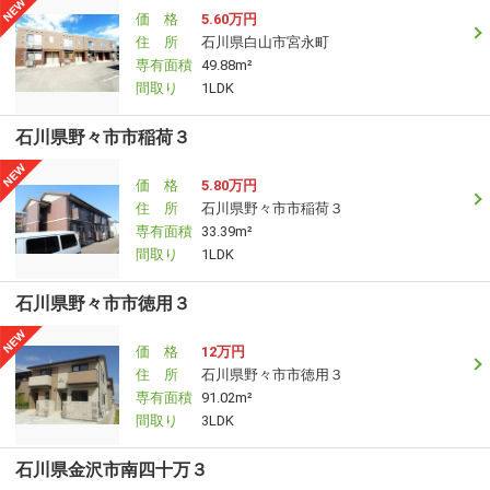
価 格
5.60万円
住 所
石川県白山市宮永町
専有面積
49.88m²
間取り
1LDK
石川県野々市市稲荷３
価 格
5.80万円
住 所
石川県野々市市稲荷３
専有面積
33.39m²
間取り
1LDK
石川県野々市市徳用３
価 格
12万円
住 所
石川県野々市市徳用３
専有面積
91.02m²
間取り
3LDK
石川県金沢市南四十万３