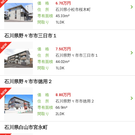
価 格
6.70万円
住 所
石川県小松市桜木町
専有面積
45.33m²
間取り
1LDK
石川県野々市市三日市１
価 格
7.50万円
住 所
石川県野々市市三日市１
専有面積
44.02m²
間取り
1LDK
石川県野々市市徳用２
価 格
8.80万円
住 所
石川県野々市市徳用２
専有面積
66.9m²
間取り
2LDK
石川県白山市宮永町