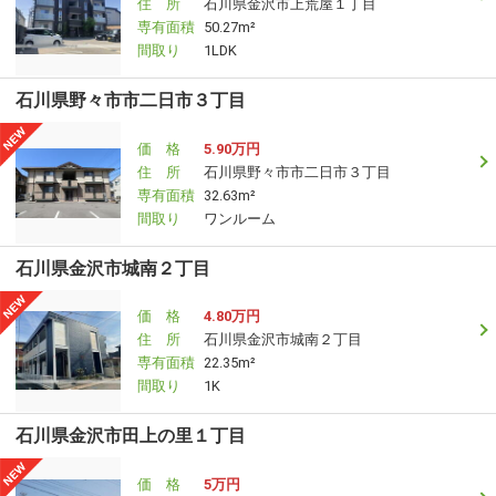
住 所
石川県金沢市上荒屋１丁目
専有面積
50.27m²
間取り
1LDK
石川県野々市市二日市３丁目
価 格
5.90万円
住 所
石川県野々市市二日市３丁目
専有面積
32.63m²
間取り
ワンルーム
石川県金沢市城南２丁目
価 格
4.80万円
住 所
石川県金沢市城南２丁目
専有面積
22.35m²
間取り
1K
石川県金沢市田上の里１丁目
価 格
5万円