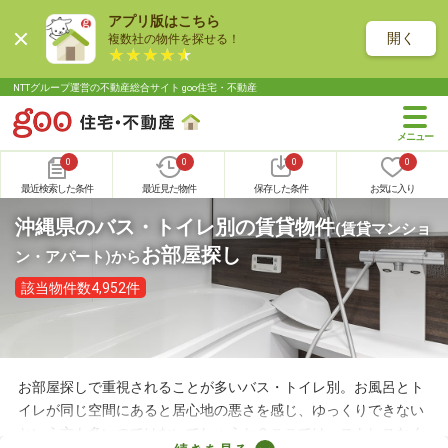
アプリ版はこちら
開く
複数社の物件を探せる！
NTTグループ運営の不動産総合サイト goo住宅・不動産
0
0
0
0
最近検索した条件
最近見た物件
保存した条件
お気に入り
沖縄県のバス・トイレ別の賃貸物件
(賃貸マンショ
お部屋探し
ン・アパート)
から
該当物件数4,952件
お部屋探しで重視されることが多いバス・トイレ別。お風呂とト
イレが同じ空間にあると居心地の悪さを感じ、ゆっくりできない
という方も多いのではないでしょうか？ここでは、ストレスなく