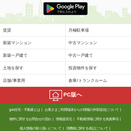
価 格
11.80万円
住 所
沖縄県那覇市安謝２丁目
専有面積
35.88m²
間取り
1LDK
賃貸
月極駐車場
沖縄県那覇市字天久
新築マンション
中古マンション
価 格
3.50万円
新築一戸建て
中古一戸建て
住 所
沖縄県那覇市字天久
専有面積
19m²
土地を探す
投資物件を探す
間取り
ワンルーム
店舗/事業用
倉庫/トランクルーム
沖縄県那覇市字安里
PC版へ
価 格
10.20万円
住 所
沖縄県那覇市字安里
goo住宅・不動産とは
お客さまご利用端末からの情報の外部送信について
専有面積
41.4m²
間取り
1LDK
物件に関するお問合せの流れ
情報提供元
不動産情報に関する免責事項
個人情報の取り扱いについて
消費税に関する表記について
沖縄県宜野湾市野嵩２