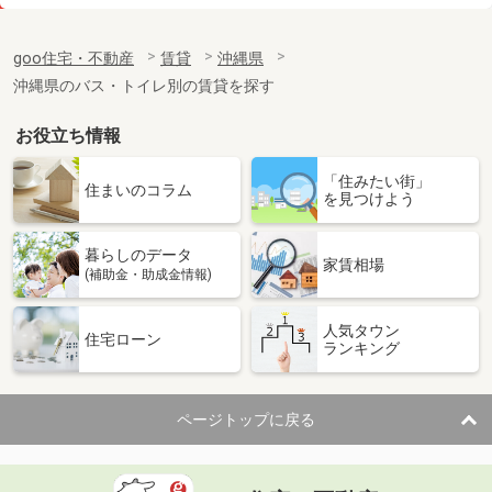
価 格
7.10万円
住 所
沖縄県那覇市曙３丁目
goo住宅・不動産
賃貸
沖縄県
専有面積
25.2m²
沖縄県のバス・トイレ別の賃貸を探す
間取り
1K
お役立ち情報
沖縄県那覇市安謝２丁目
「住みたい街」
価 格
11.60万円
住まいのコラム
を見つけよう
住 所
沖縄県那覇市安謝２丁目
専有面積
35.88m²
暮らしのデータ
間取り
1LDK
家賃相場
(補助金・助成金情報)
沖縄県那覇市安謝２丁目
人気タウン
住宅ローン
ランキング
価 格
11.50万円
住 所
沖縄県那覇市安謝２丁目
専有面積
35.88m²
ページトップに戻る
間取り
1LDK
沖縄県島尻郡南風原町字照屋