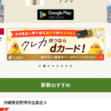
新着!おすすめ
沖縄県宜野湾市志真志３