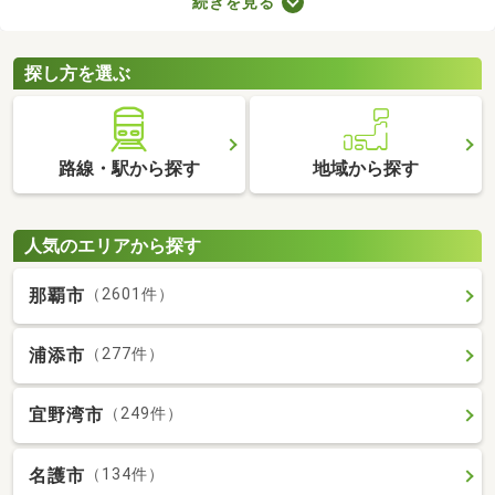
続きを見る
快適に暮らせるバス・トイレ別の物件を紹介します。バス・トイ
レ別の物件は間取りや設備がさまざまなので、理想のお部屋を探
してみてくださいね。
探し方を選ぶ
路線・駅から探す
地域から探す
人気のエリアから探す
那覇市
（2601件）
浦添市
（277件）
宜野湾市
（249件）
名護市
（134件）