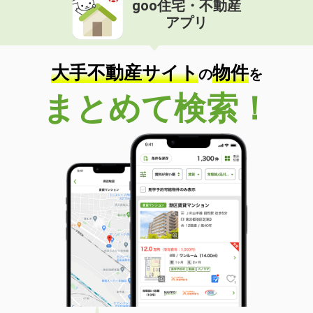
goo住宅・不動産
価 格
4.60万円
アプリ
住 所
沖縄県島尻郡南風原町字照屋
専有面積
22.5m²
間取り
ワンルーム
大手不動産サイト
物件
の
を
沖縄県那覇市安謝２丁目
まとめて検索！
価 格
11.70万円
住 所
沖縄県那覇市安謝２丁目
専有面積
35.88m²
間取り
1LDK
沖縄県那覇市安謝２丁目
価 格
11.50万円
住 所
沖縄県那覇市安謝２丁目
専有面積
35.88m²
間取り
1LDK
沖縄県那覇市安謝２丁目