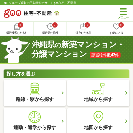
NTTグループ運営の不動産総合サイト goo住宅・不動産
0
0
0
0
最近検索した条件
最近見た物件
保存した条件
お気に入り
沖縄県
新築マンション・
の
分譲マンション
該当物件数
43
件
探し方を選ぶ
路線・駅から探す
地域から探す
通勤・通学から探す
地図から探す