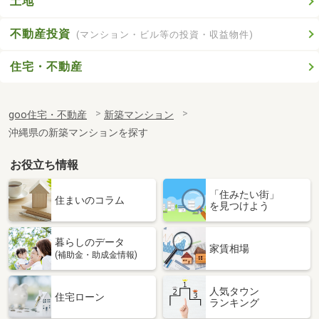
土地
不動産投資
(マンション・ビル等の投資・収益物件)
住宅・不動産
goo住宅・不動産
新築マンション
沖縄県の新築マンションを探す
お役立ち情報
「住みたい街」
住まいのコラム
を見つけよう
暮らしのデータ
家賃相場
(補助金・助成金情報)
人気タウン
住宅ローン
ランキング