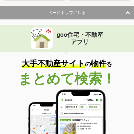
ページトップに戻る
goo住宅・不動産
アプリ
大手不動産サイト
物件
の
を
まとめて検索！