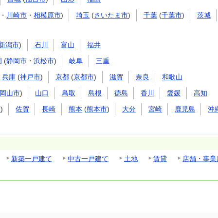
・
川崎市
・
相模原市
)
埼玉
(
さいたま市
)
千葉
(
千葉市
)
茨城
新潟市
)
石川
富山
福井
岡
(
静岡市
・
浜松市
)
岐阜
三重
兵庫
(
神戸市
)
京都
(
京都市
)
滋賀
奈良
和歌山
岡山市
)
山口
鳥取
島根
徳島
香川
愛媛
高知
市
)
佐賀
長崎
熊本
(
熊本市
)
大分
宮崎
鹿児島
沖
新築一戸建て
中古一戸建て
土地
賃貸
店舗・事業