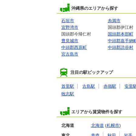
沖縄県のエリアから探す
石垣市
糸満市
宜野湾市
国頭郡伊江村
国頭郡今帰仁村
国頭郡本部町
豊見城市
中頭郡嘉手納
中頭郡西原町
中頭郡読谷村
宮古島市
注目の駅ピックアップ
首里駅
古島駅
赤嶺駅
安里
牧志駅
エリアから賃貸物件を探す
北海道
北海道
(
札幌市
)
東北
青森
秋田
岩手