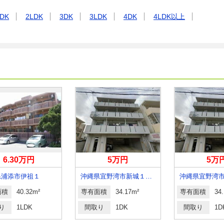
DK
2LDK
3DK
3LDK
4DK
4LDK以上
6.30万円
5万円
5万
県浦添市伊祖１
沖縄県宜野湾市新城１丁目
面積
40.32m²
専有面積
34.17m²
専有面積
34
り
1LDK
間取り
1DK
間取り
1D