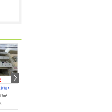
円
7.20万円
6.70万円
沖縄県宜野湾市新城１丁目
沖縄県中頭郡読谷村字喜名
沖縄県中頭郡北中城村字
.17m²
専有面積
50.3m²
専有面積
51m²
K
間取り
2LDK
間取り
2DK