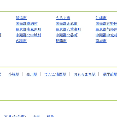
浦添市
うるま市
沖縄市
国頭郡恩納村
国頭郡金武町
国頭郡宜野
島尻郡南風原町
島尻郡八重瀬町
島尻郡与那
町
中頭郡北中城村
中頭郡北谷町
中頭郡中城
名護市
那覇市
南城市
駅
小禄駅
壺川駅
てだこ浦西駅
おもろまち駅
県庁前
宮城
(
仙台市
)
山形
福島