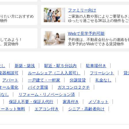
ファミリー向け
りたい方におすすめ
ご家族の人数や形によりご要望もさ
物件
ゆったり過ごせる3K以上の物件を
Webで見学予約可能
してみよう！
予約後は、不動産会社からの連絡を
、賃貸物件
見学予約がWebでできる賃貸物件
なし
新築・築浅
駅近・駅５分以内
駐車場付き
楽器相談可
ルームシェア（二人入居可）
フリーレント
貸
アパート
一戸建て・一軒家
分譲賃貸
礼金なし
オール電化
バイク置場
ガスコンロ２クチ
料なし
リフォーム・リノベーション済
保証人不要・保証人代行
家具付き
メゾネット
ターネット無料
エアコン付き
シニア・高齢者向け