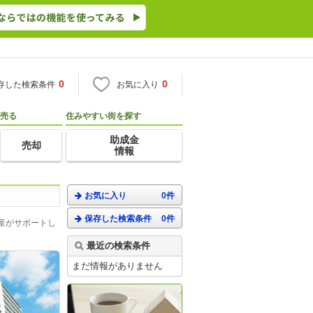
0
0
存した検索条件
お気に入り
売る
住みやすい街を探す
助成金
売却
情報
お気に入り
0件
保存した検索条件
0件
産がサポートし
最近の検索条件
まだ情報がありません