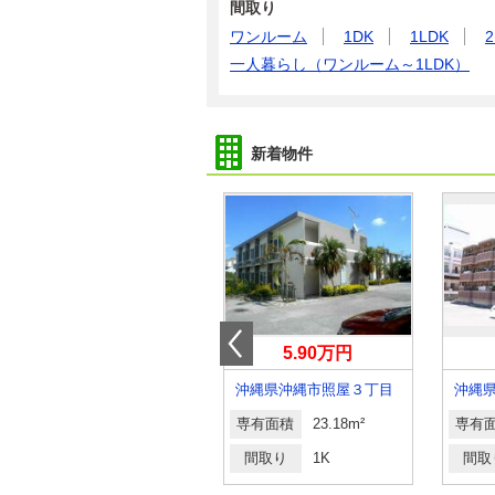
間取り
ワンルーム
1DK
1LDK
2
一人暮らし（ワンルーム～1LDK）
新着物件
9.60万円
5.90万円
沖縄県那覇市三原１丁目
沖縄県沖縄市照屋３丁目
沖縄
専有面積
39.1m²
専有面積
23.18m²
専有
間取り
1LDK
間取り
1K
間取