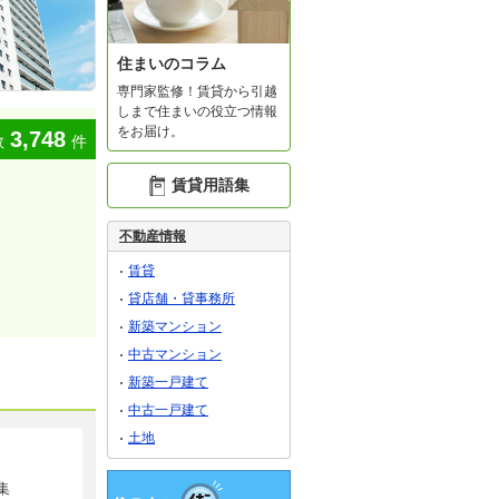
住まいのコラム
専門家監修！賃貸から引越
しまで住まいの役立つ情報
をお届け。
3,748
数
件
賃貸用語集
不動産情報
賃貸
貸店舗・貸事務所
新築マンション
中古マンション
新築一戸建て
中古一戸建て
土地
集