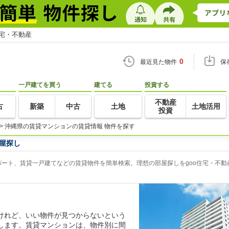
住宅・不動産
0
最近見た物件
保
一戸建てを買う
建てる
投資する
不動産
古
新築
中古
土地
土地活用
投資
>
沖縄県の賃貸マンションの賃貸情報 物件を探す
屋探し
ート、賃貸一戸建てなどの賃貸物件を簡単検索。理想の部屋探しをgoo住宅・不動
けれど、いい物件が見つからないという
します。賃貸マンションは、物件別に間