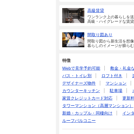
高級賃貸
ワンランク上の暮らしを送
高級・ハイグレードな賃貸
間取り図あり
間取り図から新生活を想像
暮らしのイメージが膨らむ
特徴
Webで見学予約可能
敷金・礼金
バス・トイレ別
ロフト付き
デザイナーズ物件
マンション
カウンターキッチン
駐車場
家賃クレジットカード対応
更新
タワーマンション（高層マンション）
新婚・カップル・同棲向け
イン
ルーフバルコニー