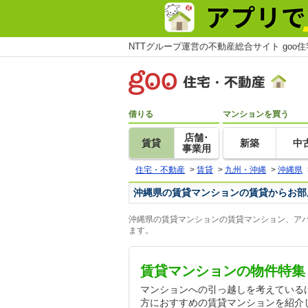
NTTグループ運営の不動産総合サイト goo
借りる
マンションを買う
店舗･
賃貸
新築
中
事業用
住宅・不動産
>
賃貸
>
九州・沖縄
>
沖縄県
沖縄県の賃貸マンションの賃貸からお部
沖縄県の賃貸マンションの賃貸マンション、アパ
ます。
賃貸マンションの物件特集
マンションへの引っ越しを考えている
方におすすめの賃貸マンションを紹介