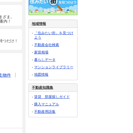
まざま。
ご案内！
地域情報
「住みたい街」を見つけ
よう
待つだけ！
不動産会社検索
家賃相場
暮らしデータ
マンションライブラリー
地図情報
主物件
不動産知識集
賃貸 部屋探しガイド
購入マニュアル
不動産用語集