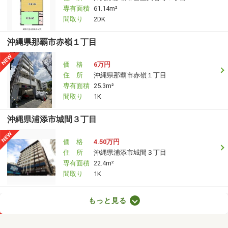
専有面積
61.14m²
間取り
2DK
沖縄県那覇市赤嶺１丁目
価 格
6万円
住 所
沖縄県那覇市赤嶺１丁目
専有面積
25.3m²
間取り
1K
沖縄県浦添市城間３丁目
価 格
4.50万円
住 所
沖縄県浦添市城間３丁目
専有面積
22.4m²
間取り
1K
沖縄県那覇市古島２丁目
もっと見る
価 格
8.20万円