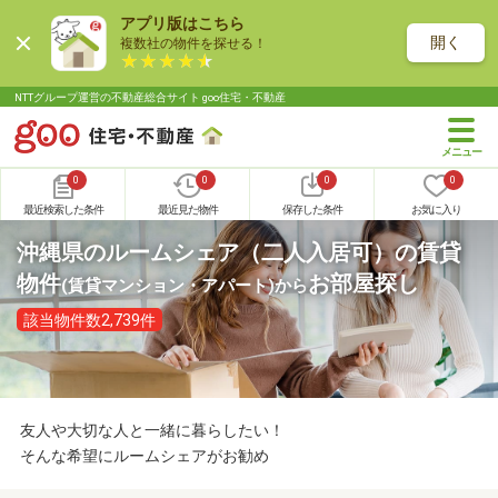
アプリ版はこちら
開く
複数社の物件を探せる！
NTTグループ運営の不動産総合サイト goo住宅・不動産
0
0
0
0
最近検索した条件
最近見た物件
保存した条件
お気に入り
沖縄県のルームシェア（二人入居可）の賃貸
物件
お部屋探し
(賃貸マンション・アパート)
から
該当物件数2,739件
友人や大切な人と一緒に暮らしたい！
そんな希望にルームシェアがお勧め