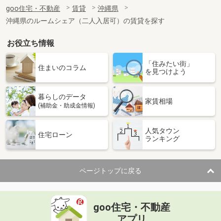
住 所
沖縄県那覇市古島２丁目
goo住宅・不動産
賃貸
沖縄県
専有面積
48.54m²
沖縄県のルームシェア（二人入居可）の賃貸を探す
間取り
2LDK
お役立ち情報
沖縄県沖縄市室川１丁目
「住みたい街」
価 格
5.60万円
住まいのコラム
を見つけよう
住 所
沖縄県沖縄市室川１丁目
専有面積
23.5m²
暮らしのデータ
間取り
1K
家賃相場
(補助金・助成金情報)
沖縄県島尻郡南風原町字照屋
人気タウン
住宅ローン
ランキング
価 格
4.60万円
住 所
沖縄県島尻郡南風原町字照屋
専有面積
22.5m²
ページトップに戻る
間取り
ワンルーム
沖縄県那覇市安謝２丁目
goo住宅・不動産
価 格
11.80万円
アプリ