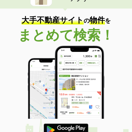
住 所
沖縄県那覇市安謝２丁目
専有面積
35.88m²
間取り
1LDK
大手不動産サイト
物件
の
を
沖縄県南城市大里字古堅
まとめて検索！
価 格
7.60万円
住 所
沖縄県南城市大里字古堅
専有面積
50.58m²
間取り
2LDK
沖縄県那覇市牧志３丁目
価 格
6.35万円
住 所
沖縄県那覇市牧志３丁目
専有面積
17.4m²
間取り
1K
沖縄県宜野湾市愛知３丁目
価 格
9万円