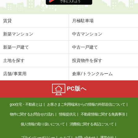
住 所
沖縄県宜野湾市愛知３丁目
専有面積
59.09m²
間取り
2LDK
賃貸
月極駐車場
沖縄県南城市大里字仲間
新築マンション
中古マンション
価 格
5.30万円
新築一戸建て
中古一戸建て
住 所
沖縄県南城市大里字仲間
専有面積
39m²
土地を探す
投資物件を探す
間取り
2DK
店舗/事業用
倉庫/トランクルーム
沖縄県那覇市小禄１丁目
PC版へ
価 格
6.40万円
住 所
沖縄県那覇市小禄１丁目
goo住宅・不動産とは
お客さまご利用端末からの情報の外部送信について
専有面積
23.18m²
間取り
1K
物件に関するお問合せの流れ
情報提供元
不動産情報に関する免責事項
個人情報の取り扱いについて
消費税に関する表記について
沖縄県浦添市内間４丁目
プライバシーポリシー
ヘルプ
お問い合わせ
運営会社