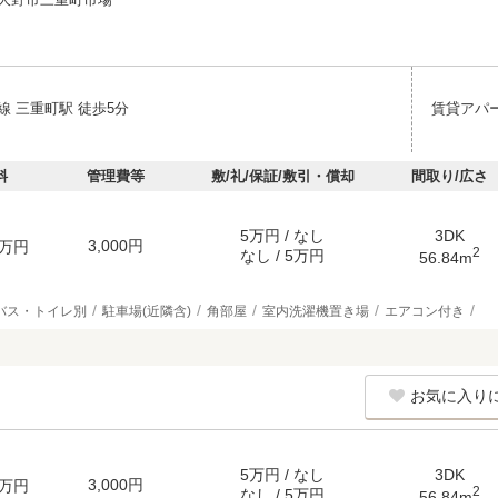
線 三重町駅 徒歩5分
賃貸アパ
料
管理費等
敷/礼/保証/敷引・償却
間取り/広さ
5万円 / なし
3DK
3,000円
万円
2
なし / 5万円
56.84m
バス・トイレ別
駐車場(近隣含)
角部屋
室内洗濯機置き場
エアコン付き
お気に入り
5万円 / なし
3DK
3,000円
万円
2
なし / 5万円
56.84m