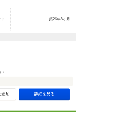
ート
築26年8ヶ月
き
詳細を見る
に追加