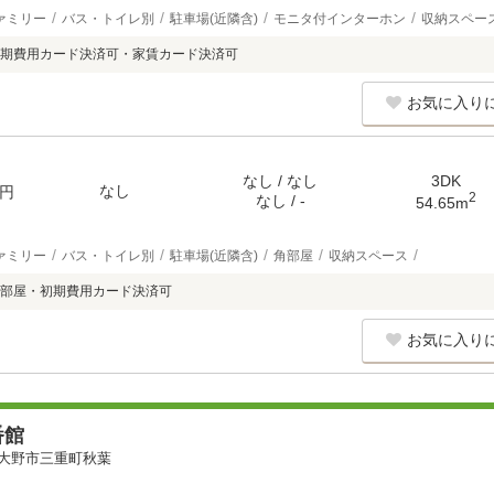
ァミリー
バス・トイレ別
駐車場(近隣含)
モニタ付インターホン
収納スペー
期費用カード決済可・家賃カード決済可
お気に入り
なし / なし
3DK
なし
円
2
なし / -
54.65m
ァミリー
バス・トイレ別
駐車場(近隣含)
角部屋
収納スペース
部屋・初期費用カード決済可
お気に入り
番館
大野市三重町秋葉