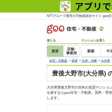
NTTグループ運営の不動産総合サイト goo
借りる
マンションを買う
店舗･
賃貸
新築
中
事業用
住宅・不動産
>
賃貸
>
九州・沖縄
>
大分県
豊後大野市(大分県)
大分県豊後大野市の3DKの賃貸マンシ
を探すならgoo住宅・不動産。賃料・専
します。