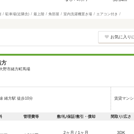
別
駐車場(近隣含)
最上階
角部屋
室内洗濯機置き場
エアコン付き
お気に入り
緒方
大野市緒方町馬場
 緒方駅 徒歩10分
賃貸マンシ
料
管理費等
敷/礼/保証/敷引・償却
間取り/広さ
2ヶ月 / 1ヶ月
3DK