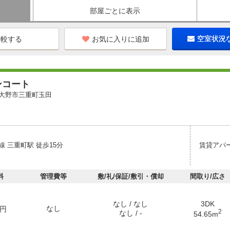
部屋ごとに表示
お気に入りに追加
空室状況
ンコート
大野市三重町玉田
 三重町駅 徒歩15分
賃貸アパ
料
管理費等
敷/礼/保証/敷引・償却
間取り/広さ
なし / なし
3DK
なし
円
2
なし / -
54.65m