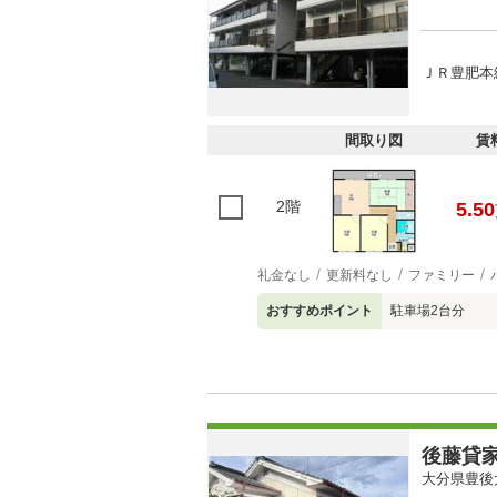
ＪＲ豊肥本線
間取り図
賃
2階
5.50
礼金なし
更新料なし
ファミリー
おすすめポイント
駐車場2台分
後藤貸
大分県豊後