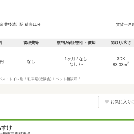
 豊後清川駅 徒歩11分
賃貸一戸
料
管理費等
敷/礼/保証/敷引・償却
間取り/広さ
1ヶ月 / なし
3DK
なし
円
2
なし / -
83.03m
バス・トイレ別
駐車場(近隣含)
ペット相談可
お気に入り
あすけ
大野市三重町市場