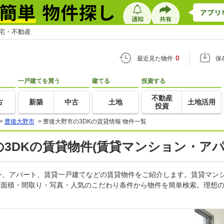
住宅・不動産
0
最近見た物件
保
一戸建てを買う
建てる
投資する
不動産
古
新築
中古
土地
土地活用
投資
>
豊後大野市
>
豊後大野市の3DKの賃貸情報 物件一覧
 の3DKの賃貸物件(賃貸マンション・アパ
ョン、アパート、賃貸一戸建てなどの賃貸物件をご紹介します。賃貸マン
有面積・間取り・写真・人気のこだわり条件から物件を簡単検索。理想の