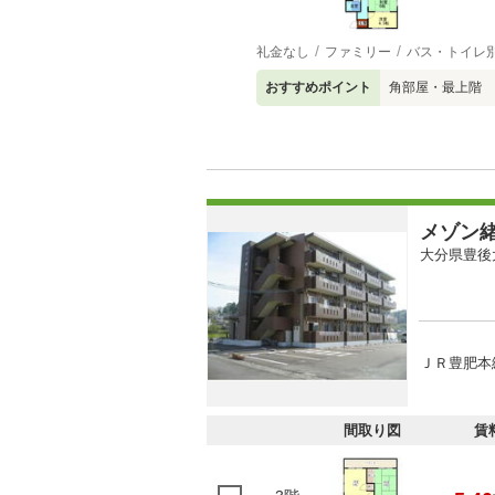
礼金なし
ファミリー
バス・トイレ
おすすめポイント
角部屋・最上階
メゾン
大分県豊後
ＪＲ豊肥本線
間取り図
賃