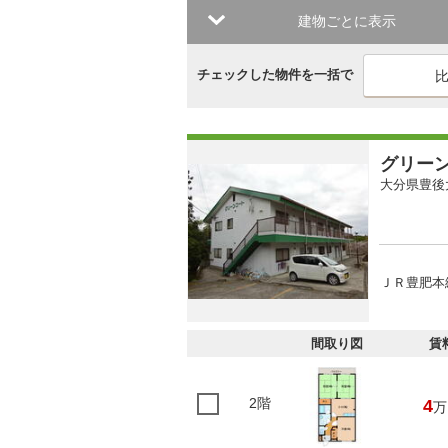
建物ごとに表示
チェックした物件を一括で
グリー
大分県豊後
ＪＲ豊肥本線
間取り図
賃
2階
4
万