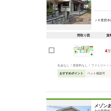
ＪＲ豊肥本線
間取り図
賃
4
万
礼金なし
更新料なし
ファミリー
おすすめポイント
ペット相談可
メゾン
大分県豊後