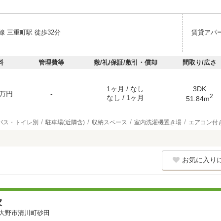
 三重町駅 徒歩32分
賃貸アパ
料
管理費等
敷/礼/保証/敷引・償却
間取り/広さ
1ヶ月 / なし
3DK
万円
-
2
なし / 1ヶ月
51.84m
バス・トイレ別
駐車場(近隣含)
収納スペース
室内洗濯機置き場
エアコン付
お気に入り
家
大野市清川町砂田