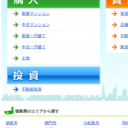
新築マンション
賃
中古マンション
店
新築一戸建て
不
中古一戸建て
家
土地
不動産投資
徳島県のエリアから探す
徳島市
鳴門市
小松島市
阿