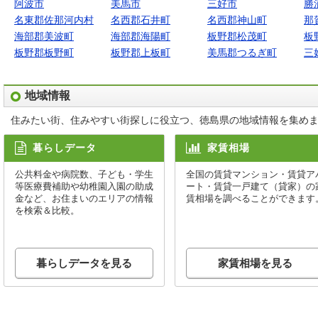
阿波市
美馬市
三好市
勝
名東郡佐那河内村
名西郡石井町
名西郡神山町
那
海部郡美波町
海部郡海陽町
板野郡松茂町
板
板野郡板野町
板野郡上板町
美馬郡つるぎ町
三
地域情報
住みたい街、住みやすい街探しに役立つ、徳島県の地域情報を集め
暮らしデータ
家賃相場
公共料金や病院数、子ども・学生
全国の賃貸マンション・賃貸ア
等医療費補助や幼稚園入園の助成
ート・賃貸一戸建て（貸家）の
金など、お住まいのエリアの情報
賃相場を調べることができます
を検索＆比較。
暮らしデータを見る
家賃相場を見る