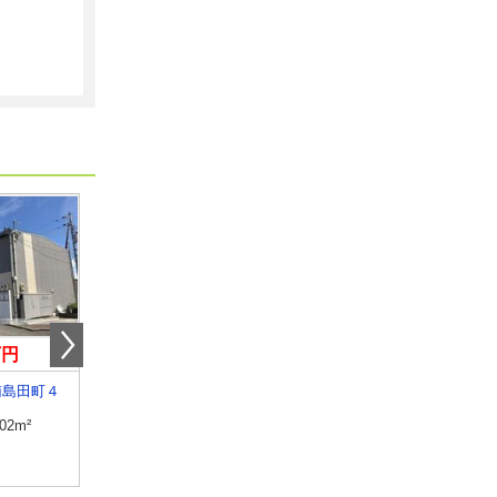
万円
3.90万円
4.15万円
南島田町４
徳島県徳島市国府町観音寺
徳島県阿南市津乃峰町
.02m²
専有面積
23.18m²
専有面積
46.06m²
間取り
1K
間取り
2DK