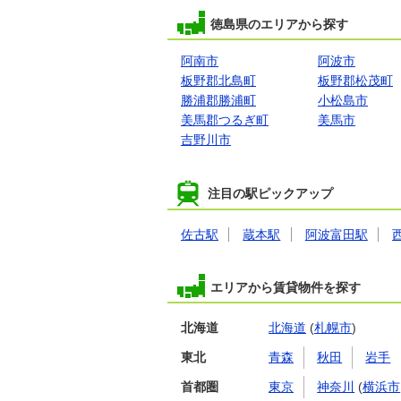
徳島県のエリアから探す
阿南市
阿波市
板野郡北島町
板野郡松茂町
勝浦郡勝浦町
小松島市
美馬郡つるぎ町
美馬市
吉野川市
注目の駅ピックアップ
佐古駅
蔵本駅
阿波富田駅
エリアから賃貸物件を探す
北海道
北海道
(
札幌市
)
東北
青森
秋田
岩手
首都圏
東京
神奈川
(
横浜市