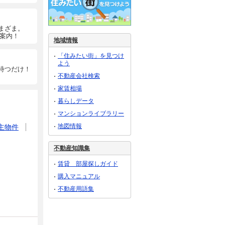
まざま。
ご案内！
地域情報
「住みたい街」を見つけ
よう
待つだけ！
不動産会社検索
家賃相場
暮らしデータ
マンションライブラリー
地図情報
主物件
不動産知識集
賃貸 部屋探しガイド
購入マニュアル
不動産用語集