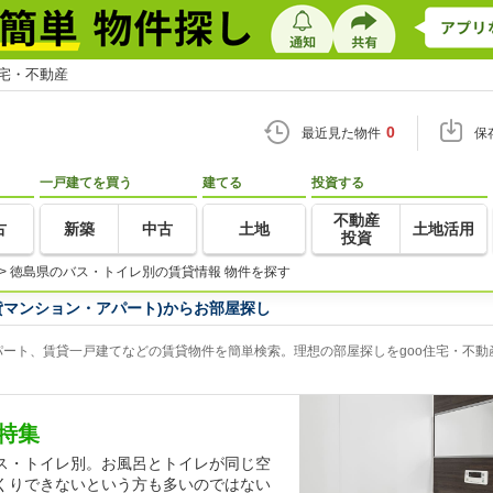
住宅・不動産
0
最近見た物件
保
一戸建てを買う
建てる
投資する
不動産
古
新築
中古
土地
土地活用
投資
>
徳島県のバス・トイレ別の賃貸情報 物件を探す
貸マンション・アパート)からお部屋探し
ート、賃貸一戸建てなどの賃貸物件を簡単検索。理想の部屋探しをgoo住宅・不動
特集
ス・トイレ別。お風呂とトイレが同じ空
くりできないという方も多いのではない