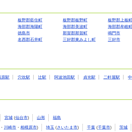
板野郡藍住町
板野郡板野町
板野郡上板
海部郡海陽町
海部郡美波町
海部郡牟岐
徳島市
那賀郡那賀町
鳴門市
名西郡石井町
三好郡東みよし町
三好市
西原駅
穴吹駅
辻駅
阿波池田駅
貞光駅
二軒屋駅
宮城
(
仙台市
)
山形
福島
・
川崎市
・
相模原市
)
埼玉
(
さいたま市
)
千葉
(
千葉市
)
茨城