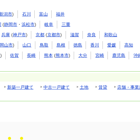
新潟市
)
石川
富山
福井
岡
(
静岡市
・
浜松市
)
岐阜
三重
兵庫
(
神戸市
)
京都
(
京都市
)
滋賀
奈良
和歌山
岡山市
)
山口
鳥取
島根
徳島
香川
愛媛
高知
市
)
佐賀
長崎
熊本
(
熊本市
)
大分
宮崎
鹿児島
沖
新築一戸建て
中古一戸建て
土地
賃貸
店舗・事業