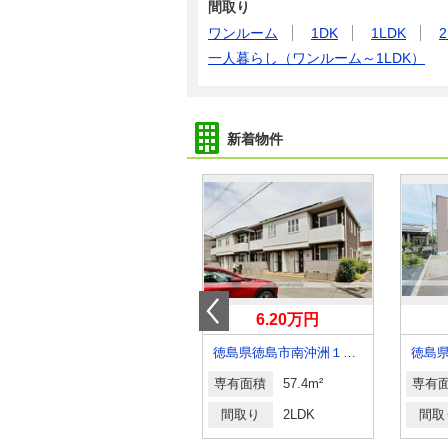
間取り
ワンルーム
1DK
1LDK
2
一人暮らし（ワンルーム～1LDK）
新着物件
3.50万円
6.20万円
徳島県徳島市金沢２丁目
徳島県徳島市南沖洲１丁目
専有面積
50m²
専有面積
57.4m²
専有
間取り
3DK
間取り
2LDK
間取