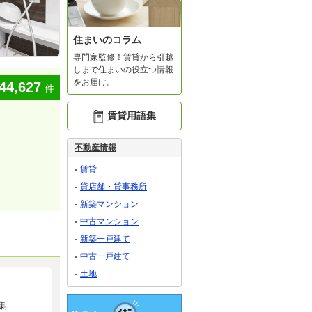
住まいのコラム
専門家監修！賃貸から引越
しまで住まいの役立つ情報
をお届け。
44,627
件
賃貸用語集
不動産情報
賃貸
貸店舗・貸事務所
新築マンション
中古マンション
新築一戸建て
中古一戸建て
土地
集