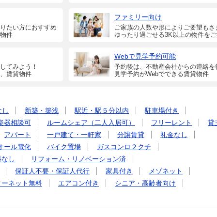
ファミリー向け
りたい方におすすめ
ご家族の人数や形によりご要望もさ
物件
ゆったり過ごせる3K以上の物件を
Webで見学予約可能
してみよう！
予約後は、不動産会社からの連絡を
、賃貸物件
見学予約がWebでできる賃貸物件
なし
新築・築浅
駅近・駅５分以内
駐車場付き
楽器相談可
ルームシェア（二人入居可）
フリーレント
貸
アパート
一戸建て・一軒家
分譲賃貸
礼金なし
オール電化
バイク置場
ガスコンロ２クチ
料なし
リフォーム・リノベーション済
保証人不要・保証人代行
家具付き
メゾネット
ターネット無料
エアコン付き
シニア・高齢者向け