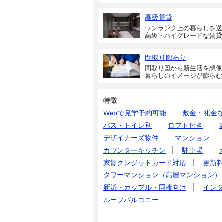
高級賃貸
ワンランク上の暮らしを送
高級・ハイグレードな賃貸
間取り図あり
間取り図から新生活を想像
暮らしのイメージが膨らむ
特徴
Webで見学予約可能
敷金・礼金
バス・トイレ別
ロフト付き
デザイナーズ物件
マンション
カウンターキッチン
駐車場
家賃クレジットカード対応
更新
タワーマンション（高層マンション）
新婚・カップル・同棲向け
イン
ルーフバルコニー