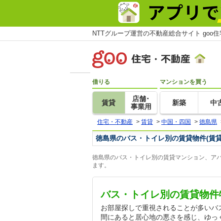
NTTグループ運営の不動産総合サイト goo
借りる
マンションを買う
店舗･
賃貸
新築
中
事業用
住宅・不動産
>
賃貸
>
中国・四国
>
徳島県
徳島県のバス・トイレ別の賃貸物件(賃
徳島県のバス・トイレ別の賃貸マンション、アパ
ます。
バス・トイレ別の賃貸物件
お部屋探しで重視されることが多いバ
間にあると居心地の悪さを感じ、ゆっ