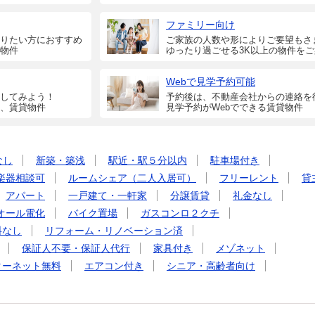
ファミリー向け
りたい方におすすめ
ご家族の人数や形によりご要望もさ
物件
ゆったり過ごせる3K以上の物件を
Webで見学予約可能
してみよう！
予約後は、不動産会社からの連絡を
、賃貸物件
見学予約がWebでできる賃貸物件
なし
新築・築浅
駅近・駅５分以内
駐車場付き
楽器相談可
ルームシェア（二人入居可）
フリーレント
貸
アパート
一戸建て・一軒家
分譲賃貸
礼金なし
オール電化
バイク置場
ガスコンロ２クチ
料なし
リフォーム・リノベーション済
保証人不要・保証人代行
家具付き
メゾネット
ターネット無料
エアコン付き
シニア・高齢者向け