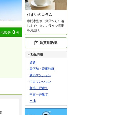
住まいのコラム
専門家監修！賃貸から引越
しまで住まいの役立つ情報
をお届け。
0
掲載数
件
賃貸用語集
不動産情報
賃貸
貸店舗・貸事務所
新築マンション
中古マンション
新築一戸建て
中古一戸建て
土地
集