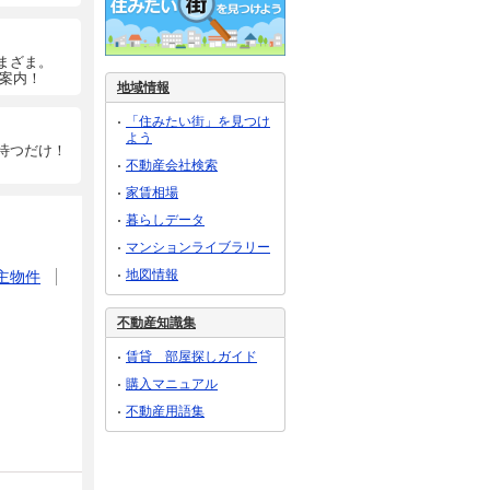
まざま。
ご案内！
地域情報
「住みたい街」を見つけ
よう
待つだけ！
不動産会社検索
家賃相場
暮らしデータ
マンションライブラリー
地図情報
主物件
不動産知識集
賃貸 部屋探しガイド
購入マニュアル
不動産用語集