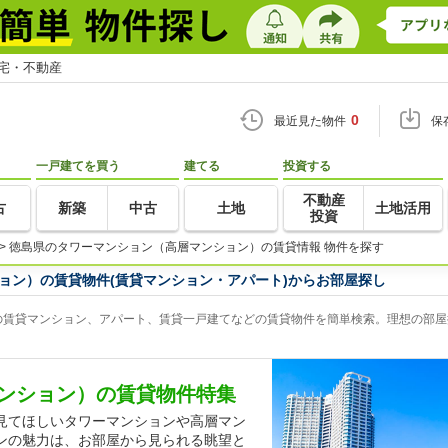
住宅・不動産
0
最近見た物件
保
一戸建てを買う
建てる
投資する
不動産
古
新築
中古
土地
土地活用
投資
>
徳島県のタワーマンション（高層マンション）の賃貸情報 物件を探す
ョン）の賃貸物件(賃貸マンション・アパート)からお部屋探し
賃貸マンション、アパート、賃貸一戸建てなどの賃貸物件を簡単検索。理想の部屋探
ンション）の賃貸物件特集
見てほしいタワーマンションや高層マン
ンの魅力は、お部屋から見られる眺望と