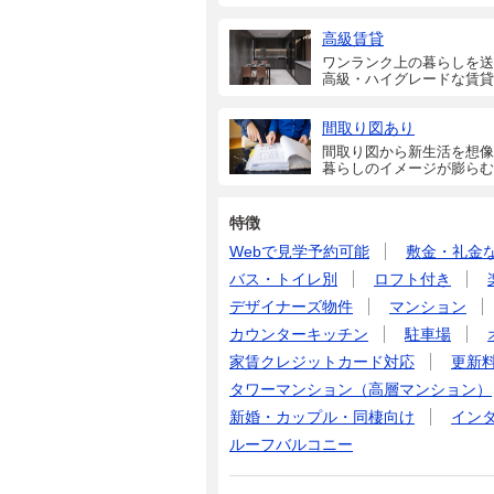
高級賃貸
ワンランク上の暮らしを送
高級・ハイグレードな賃貸
間取り図あり
間取り図から新生活を想像
暮らしのイメージが膨らむ
特徴
Webで見学予約可能
敷金・礼金
バス・トイレ別
ロフト付き
デザイナーズ物件
マンション
カウンターキッチン
駐車場
家賃クレジットカード対応
更新
タワーマンション（高層マンション）
新婚・カップル・同棲向け
イン
ルーフバルコニー