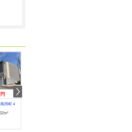
万円
3.90万円
4.15万円
南島田町４
徳島県徳島市国府町観音寺
徳島県阿南市津乃峰町
.02m²
専有面積
23.18m²
専有面積
46.06m²
間取り
1K
間取り
2DK