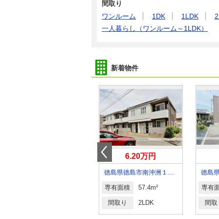
間取り
ワンルーム
1DK
1LDK
2
一人暮らし（ワンルーム～1LDK）
新着物件
3.50万円
6.20万円
徳島県徳島市金沢２丁目
徳島県徳島市南沖洲１丁目
専有面積
50m²
専有面積
57.4m²
専有
間取り
3DK
間取り
2LDK
間取