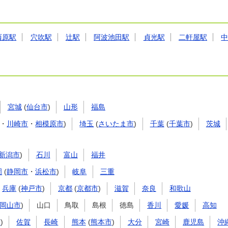
西原駅
穴吹駅
辻駅
阿波池田駅
貞光駅
二軒屋駅
宮城
(
仙台市
)
山形
福島
・
川崎市
・
相模原市
)
埼玉
(
さいたま市
)
千葉
(
千葉市
)
茨城
新潟市
)
石川
富山
福井
岡
(
静岡市
・
浜松市
)
岐阜
三重
兵庫
(
神戸市
)
京都
(
京都市
)
滋賀
奈良
和歌山
岡山市
)
山口
鳥取
島根
徳島
香川
愛媛
高知
市
)
佐賀
長崎
熊本
(
熊本市
)
大分
宮崎
鹿児島
沖