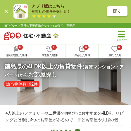
アプリ版はこちら
開く
複数社の物件を探せる！
NTTグループ運営の不動産総合サイト goo住宅・不動産
0
0
0
0
最近検索した条件
最近見た物件
保存した条件
お気に入り
徳島県の4LDK以上の賃貸物件
(賃貸マンション・ア
お部屋探し
パート)
から
該当物件数192件
4人以上のファミリーや二世帯で住む方におすすめの4LDK。リビ
ングとは別に4つのお部屋があるので、子ども部屋や夫婦の個
室、世帯別の個室を確保できます。物件によってお部屋の配置場