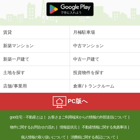
価 格
3.60万円
住 所
徳島県徳島市国府町和田字馬淵
専有面積
22.7m²
間取り
1K
賃貸
月極駐車場
徳島県徳島市国府町中
新築マンション
中古マンション
価 格
3.70万円
新築一戸建て
中古一戸建て
住 所
徳島県徳島市国府町中
専有面積
23.61m²
土地を探す
投資物件を探す
間取り
1K
店舗/事業用
倉庫/トランクルーム
徳島県徳島市南島田町２
PC版へ
価 格
4.20万円
住 所
徳島県徳島市南島田町２
goo住宅・不動産とは
お客さまご利用端末からの情報の外部送信について
専有面積
23.18m²
間取り
1K
物件に関するお問合せの流れ
情報提供元
不動産情報に関する免責事項
個人情報の取り扱いについて
消費税に関する表記について
徳島県徳島市国府町中