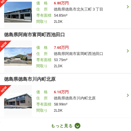
価 格
6.80万円
住 所
徳島県徳島市北矢三町３丁目
専有面積
54.85m²
間取り
2LDK
徳島県阿南市富岡町西池田口
価 格
7.60万円
住 所
徳島県阿南市富岡町西池田口
専有面積
53.75m²
間取り
2LDK
徳島県徳島市川内町北原
価 格
6.10万円
住 所
徳島県徳島市川内町北原
専有面積
58.99m²
間取り
2LDK
徳島県小松島市日開野町字北開
もっと見る