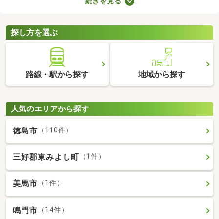
続きを見る
所が異なるので、内見前に間取りをチェックすることがおすすめ
です。ここでは、4人以上で住む方におすすめの4LDK物件を紹介
します。
探し方を選ぶ
路線・駅から探す
地域から探す
人気のエリアから探す
徳島市
（110件）
三好郡東みよし町
（1件）
美馬市
（1件）
鳴門市
（14件）