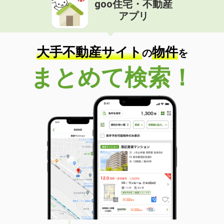
goo住宅・不動産
価 格
4万円
アプリ
住 所
徳島県徳島市国府町中
専有面積
30.46m²
間取り
1K
大手不動産サイト
物件
の
を
徳島県徳島市南島田町２
まとめて検索！
価 格
4万円
住 所
徳島県徳島市南島田町２
専有面積
23.18m²
間取り
1K
徳島県徳島市南矢三町２
価 格
4.30万円
住 所
徳島県徳島市南矢三町２
専有面積
23.18m²
間取り
1K
徳島県徳島市国府町和田字馬淵