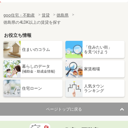
価 格
5.65万円
住 所
徳島県小松島市日開野町字北開
goo住宅・不動産
賃貸
徳島県
専有面積
56.44m²
徳島県の4LDK以上の賃貸を探す
間取り
2LDK
お役立ち情報
徳島県徳島市国府町観音寺
「住みたい街」
価 格
3.40万円
住まいのコラム
を見つけよう
住 所
徳島県徳島市国府町観音寺
専有面積
46.37m²
暮らしのデータ
間取り
3K
家賃相場
(補助金・助成金情報)
徳島県阿南市見能林町東浦
人気タウン
住宅ローン
ランキング
価 格
5.40万円
住 所
徳島県阿南市見能林町東浦
専有面積
50.53m²
ページトップに戻る
間取り
2LDK
徳島県徳島市国府町中