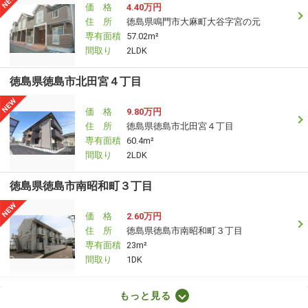
価 格
4.40万円
住 所
徳島県鳴門市大麻町大谷字宮の元
専有面積
57.02m²
間取り
2LDK
徳島県徳島市北田宮４丁目
価 格
9.80万円
住 所
徳島県徳島市北田宮４丁目
専有面積
60.4m²
間取り
2LDK
徳島県徳島市南昭和町３丁目
価 格
2.60万円
住 所
徳島県徳島市南昭和町３丁目
専有面積
23m²
間取り
1DK
徳島県徳島市川内町加賀須野
もっと見る