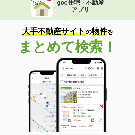
goo住宅・不動産
価 格
5.05万円
アプリ
住 所
徳島県小松島市中田町字蛭子ノ本
専有面積
57.64m²
間取り
2LDK
大手不動産サイト
物件
の
を
徳島県徳島市中徳島町１
まとめて検索！
価 格
3.80万円
住 所
徳島県徳島市中徳島町１
専有面積
19.87m²
間取り
1K
徳島県徳島市北出来島町２
価 格
3.90万円
住 所
徳島県徳島市北出来島町２
専有面積
22.7m²
間取り
1K
徳島県徳島市北出来島町２