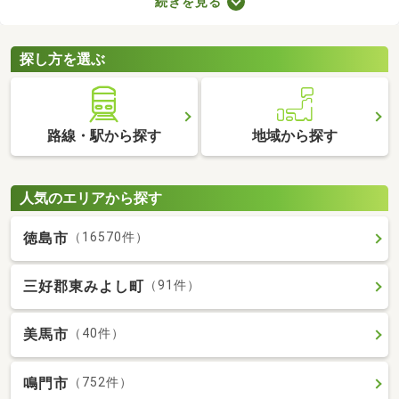
続きを見る
ビスです。保証人を用意できなくてもお部屋を借りられるので、
希望にあう物件を探せますよ。好みのお部屋を見つけて、充実し
た生活を送りましょう。
探し方を選ぶ
路線・駅から探す
地域から探す
人気のエリアから探す
徳島市
（16570件）
三好郡東みよし町
（91件）
美馬市
（40件）
鳴門市
（752件）