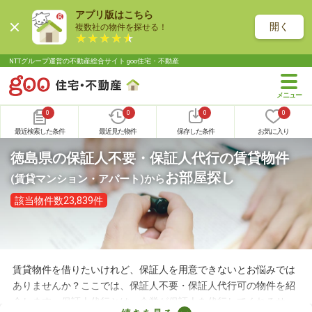
アプリ版はこちら
開く
複数社の物件を探せる！
NTTグループ運営の不動産総合サイト goo住宅・不動産
0
0
0
0
最近検索した条件
最近見た物件
保存した条件
お気に入り
徳島県の保証人不要・保証人代行の賃貸物件
お部屋探し
(賃貸マンション・アパート)
から
該当物件数23,839件
賃貸物件を借りたいけれど、保証人を用意できないとお悩みでは
ありませんか？ここでは、保証人不要・保証人代行可の物件を紹
介します。保証人代行とは、企業が保証人を代行してくれるサー