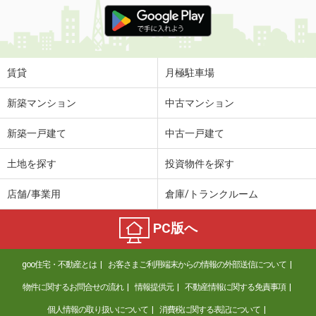
価 格
3.80万円
住 所
徳島県徳島市北出来島町２
専有面積
22.7m²
間取り
1K
賃貸
月極駐車場
徳島県徳島市金沢２丁目
新築マンション
中古マンション
価 格
6.10万円
新築一戸建て
中古一戸建て
住 所
徳島県徳島市金沢２丁目
専有面積
35.7m²
土地を探す
投資物件を探す
間取り
1LDK
店舗/事業用
倉庫/トランクルーム
徳島県徳島市中吉野町４丁目
PC版へ
価 格
4万円
住 所
徳島県徳島市中吉野町４丁目
goo住宅・不動産とは
お客さまご利用端末からの情報の外部送信について
専有面積
19.87m²
間取り
1K
物件に関するお問合せの流れ
情報提供元
不動産情報に関する免責事項
個人情報の取り扱いについて
消費税に関する表記について
徳島県吉野川市川島町三ツ島字新田