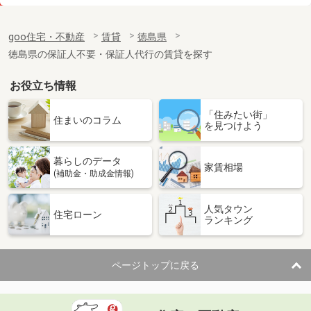
価 格
4.10万円
住 所
徳島県徳島市川内町加賀須野
goo住宅・不動産
賃貸
徳島県
専有面積
23.71m²
徳島県の保証人不要・保証人代行の賃貸を探す
間取り
1K
お役立ち情報
徳島県徳島市北出来島町２
「住みたい街」
価 格
3.70万円
住まいのコラム
を見つけよう
住 所
徳島県徳島市北出来島町２
専有面積
22.7m²
暮らしのデータ
間取り
1K
家賃相場
(補助金・助成金情報)
徳島県徳島市北出来島町２
人気タウン
住宅ローン
ランキング
価 格
4万円
住 所
徳島県徳島市北出来島町２
専有面積
22.7m²
ページトップに戻る
間取り
1K
徳島県小松島市中田町字蛭子ノ本