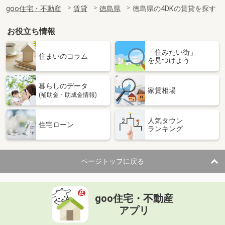
住 所
徳島県徳島市川内町加賀須野
goo住宅・不動産
賃貸
徳島県
徳島県の4DKの賃貸を探す
専有面積
23.71m²
間取り
1K
お役立ち情報
徳島県徳島市北出来島町２
「住みたい街」
住まいのコラム
を見つけよう
価 格
3.70万円
住 所
徳島県徳島市北出来島町２
暮らしのデータ
専有面積
22.7m²
家賃相場
(補助金・助成金情報)
間取り
1K
人気タウン
徳島県徳島市北出来島町２
住宅ローン
ランキング
価 格
4万円
住 所
徳島県徳島市北出来島町２
ページトップに戻る
専有面積
22.7m²
間取り
1K
goo住宅・不動産
徳島県小松島市中田町字蛭子ノ本
アプリ
価 格
5.05万円