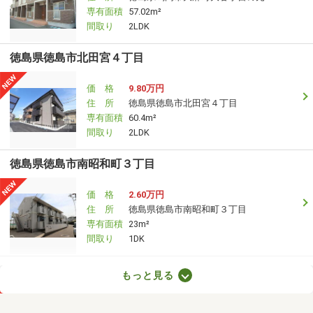
専有面積
57.02m²
間取り
2LDK
徳島県徳島市北田宮４丁目
価 格
9.80万円
住 所
徳島県徳島市北田宮４丁目
専有面積
60.4m²
間取り
2LDK
徳島県徳島市南昭和町３丁目
価 格
2.60万円
住 所
徳島県徳島市南昭和町３丁目
専有面積
23m²
間取り
1DK
徳島県徳島市川内町加賀須野
もっと見る
価 格
4.10万円