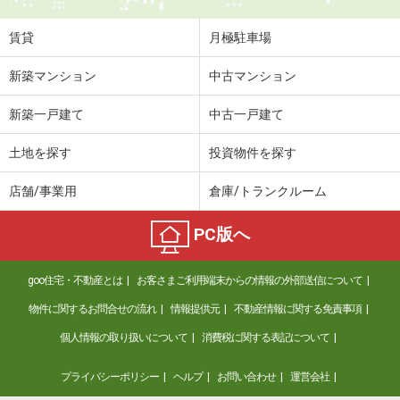
住 所
徳島県徳島市北出来島町２
専有面積
22.7m²
賃貸
月極駐車場
間取り
1K
新築マンション
中古マンション
徳島県徳島市金沢２丁目
新築一戸建て
中古一戸建て
価 格
6.10万円
住 所
徳島県徳島市金沢２丁目
土地を探す
投資物件を探す
専有面積
35.7m²
間取り
1LDK
店舗/事業用
倉庫/トランクルーム
徳島県徳島市中吉野町４丁目
PC版へ
価 格
4万円
goo住宅・不動産とは
お客さまご利用端末からの情報の外部送信について
住 所
徳島県徳島市中吉野町４丁目
専有面積
19.87m²
物件に関するお問合せの流れ
情報提供元
不動産情報に関する免責事項
間取り
1K
個人情報の取り扱いについて
消費税に関する表記について
徳島県吉野川市川島町三ツ島字新田
プライバシーポリシー
ヘルプ
お問い合わせ
運営会社