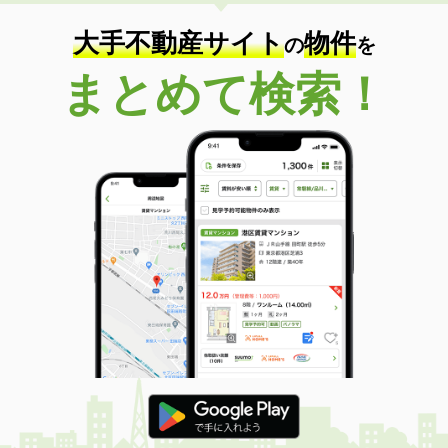
住 所
徳島県小松島市中田町字蛭子ノ本
専有面積
57.64m²
大手不動産サイト
物件
の
を
間取り
2LDK
まとめて検索！
徳島県徳島市中徳島町１
価 格
3.80万円
住 所
徳島県徳島市中徳島町１
専有面積
19.87m²
間取り
1K
徳島県徳島市北出来島町２
価 格
3.90万円
住 所
徳島県徳島市北出来島町２
専有面積
22.7m²
間取り
1K
徳島県徳島市北出来島町２
価 格
3.80万円