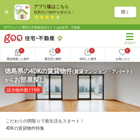
アプリ版はこちら
開く
複数社の物件を探せる！
NTTグループ運営の不動産総合サイト goo住宅・不動産
0
0
0
0
最近検索した条件
最近見た物件
保存した条件
お気に入り
徳島県の4DKの賃貸物件
(賃貸マンション・アパート)
お部屋探し
から
該当物件数119件
こだわりの間取りで新生活をスタート！
4DKの賃貸物件特集