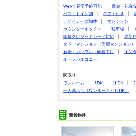
Webで見学予約可能
敷金・礼金
バス・トイレ別
ロフト付き
デザイナーズ物件
マンション
カウンターキッチン
駐車場
家賃クレジットカード対応
更新
タワーマンション（高層マンション）
新婚・カップル・同棲向け
イン
ルーフバルコニー
間取り
ワンルーム
1DK
1LDK
2
一人暮らし（ワンルーム～1LDK）
新着物件