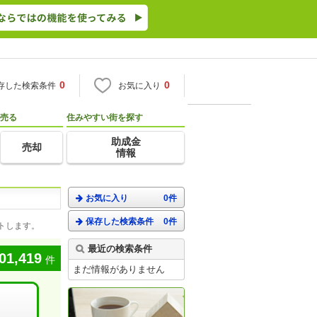
0
0
存した検索条件
お気に入り
売る
住みやすい街を探す
助成金
売却
情報
お気に入り
0件
保存した検索条件
0件
トします。
最近の検索条件
01,419
件
まだ情報がありません