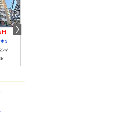
0万円
7.60万円
8.60万円
宮本３
千葉県船橋市中野木１
千葉県船橋市宮本２
.26m²
専有面積
26.08m²
専有面積
22.35m²
DK
間取り
1K
間取り
1K
町
町