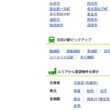
白井市
匝瑳市
長生郡一宮町
長生郡白子町
長生郡睦沢町
東金市
成田市
野田市
南房総市
茂原市
注目の駅ピックアップ
船橋駅
西船橋駅
長浦駅
稲
ユーカリが丘駅
本八幡駅
エリアから賃貸物件を探す
北海道
北海道
(
札幌市
)
東北
青森
秋田
岩手
首都圏
東京
神奈川
(
横浜市
群馬