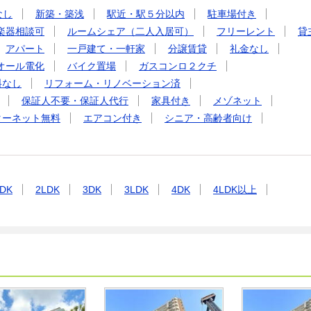
なし
新築・築浅
駅近・駅５分以内
駐車場付き
楽器相談可
ルームシェア（二人入居可）
フリーレント
貸
アパート
一戸建て・一軒家
分譲賃貸
礼金なし
オール電化
バイク置場
ガスコンロ２クチ
料なし
リフォーム・リノベーション済
保証人不要・保証人代行
家具付き
メゾネット
ターネット無料
エアコン付き
シニア・高齢者向け
DK
2LDK
3DK
3LDK
4DK
4LDK以上