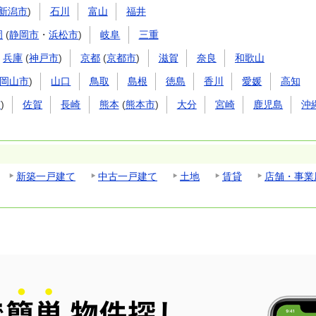
新潟市
)
石川
富山
福井
岡
(
静岡市
・
浜松市
)
岐阜
三重
兵庫
(
神戸市
)
京都
(
京都市
)
滋賀
奈良
和歌山
岡山市
)
山口
鳥取
島根
徳島
香川
愛媛
高知
市
)
佐賀
長崎
熊本
(
熊本市
)
大分
宮崎
鹿児島
沖
新築一戸建て
中古一戸建て
土地
賃貸
店舗・事業