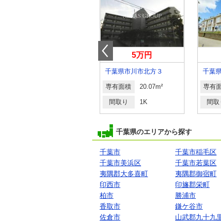
6.70万円
5万円
千葉県柏市北柏３
千葉県市川市北方３
専有面積
20.7m²
専有面積
20.07m²
専有
間取り
1K
間取り
1K
間取
千葉県のエリアから探す
千葉市
千葉市稲毛区
千葉市美浜区
千葉市若葉区
夷隅郡大多喜町
夷隅郡御宿町
印西市
印旛郡栄町
柏市
勝浦市
香取市
鎌ケ谷市
佐倉市
山武郡九十九