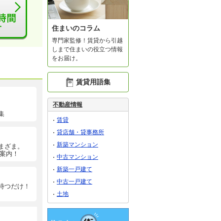
住まいのコラム
専門家監修！賃貸から引越
しまで住まいの役立つ情報
をお届け。
賃貸用語集
不動産情報
集
賃貸
貸店舗・貸事務所
新築マンション
まざま。
ご案内！
中古マンション
新築一戸建て
中古一戸建て
待つだけ！
土地