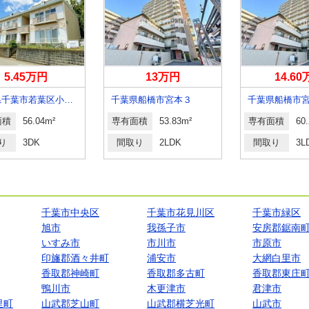
5.45万円
13万円
14.6
千葉県千葉市若葉区小倉町
千葉県船橋市宮本３
千葉県船橋市
面積
56.04m²
専有面積
53.83m²
専有面積
60
り
3DK
間取り
2LDK
間取り
3L
千葉市中央区
千葉市花見川区
千葉市緑区
旭市
我孫子市
安房郡鋸南
いすみ市
市川市
市原市
印旛郡酒々井町
浦安市
大網白里市
香取郡神崎町
香取郡多古町
香取郡東庄
鴨川市
木更津市
君津市
里町
山武郡芝山町
山武郡横芝光町
山武市