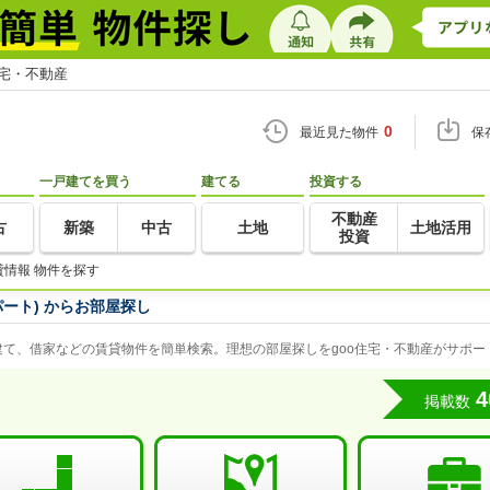
住宅・不動産
0
最近見た物件
保
一戸建てを買う
建てる
投資する
不動産
古
新築
中古
土地
土地活用
投資
貸情報 物件を探す
ート) からお部屋探し
て、借家などの賃貸物件を簡単検索。理想の部屋探しをgoo住宅・不動産がサポー
4
掲載数