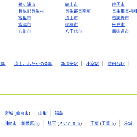
袖ケ浦市
館山市
銚子市
長生郡長生村
長生郡長南町
長生郡長柄
富里市
流山市
習志野市
富津市
船橋市
松戸市
八街市
八千代市
四街道市
毛駅
流山おおたかの森駅
新浦安駅
小室駅
勝田台駅
宮城
(
仙台市
)
山形
福島
・
川崎市
・
相模原市
)
埼玉
(
さいたま市
)
千葉
(
千葉市
)
茨城