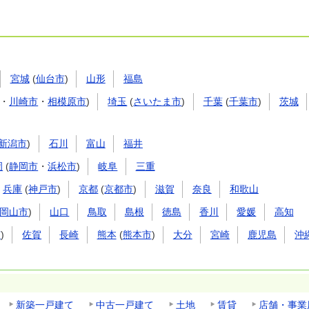
宮城
(
仙台市
)
山形
福島
・
川崎市
・
相模原市
)
埼玉
(
さいたま市
)
千葉
(
千葉市
)
茨城
新潟市
)
石川
富山
福井
岡
(
静岡市
・
浜松市
)
岐阜
三重
兵庫
(
神戸市
)
京都
(
京都市
)
滋賀
奈良
和歌山
岡山市
)
山口
鳥取
島根
徳島
香川
愛媛
高知
市
)
佐賀
長崎
熊本
(
熊本市
)
大分
宮崎
鹿児島
沖
新築一戸建て
中古一戸建て
土地
賃貸
店舗・事業