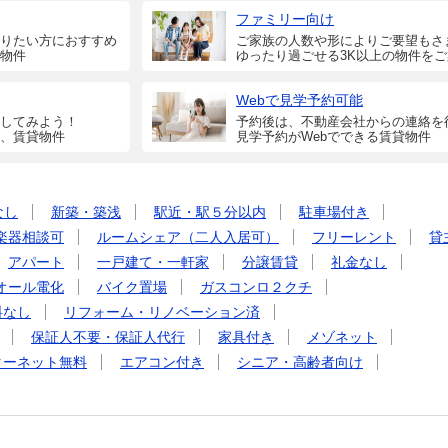
ファミリー向け
りたい方におすすめ
ご家族の人数や形によりご要望もさ
物件
ゆったり過ごせる3K以上の物件を
Webで見学予約可能
してみよう！
予約後は、不動産会社からの連絡を
、賃貸物件
見学予約がWebでできる賃貸物件
なし
新築・築浅
駅近・駅５分以内
駐車場付き
楽器相談可
ルームシェア（二人入居可）
フリーレント
貸
アパート
一戸建て・一軒家
分譲賃貸
礼金なし
オール電化
バイク置場
ガスコンロ２クチ
料なし
リフォーム・リノベーション済
保証人不要・保証人代行
家具付き
メゾネット
ターネット無料
エアコン付き
シニア・高齢者向け