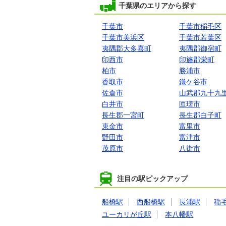
千葉県のエリアから探す
千葉市
千葉市稲毛区
千葉市美浜区
千葉市若葉区
夷隅郡大多喜町
夷隅郡御宿町
印西市
印旛郡栄町
柏市
勝浦市
香取市
鎌ケ谷市
佐倉市
山武郡九十九
白井市
匝瑳市
長生郡一宮町
長生郡白子町
東金市
富里市
野田市
富津市
茂原市
八街市
注目の駅ピックアップ
船橋駅
西船橋駅
長浦駅
稲
ユーカリが丘駅
本八幡駅