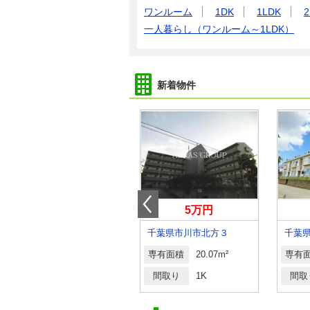
ワンルーム
1DK
1LDK
2
一人暮らし（ワンルーム～1LDK）
新着物件
6.70万円
5万円
千葉県柏市北柏３
千葉県市川市北方３
専有面積
20.7m²
専有面積
20.07m²
専有
間取り
1K
間取り
1K
間取