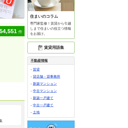
住まいのコラム
専門家監修！賃貸から引越
しまで住まいの役立つ情報
54,551
件
をお届け。
賃貸用語集
不動産情報
賃貸
貸店舗・貸事務所
新築マンション
中古マンション
新築一戸建て
中古一戸建て
土地
集