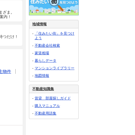
まざま。
ご案内！
地域情報
「住みたい街」を見つけ
待つだけ！
よう
不動産会社検索
家賃相場
暮らしデータ
マンションライブラリー
主物件
地図情報
不動産知識集
賃貸 部屋探しガイド
購入マニュアル
不動産用語集