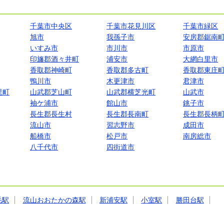
千葉市中央区
千葉市花見川区
千葉市緑区
旭市
我孫子市
安房郡鋸南
いすみ市
市川市
市原市
印旛郡酒々井町
浦安市
大網白里市
香取郡神崎町
香取郡多古町
香取郡東庄
鴨川市
木更津市
君津市
里町
山武郡芝山町
山武郡横芝光町
山武市
袖ケ浦市
館山市
銚子市
長生郡長生村
長生郡長南町
長生郡長柄
流山市
習志野市
成田市
船橋市
松戸市
南房総市
八千代市
四街道市
毛駅
流山おおたかの森駅
新浦安駅
小室駅
勝田台駅