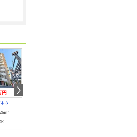
0万円
7.60万円
8.60万円
宮本３
千葉県船橋市中野木１
千葉県船橋市宮本２
.26m²
専有面積
26.08m²
専有面積
22.35m²
DK
間取り
1K
間取り
1K