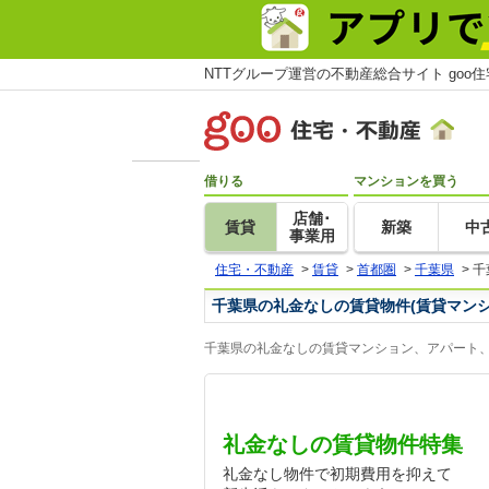
NTTグループ運営の不動産総合サイト goo
借りる
マンションを買う
店舗･
賃貸
新築
中
事業用
住宅・不動産
>
賃貸
>
首都圏
>
千葉県
>
千
千葉県の礼金なしの賃貸物件(賃貸マン
千葉県の礼金なしの賃貸マンション、アパート、
礼金なしの賃貸物件特集
礼金なし物件で初期費用を抑えて