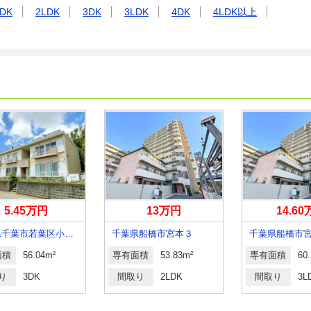
DK
2LDK
3DK
3LDK
4DK
4LDK以上
5.45万円
13万円
14.6
千葉県千葉市若葉区小倉町
千葉県船橋市宮本３
千葉県船橋市
面積
56.04m²
専有面積
53.83m²
専有面積
60
り
3DK
間取り
2LDK
間取り
3L