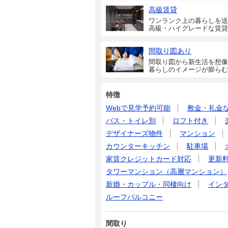
高級賃貸
ワンランク上の暮らしを送
高級・ハイグレードな賃貸
間取り図あり
間取り図から新生活を想像
暮らしのイメージが膨らむ
特徴
Webで見学予約可能
敷金・礼金
バス・トイレ別
ロフト付き
デザイナーズ物件
マンション
カウンターキッチン
駐車場
家賃クレジットカード対応
更新
タワーマンション（高層マンション）
新婚・カップル・同棲向け
イン
ルーフバルコニー
間取り