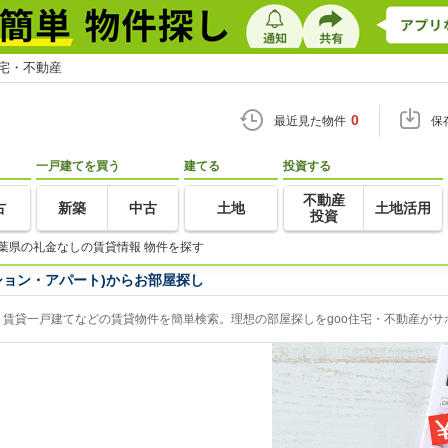
住宅・不動産
0
最近見た物件
保
一戸建てを買う
建てる
投資する
不動産
古
新築
中古
土地
土地活用
投資
葉県の礼金なしの賃貸情報 物件を探す
ション・アパート)からお部屋探し
賃貸一戸建てなどの賃貸物件を簡単検索。理想の部屋探しをgoo住宅・不動産がサ