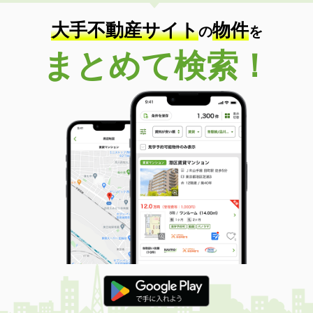
住 所
千葉県千葉市中央区若草１
専有面積
26.08m²
大手不動産サイト
物件
の
を
間取り
1K
まとめて検索！
千葉県印西市西の原３丁目
価 格
13.30万円
住 所
千葉県印西市西の原３丁目
専有面積
75.21m²
間取り
3LDK
千葉県松戸市新松戸東
価 格
12万円
住 所
千葉県松戸市新松戸東
専有面積
66.7m²
間取り
3LDK
千葉県柏市十余二
価 格
12.90万円