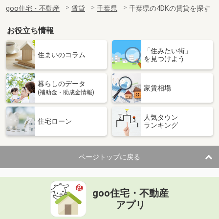
住 所
千葉県船橋市大穴北１丁目
goo住宅・不動産
賃貸
千葉県
千葉県の4DKの賃貸を探す
専有面積
105.3m²
間取り
4LDK
お役立ち情報
千葉県市川市市川１丁目
「住みたい街」
住まいのコラム
を見つけよう
価 格
11万円
住 所
千葉県市川市市川１丁目
暮らしのデータ
専有面積
37.55m²
家賃相場
(補助金・助成金情報)
間取り
2DK
人気タウン
千葉県八千代市八千代台北７丁目
住宅ローン
ランキング
価 格
5.20万円
住 所
千葉県八千代市八千代台北７丁目
ページトップに戻る
専有面積
19.87m²
間取り
1K
goo住宅・不動産
千葉県千葉市中央区若草１
アプリ
価 格
7.10万円