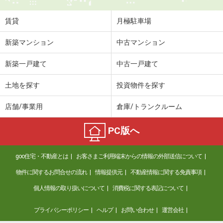
住 所
千葉県柏市十余二
専有面積
79.92m²
賃貸
月極駐車場
間取り
3LDK
新築マンション
中古マンション
千葉県千葉市中央区葛城１丁目
新築一戸建て
中古一戸建て
価 格
9.30万円
住 所
千葉県千葉市中央区葛城１丁目
土地を探す
投資物件を探す
専有面積
45.07m²
間取り
1DK
店舗/事業用
倉庫/トランクルーム
千葉県千葉市中央区葛城１丁目
PC版へ
価 格
13.50万円
goo住宅・不動産とは
お客さまご利用端末からの情報の外部送信について
住 所
千葉県千葉市中央区葛城１丁目
専有面積
37.96m²
物件に関するお問合せの流れ
情報提供元
不動産情報に関する免責事項
間取り
ワンルーム
個人情報の取り扱いについて
消費税に関する表記について
千葉県千葉市中央区松波２丁目
プライバシーポリシー
ヘルプ
お問い合わせ
運営会社