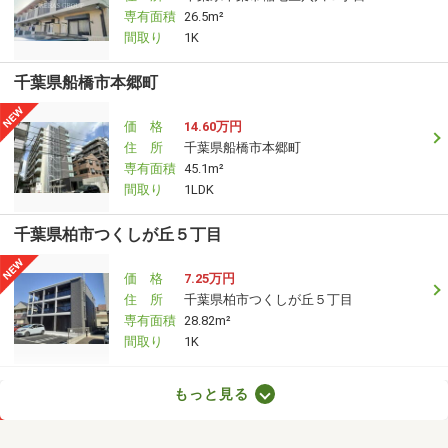
専有面積
26.5m²
間取り
1K
千葉県船橋市本郷町
価 格
14.60万円
住 所
千葉県船橋市本郷町
専有面積
45.1m²
間取り
1LDK
千葉県柏市つくしが丘５丁目
価 格
7.25万円
住 所
千葉県柏市つくしが丘５丁目
専有面積
28.82m²
間取り
1K
千葉県船橋市大穴北１丁目
もっと見る
価 格
17.50万円