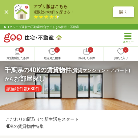
アプリ版はこちら
開く
複数社の物件を探せる！
NTTグループ運営の不動産総合サイト goo住宅・不動産
0
0
0
0
最近検索した条件
最近見た物件
保存した条件
お気に入り
千葉県の4DKの賃貸物件
(賃貸マンション・アパート)
お部屋探し
から
該当物件数680件
こだわりの間取りで新生活をスタート！
4DKの賃貸物件特集