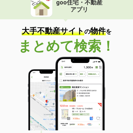
goo住宅・不動産
価 格
4.60万円
アプリ
住 所
千葉県市川市行徳駅前１
専有面積
16.7m²
間取り
ワンルーム
大手不動産サイト
物件
の
を
千葉県船橋市東船橋４
まとめて検索！
価 格
7.90万円
住 所
千葉県船橋市東船橋４
専有面積
28.56m²
間取り
1K
千葉県船橋市前原西４
価 格
13.40万円
住 所
千葉県船橋市前原西４
専有面積
57.56m²
間取り
2LDK
千葉県市川市柏井町２丁目