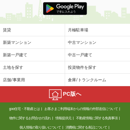
価 格
5万円
住 所
千葉県市川市柏井町２丁目
専有面積
47.1m²
間取り
3DK
賃貸
月極駐車場
千葉県柏市今谷上町
新築マンション
中古マンション
価 格
8万円
新築一戸建て
中古一戸建て
住 所
千葉県柏市今谷上町
専有面積
40.45m²
土地を探す
投資物件を探す
間取り
1K
店舗/事業用
倉庫/トランクルーム
千葉県松戸市松戸
PC版へ
価 格
5.80万円
住 所
千葉県松戸市松戸
goo住宅・不動産とは
お客さまご利用端末からの情報の外部送信について
専有面積
17.58m²
間取り
1K
物件に関するお問合せの流れ
情報提供元
不動産情報に関する免責事項
個人情報の取り扱いについて
消費税に関する表記について
千葉県千葉市中央区椿森１