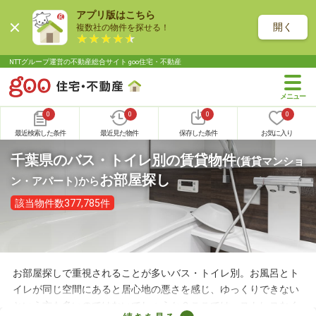
アプリ版はこちら
開く
複数社の物件を探せる！
NTTグループ運営の不動産総合サイト goo住宅・不動産
0
0
0
0
最近検索した条件
最近見た物件
保存した条件
お気に入り
千葉県のバス・トイレ別の賃貸物件
(賃貸マンショ
お部屋探し
ン・アパート)
から
該当物件数377,785件
お部屋探しで重視されることが多いバス・トイレ別。お風呂とト
イレが同じ空間にあると居心地の悪さを感じ、ゆっくりできない
という方も多いのではないでしょうか？ここでは、ストレスなく