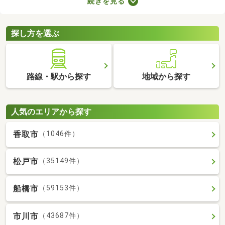
続きを見る
快適に暮らせるバス・トイレ別の物件を紹介します。バス・トイ
レ別の物件は間取りや設備がさまざまなので、理想のお部屋を探
してみてくださいね。
探し方を選ぶ
路線・駅から探す
地域から探す
人気のエリアから探す
香取市
（1046件）
松戸市
（35149件）
船橋市
（59153件）
市川市
（43687件）