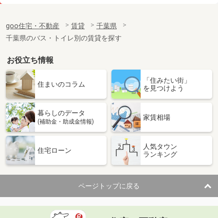
価 格
14.60万円
住 所
千葉県船橋市宮本３
goo住宅・不動産
賃貸
千葉県
専有面積
60.26m²
千葉県のバス・トイレ別の賃貸を探す
間取り
3LDK
お役立ち情報
千葉県船橋市中野木１
「住みたい街」
価 格
7.60万円
住まいのコラム
を見つけよう
住 所
千葉県船橋市中野木１
専有面積
26.08m²
暮らしのデータ
間取り
1K
家賃相場
(補助金・助成金情報)
千葉県船橋市宮本２
人気タウン
住宅ローン
ランキング
価 格
8.60万円
住 所
千葉県船橋市宮本２
専有面積
22.35m²
ページトップに戻る
間取り
1K
千葉県市川市行徳駅前１