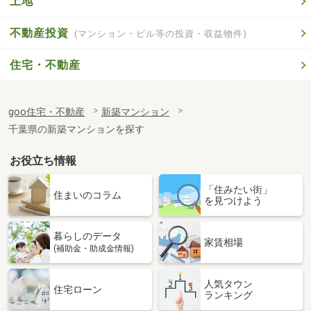
土地
不動産投資
(マンション・ビル等の投資・収益物件)
住宅・不動産
goo住宅・不動産
新築マンション
千葉県の新築マンションを探す
お役立ち情報
「住みたい街」
住まいのコラム
を見つけよう
暮らしのデータ
家賃相場
(補助金・助成金情報)
人気タウン
住宅ローン
ランキング