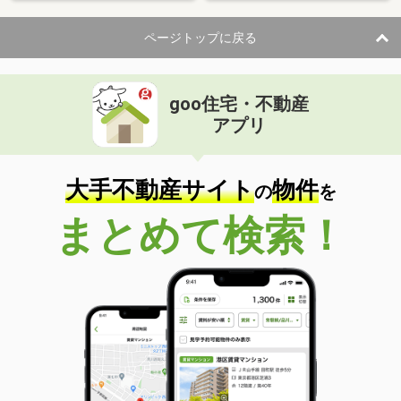
ページトップに戻る
goo住宅・不動産
アプリ
大手不動産サイト
物件
の
を
まとめて検索！