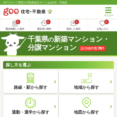
NTTグループ運営の不動産総合サイト goo住宅・不動産
0
0
0
0
最近検索した条件
最近見た物件
保存した条件
お気に入り
千葉県
新築マンション・
の
分譲マンション
該当物件数
78
件
探し方を選ぶ
路線・駅から探す
地域から探す
通勤・通学から探す
地図から探す