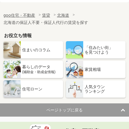
価 格
3.60万円
goo住宅・不動産
賃貸
北海道
住 所
北海道札幌市東区北三十二条東４丁目
専有面積
42m²
北海道の保証人不要・保証人代行の賃貸を探す
間取り
2DK
お役立ち情報
北海道札幌市東区北三十一条東１２丁目
「住みたい街」
住まいのコラム
を見つけよう
価 格
3.30万円
住 所
北海道札幌市東区北三十一条東１２丁
目
暮らしのデータ
家賃相場
専有面積
23.95m²
(補助金・助成金情報)
間取り
1DK
人気タウン
住宅ローン
北海道札幌市中央区北三条西２３丁目
ランキング
価 格
6.90万円
住 所
北海道札幌市中央区北三条西２３丁目
ページトップに戻る
専有面積
36.05m²
間取り
1LDK