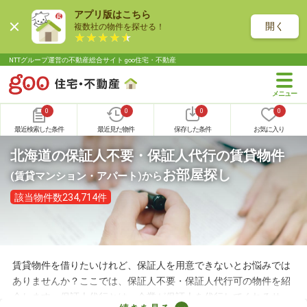
アプリ版はこちら
開く
複数社の物件を探せる！
NTTグループ運営の不動産総合サイト goo住宅・不動産
0
0
0
0
最近検索した条件
最近見た物件
保存した条件
お気に入り
北海道の保証人不要・保証人代行の賃貸物件
お部屋探し
(賃貸マンション・アパート)
から
該当物件数234,714件
賃貸物件を借りたいけれど、保証人を用意できないとお悩みでは
ありませんか？ここでは、保証人不要・保証人代行可の物件を紹
介します。保証人代行とは、企業が保証人を代行してくれるサー