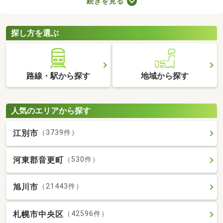
続きを見る
ビスです。保証人を用意できなくてもお部屋を借りられるので、
希望にあう物件を探せますよ。好みのお部屋を見つけて、充実し
た生活を送りましょう。
探し方を選ぶ
路線・駅から探す
地域から探す
人気のエリアから探す
江別市
（3739件）
河東郡音更町
（530件）
旭川市
（21443件）
札幌市中央区
（42596件）