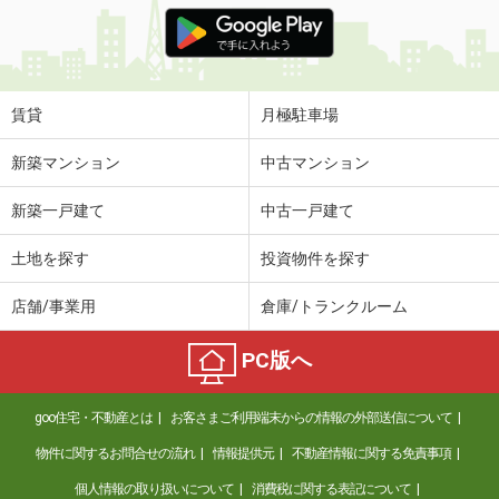
北海道北見市川沿町
価 格
5万円
住 所
北海道北見市川沿町
賃貸
月極駐車場
専有面積
47.79m²
間取り
2LDK
新築マンション
中古マンション
北海道北見市東三輪１丁目
新築一戸建て
中古一戸建て
価 格
4万円
土地を探す
投資物件を探す
住 所
北海道北見市東三輪１丁目
専有面積
48.6m²
店舗/事業用
倉庫/トランクルーム
間取り
2DK
PC版へ
北海道札幌市東区北七条東７丁目
価 格
12.20万円
goo住宅・不動産とは
お客さまご利用端末からの情報の外部送信について
住 所
北海道札幌市東区北七条東７丁目
物件に関するお問合せの流れ
情報提供元
不動産情報に関する免責事項
専有面積
52.12m²
間取り
2LDK
個人情報の取り扱いについて
消費税に関する表記について