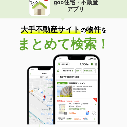
goo住宅・不動産
北海道札幌市東区北四十六条東１丁目
アプリ
価 格
4.90万円
住 所
北海道札幌市東区北四十六条東１丁目
大手不動産サイト
物件
専有面積
48.59m²
の
を
間取り
2LDK
まとめて検索！
北海道札幌市北区北十六条西３丁目
価 格
6.20万円
住 所
北海道札幌市北区北十六条西３丁目
専有面積
35.22m²
間取り
1LDK
北海道旭川市一条通７丁目
価 格
16万円
住 所
北海道旭川市一条通７丁目
専有面積
50.25m²
間取り
1LDK