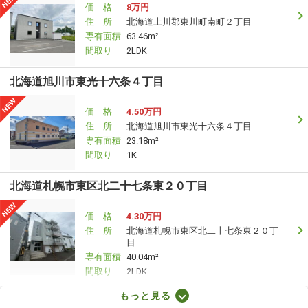
価 格
8万円
住 所
北海道上川郡東川町南町２丁目
専有面積
63.46m²
間取り
2LDK
北海道旭川市東光十六条４丁目
価 格
4.50万円
住 所
北海道旭川市東光十六条４丁目
専有面積
23.18m²
間取り
1K
北海道札幌市東区北二十七条東２０丁目
価 格
4.30万円
住 所
北海道札幌市東区北二十七条東２０丁
目
専有面積
40.04m²
間取り
2LDK
もっと見る
北海道札幌市東区北三十二条東４丁目