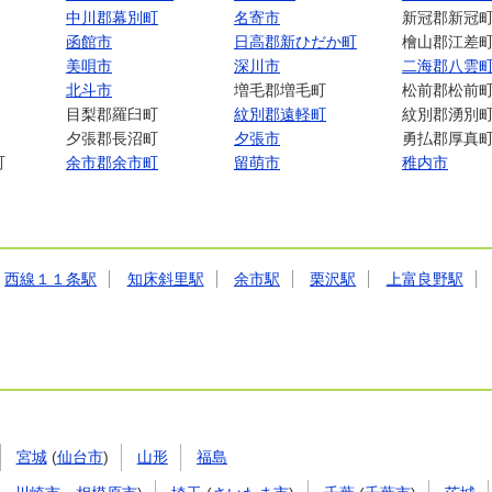
中川郡幕別町
名寄市
新冠郡新冠
函館市
日高郡新ひだか町
檜山郡江差
美唄市
深川市
二海郡八雲
北斗市
増毛郡増毛町
松前郡松前
目梨郡羅臼町
紋別郡遠軽町
紋別郡湧別
夕張郡長沼町
夕張市
勇払郡厚真
町
余市郡余市町
留萌市
稚内市
西線１１条駅
知床斜里駅
余市駅
栗沢駅
上富良野駅
宮城
(
仙台市
)
山形
福島