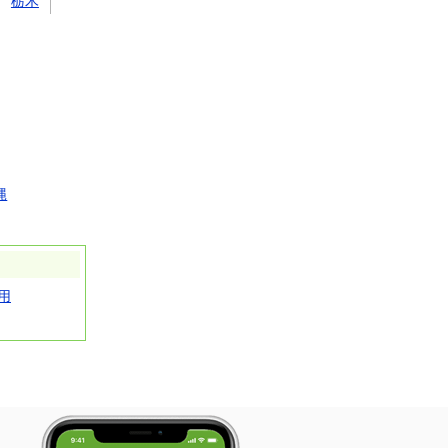
栃木
縄
用