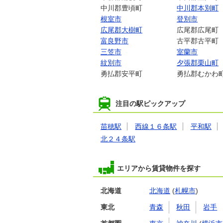
中川郡豊頃町
中川郡本別町
根室市
登別市
広尾郡大樹町
広尾郡広尾町
富良野市
古平郡古平町
三笠市
室蘭市
紋別市
夕張郡栗山町
勇払郡安平町
勇払郡むかわ
注目の駅ピックアップ
苗穂駅
西線１６条駅
平和駅
北２４条駅
エリアから賃貸物件を探す
北海道
北海道
(
札幌市
)
東北
青森
秋田
岩手