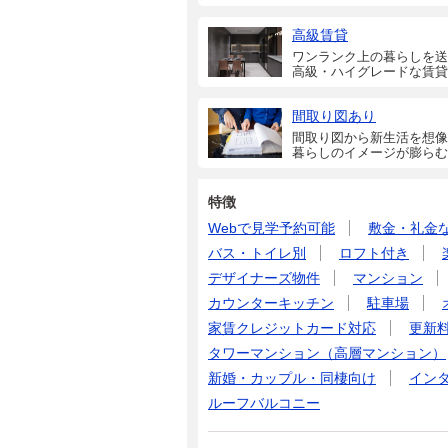
高級賃貸
ワンランク上の暮らしを送
高級・ハイグレードな賃貸
間取り図あり
間取り図から新生活を想像
暮らしのイメージが膨らむ
特徴
Webで見学予約可能
敷金・礼金
バス・トイレ別
ロフト付き
デザイナーズ物件
マンション
カウンターキッチン
駐車場
家賃クレジットカード対応
更新
タワーマンション（高層マンション）
新婚・カップル・同棲向け
イン
ルーフバルコニー