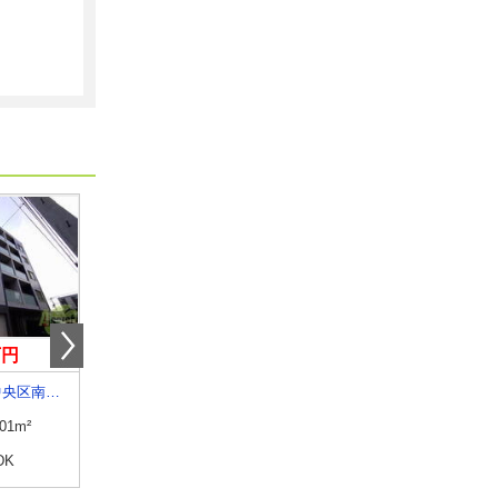
万円
6.20万円
5.50万円
北海道札幌市中央区南十六条西６
北海道函館市亀田町
北海道函館市五稜郭町
.01m²
専有面積
23.18m²
専有面積
23.18m²
DK
間取り
1K
間取り
1K