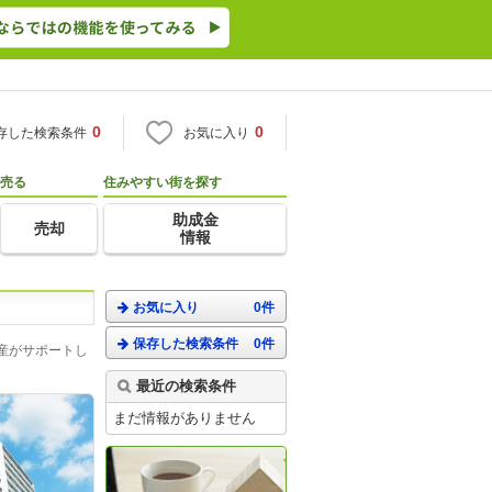
0
0
存した検索条件
お気に入り
売る
住みやすい街を探す
助成金
売却
情報
お気に入り
0件
保存した検索条件
0件
産がサポートし
最近の検索条件
まだ情報がありません