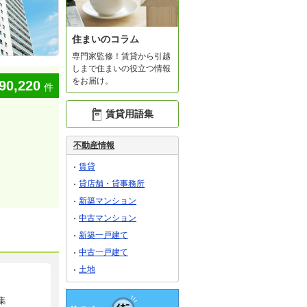
住まいのコラム
専門家監修！賃貸から引越
しまで住まいの役立つ情報
をお届け。
90,220
件
賃貸用語集
不動産情報
賃貸
貸店舗・貸事務所
新築マンション
中古マンション
新築一戸建て
中古一戸建て
土地
集