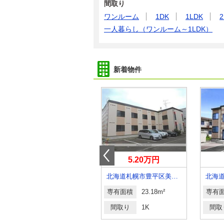
間取り
ワンルーム
1DK
1LDK
2
一人暮らし（ワンルーム～1LDK）
新着物件
5万円
5.20万円
北海道旭川市豊岡十三条６
北海道札幌市豊平区美園八条１丁目
専有面積
40.9m²
専有面積
23.18m²
専有
間取り
1LDK
間取り
1K
間取