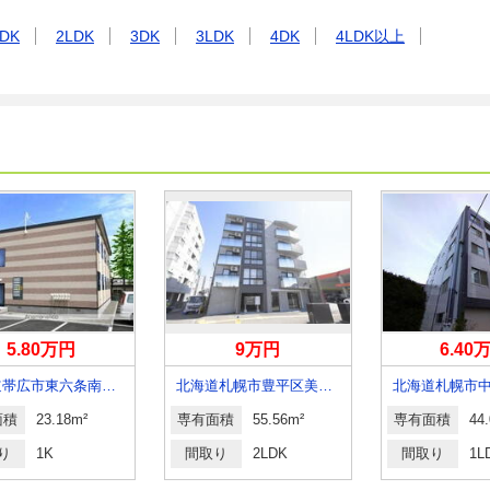
DK
2LDK
3DK
3LDK
4DK
4LDK以上
5.80万円
9万円
6.40
北海道帯広市東六条南１４丁目
北海道札幌市豊平区美園三条７丁目
面積
23.18m²
専有面積
55.56m²
専有面積
44
り
1K
間取り
2LDK
間取り
1L