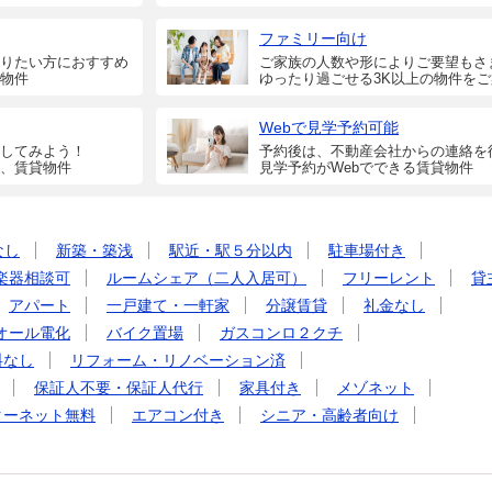
ファミリー向け
りたい方におすすめ
ご家族の人数や形によりご要望もさ
物件
ゆったり過ごせる3K以上の物件を
Webで見学予約可能
してみよう！
予約後は、不動産会社からの連絡を
、賃貸物件
見学予約がWebでできる賃貸物件
なし
新築・築浅
駅近・駅５分以内
駐車場付き
楽器相談可
ルームシェア（二人入居可）
フリーレント
貸
アパート
一戸建て・一軒家
分譲賃貸
礼金なし
オール電化
バイク置場
ガスコンロ２クチ
料なし
リフォーム・リノベーション済
保証人不要・保証人代行
家具付き
メゾネット
ターネット無料
エアコン付き
シニア・高齢者向け