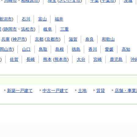
・
川崎市
・
相模原市
)
埼玉
(
さいたま市
)
千葉
(
千葉市
)
茨城
新潟市
)
石川
富山
福井
岡
(
静岡市
・
浜松市
)
岐阜
三重
兵庫
(
神戸市
)
京都
(
京都市
)
滋賀
奈良
和歌山
岡山市
)
山口
鳥取
島根
徳島
香川
愛媛
高知
市
)
佐賀
長崎
熊本
(
熊本市
)
大分
宮崎
鹿児島
沖
新築一戸建て
中古一戸建て
土地
賃貸
店舗・事業