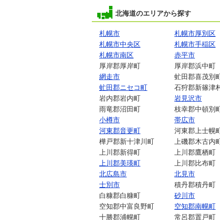
北海道のエリアから探す
札幌市
札幌市厚別区
札幌市中央区
札幌市手稲区
札幌市南区
赤平市
厚岸郡厚岸町
厚岸郡浜中町
網走市
虻田郡喜茂別
虻田郡ニセコ町
石狩郡新篠津
岩内郡岩内町
岩見沢市
雨竜郡沼田町
枝幸郡中頓別
小樽市
帯広市
河東郡音更町
河東郡上士幌
樺戸郡新十津川町
上磯郡木古内
上川郡新得町
上川郡鷹栖町
上川郡美瑛町
上川郡比布町
北広島市
北見市
士別市
積丹郡積丹町
白糠郡白糠町
砂川市
空知郡中富良野町
空知郡南幌町
十勝郡浦幌町
常呂郡置戸町