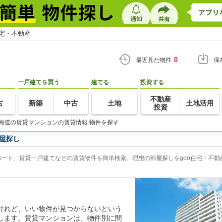
住宅・不動産
0
最近見た物件
保
一戸建てを買う
建てる
投資する
不動産
古
新築
中古
土地
土地活用
投資
海道の賃貸マンションの賃貸情報 物件を探す
屋探し
ート、賃貸一戸建てなどの賃貸物件を簡単検索。理想の部屋探しをgoo住宅・不動
けれど、いい物件が見つからないという
します。賃貸マンションは、物件別に間