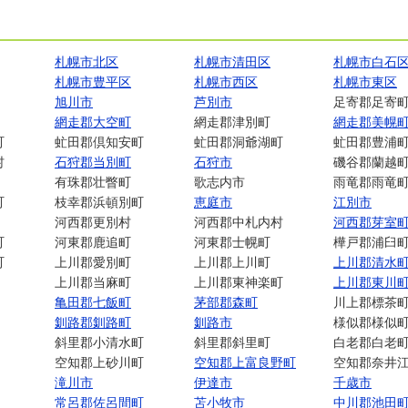
札幌市北区
札幌市清田区
札幌市白石
札幌市豊平区
札幌市西区
札幌市東区
旭川市
芦別市
足寄郡足寄
網走郡大空町
網走郡津別町
網走郡美幌
町
虻田郡倶知安町
虻田郡洞爺湖町
虻田郡豊浦
村
石狩郡当別町
石狩市
磯谷郡蘭越
有珠郡壮瞥町
歌志内市
雨竜郡雨竜
町
枝幸郡浜頓別町
恵庭市
江別市
河西郡更別村
河西郡中札内村
河西郡芽室
町
河東郡鹿追町
河東郡士幌町
樺戸郡浦臼
町
上川郡愛別町
上川郡上川町
上川郡清水
上川郡当麻町
上川郡東神楽町
上川郡東川
亀田郡七飯町
茅部郡森町
川上郡標茶
釧路郡釧路町
釧路市
様似郡様似
斜里郡小清水町
斜里郡斜里町
白老郡白老
空知郡上砂川町
空知郡上富良野町
空知郡奈井
滝川市
伊達市
千歳市
常呂郡佐呂間町
苫小牧市
中川郡池田