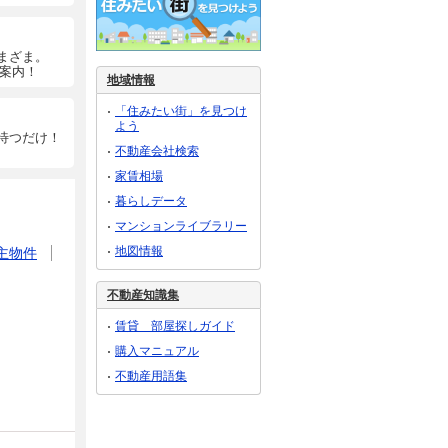
まざま。
ご案内！
地域情報
「住みたい街」を見つけ
よう
待つだけ！
不動産会社検索
家賃相場
暮らしデータ
マンションライブラリー
地図情報
主物件
不動産知識集
賃貸 部屋探しガイド
購入マニュアル
不動産用語集