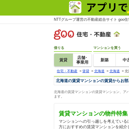
NTTグループ運営の不動産総合サイト goo
借りる
マンションを買う
店舗･
賃貸
新築
中
事業用
住宅・不動産
>
賃貸
>
北海道
>
北海道
>
北
北海道の賃貸マンションの賃貸からお部
北海道の賃貸マンションの賃貸マンション、アパ
ます。
賃貸マンションの物件特集
マンションへの引っ越しを考えている
方におすすめの賃貸マンションを紹介