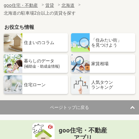
住 所
北海道札幌市中央区南十六条西６
goo住宅・不動産
賃貸
北海道
専有面積
44.01m²
北海道の駐車場2台以上の賃貸を探す
間取り
1LDK
お役立ち情報
北海道函館市亀田町
「住みたい街」
価 格
6.20万円
住まいのコラム
を見つけよう
住 所
北海道函館市亀田町
専有面積
23.18m²
暮らしのデータ
間取り
1K
家賃相場
(補助金・助成金情報)
北海道函館市五稜郭町
人気タウン
住宅ローン
ランキング
価 格
5.50万円
住 所
北海道函館市五稜郭町
専有面積
23.18m²
ページトップに戻る
間取り
1K
北海道札幌市東区北五十条東６丁目
goo住宅・不動産
価 格
5.40万円
アプリ