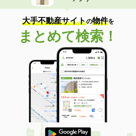
住 所
北海道札幌市東区北五十条東６丁目
専有面積
23.18m²
間取り
1K
大手不動産サイト
物件
の
を
北海道北見市美芳町２丁目
まとめて検索！
価 格
3万円
住 所
北海道北見市美芳町２丁目
専有面積
44.62m²
間取り
2LDK
北海道網走郡美幌町字東町１丁目
価 格
3.50万円
住 所
北海道網走郡美幌町字東町１丁目
専有面積
49.68m²
間取り
2DK
北海道札幌市豊平区平岸二条８丁目
価 格
5.20万円