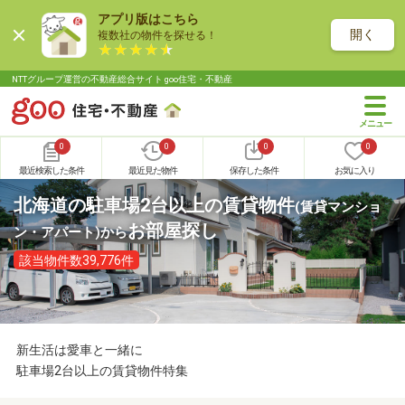
アプリ版はこちら
開く
複数社の物件を探せる！
NTTグループ運営の不動産総合サイト goo住宅・不動産
0
0
0
0
最近検索した条件
最近見た物件
保存した条件
お気に入り
北海道の駐車場2台以上の賃貸物件
(賃貸マンショ
お部屋探し
ン・アパート)
から
該当物件数39,776件
新生活は愛車と一緒に
駐車場2台以上の賃貸物件特集