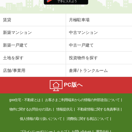
住 所
北海道札幌市豊平区平岸二条８丁目
専有面積
36.5m²
間取り
1SLDK
賃貸
月極駐車場
北海道札幌市北区屯田四条３丁目
新築マンション
中古マンション
価 格
5.50万円
新築一戸建て
中古一戸建て
住 所
北海道札幌市北区屯田四条３丁目
専有面積
45m²
土地を探す
投資物件を探す
間取り
2LDK
店舗/事業用
倉庫/トランクルーム
北海道札幌市南区真駒内曙町４丁目
PC版へ
価 格
6万円
住 所
北海道札幌市南区真駒内曙町４丁目
goo住宅・不動産とは
お客さまご利用端末からの情報の外部送信について
専有面積
55.48m²
間取り
2LDK
物件に関するお問合せの流れ
情報提供元
不動産情報に関する免責事項
個人情報の取り扱いについて
消費税に関する表記について
北海道札幌市東区北二十条東１６丁目
プライバシーポリシー
ヘルプ
お問い合わせ
運営会社