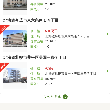
専有面積
23.18m²
間取り
1K
北海道帯広市東六条南１４丁目
価 格
5.80万円
住 所
北海道帯広市東六条南１４丁目
専有面積
23.18m²
間取り
1K
北海道札幌市豊平区美園三条７丁目
価 格
9万円
住 所
北海道札幌市豊平区美園三条７丁目
専有面積
55.56m²
間取り
2LDK
北海道札幌市中央区南十六条西６
もっと見る
価 格
6.40万円