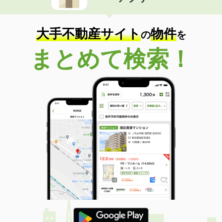
住 所
福岡県北九州市小倉南区津田４
専有面積
50.01m²
間取り
1LDK
大手不動産サイト
物件
の
を
福岡県北九州市小倉南区津田４
まとめて検索！
価 格
7.60万円
住 所
福岡県北九州市小倉南区津田４
専有面積
58.6m²
間取り
2LDK
福岡県北九州市小倉南区南方３
価 格
7.35万円
住 所
福岡県北九州市小倉南区南方３
専有面積
48.61m²
間取り
2LDK
福岡県北九州市小倉南区南方３
価 格
7.55万円