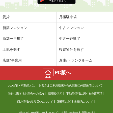
住 所
福岡県北九州市小倉南区南方３
専有面積
48.61m²
間取り
2LDK
賃貸
月極駐車場
福岡県北九州市小倉南区下南方１
新築マンション
中古マンション
価 格
2.60万円
新築一戸建て
中古一戸建て
住 所
福岡県北九州市小倉南区下南方１
専有面積
23.18m²
土地を探す
投資物件を探す
間取り
1K
店舗/事業用
倉庫/トランクルーム
福岡県北九州市小倉南区葛原元町１
PC版へ
価 格
6.45万円
住 所
福岡県北九州市小倉南区葛原元町１
goo住宅・不動産とは
お客さまご利用端末からの情報の外部送信について
専有面積
50.01m²
間取り
1LDK
物件に関するお問合せの流れ
情報提供元
不動産情報に関する免責事項
個人情報の取り扱いについて
消費税に関する表記について
福岡県北九州市小倉南区下曽根４
プライバシーポリシー
ヘルプ
お問い合わせ
運営会社