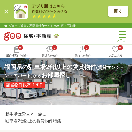
アプリ版はこちら
開く
複数社の物件を探せる！
NTTグループ運営の不動産総合サイト goo住宅・不動産
0
0
0
0
最近検索した条件
最近見た物件
保存した条件
お気に入り
福岡県の駐車場2台以上の賃貸物件
(賃貸マンショ
お部屋探し
ン・アパート)
から
該当物件数29,170件
新生活は愛車と一緒に
駐車場2台以上の賃貸物件特集