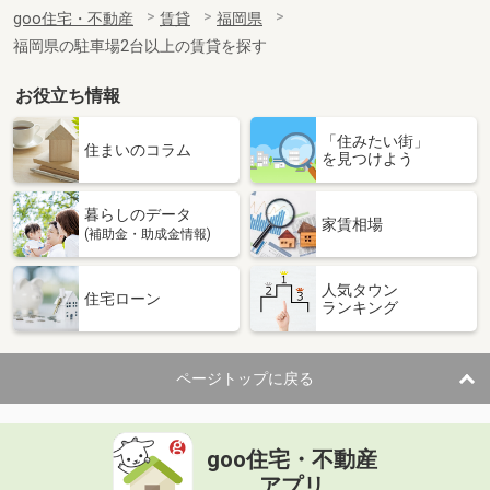
住 所
福岡県北九州市戸畑区中原東３
goo住宅・不動産
賃貸
福岡県
専有面積
25.3m²
福岡県の駐車場2台以上の賃貸を探す
間取り
1K
お役立ち情報
福岡県北九州市小倉北区宇佐町１
「住みたい街」
価 格
5.50万円
住まいのコラム
を見つけよう
住 所
福岡県北九州市小倉北区宇佐町１
専有面積
34.23m²
暮らしのデータ
間取り
1LDK
家賃相場
(補助金・助成金情報)
福岡県北九州市小倉南区城野１
人気タウン
住宅ローン
ランキング
価 格
5.30万円
住 所
福岡県北九州市小倉南区城野１
専有面積
46.5m²
ページトップに戻る
間取り
2DK
福岡県北九州市小倉南区津田４
goo住宅・不動産
価 格
6.80万円
アプリ