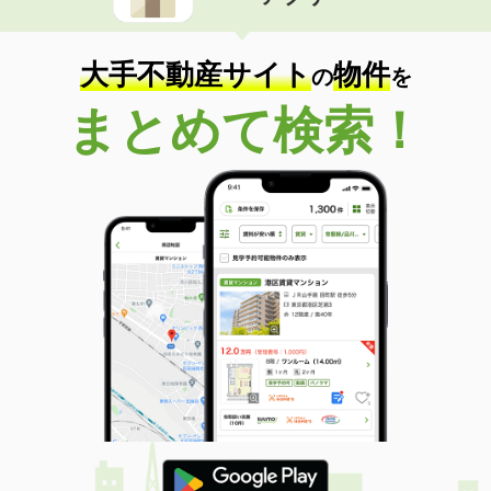
住 所
福岡県大牟田市大字手鎌
専有面積
50.05m²
間取り
1LDK
大手不動産サイト
物件
の
を
福岡県福岡市南区向野２
まとめて検索！
価 格
13.80万円
住 所
福岡県福岡市南区向野２
専有面積
61.83m²
間取り
1LDK
福岡県福岡市博多区吉塚５
価 格
6.20万円
住 所
福岡県福岡市博多区吉塚５
専有面積
24.19m²
間取り
1K
福岡県福岡市東区唐原７丁目
価 格
5.70万円