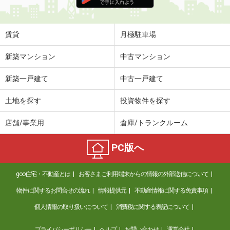
住 所
福岡県福岡市東区唐原７丁目
専有面積
37.09m²
間取り
1LDK
賃貸
月極駐車場
福岡県筑紫野市原田３
新築マンション
中古マンション
価 格
4.90万円
新築一戸建て
中古一戸建て
住 所
福岡県筑紫野市原田３
専有面積
29.96m²
土地を探す
投資物件を探す
間取り
1K
店舗/事業用
倉庫/トランクルーム
福岡県八女市稲富
PC版へ
価 格
4.15万円
住 所
福岡県八女市稲富
goo住宅・不動産とは
お客さまご利用端末からの情報の外部送信について
専有面積
42.8m²
間取り
1LDK
物件に関するお問合せの流れ
情報提供元
不動産情報に関する免責事項
個人情報の取り扱いについて
消費税に関する表記について
福岡県八女市前古賀
プライバシーポリシー
ヘルプ
お問い合わせ
運営会社