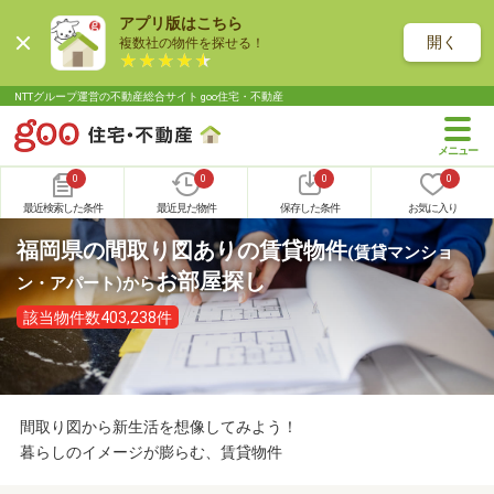
アプリ版はこちら
開く
複数社の物件を探せる！
NTTグループ運営の不動産総合サイト goo住宅・不動産
0
0
0
0
最近検索した条件
最近見た物件
保存した条件
お気に入り
福岡県の間取り図ありの賃貸物件
(賃貸マンショ
お部屋探し
ン・アパート)
から
該当物件数403,238件
間取り図から新生活を想像してみよう！
暮らしのイメージが膨らむ、賃貸物件