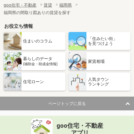
住 所
福岡県福岡市博多区千代４丁目
goo住宅・不動産
賃貸
福岡県
専有面積
24.96m²
福岡県の間取り図ありの賃貸を探す
間取り
1K
お役立ち情報
福岡県久留米市津福今町
「住みたい街」
価 格
6.50万円
住まいのコラム
を見つけよう
住 所
福岡県久留米市津福今町
専有面積
55m²
暮らしのデータ
間取り
2LDK
家賃相場
(補助金・助成金情報)
福岡県久留米市荒木町荒木
人気タウン
住宅ローン
ランキング
価 格
4.65万円
住 所
福岡県久留米市荒木町荒木
専有面積
33.39m²
ページトップに戻る
間取り
1LDK
福岡県大牟田市大字手鎌
goo住宅・不動産
価 格
5.35万円
アプリ