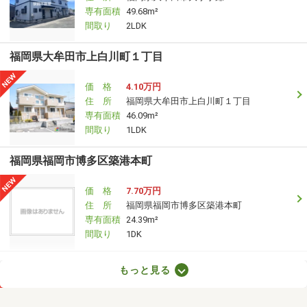
専有面積
49.68m²
間取り
2LDK
福岡県大牟田市上白川町１丁目
価 格
4.10万円
住 所
福岡県大牟田市上白川町１丁目
専有面積
46.09m²
間取り
1LDK
福岡県福岡市博多区築港本町
価 格
7.70万円
住 所
福岡県福岡市博多区築港本町
専有面積
24.39m²
間取り
1DK
福岡県福岡市博多区千代４丁目
もっと見る
価 格
5.90万円