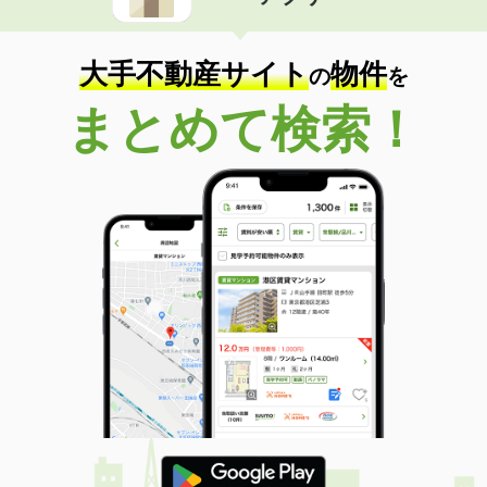
住 所
福岡県北九州市八幡東区白川町
専有面積
20.11m²
間取り
1K
大手不動産サイト
物件
の
を
福岡県北九州市小倉北区黄金１
まとめて検索！
価 格
7.90万円
住 所
福岡県北九州市小倉北区黄金１
専有面積
46.58m²
間取り
1LDK
福岡県福岡市中央区平尾５
価 格
17万円
住 所
福岡県福岡市中央区平尾５
専有面積
77.38m²
間取り
3LDK
福岡県久留米市田主丸町鷹取
価 格
5万円