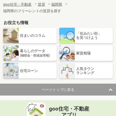
住 所
福岡県久留米市南薫西町
goo住宅・不動産
賃貸
福岡県
専有面積
29.25m²
福岡県のフリーレントの賃貸を探す
間取り
1LDK
お役立ち情報
福岡県福岡市東区千早５丁目
「住みたい街」
価 格
4.90万円
住まいのコラム
を見つけよう
住 所
福岡県福岡市東区千早５丁目
専有面積
23.4m²
暮らしのデータ
間取り
1K
家賃相場
(補助金・助成金情報)
福岡県北九州市若松区片山１丁目
人気タウン
住宅ローン
ランキング
価 格
4.90万円
住 所
福岡県北九州市若松区片山１丁目
専有面積
51.66m²
ページトップに戻る
間取り
3K
福岡県北九州市八幡東区白川町
goo住宅・不動産
価 格
2.30万円
アプリ