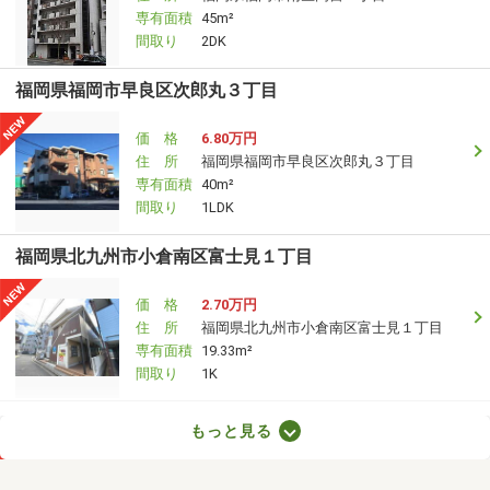
専有面積
45m²
間取り
2DK
福岡県福岡市早良区次郎丸３丁目
価 格
6.80万円
住 所
福岡県福岡市早良区次郎丸３丁目
専有面積
40m²
間取り
1LDK
福岡県北九州市小倉南区富士見１丁目
価 格
2.70万円
住 所
福岡県北九州市小倉南区富士見１丁目
専有面積
19.33m²
間取り
1K
福岡県久留米市南薫西町
もっと見る
価 格
4.50万円