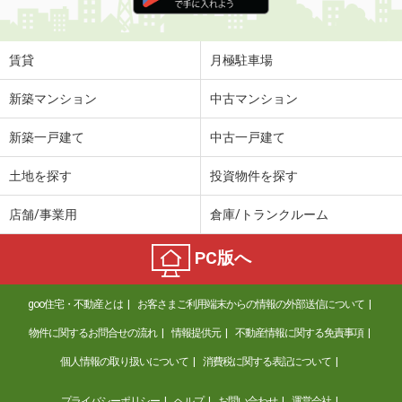
住 所
福岡県久留米市田主丸町鷹取
専有面積
45.39m²
間取り
1LDK
賃貸
月極駐車場
福岡県北九州市小倉南区葛原元町１丁目
新築マンション
中古マンション
価 格
4.45万円
新築一戸建て
中古一戸建て
住 所
福岡県北九州市小倉南区葛原元町１丁
目
土地を探す
投資物件を探す
専有面積
54.85m²
間取り
2LDK
店舗/事業用
倉庫/トランクルーム
福岡県久留米市花畑３丁目
PC版へ
価 格
4.60万円
住 所
福岡県久留米市花畑３丁目
goo住宅・不動産とは
お客さまご利用端末からの情報の外部送信について
専有面積
24.84m²
物件に関するお問合せの流れ
情報提供元
不動産情報に関する免責事項
間取り
ワンルーム
個人情報の取り扱いについて
消費税に関する表記について
福岡県太宰府市連歌屋２丁目
プライバシーポリシー
ヘルプ
お問い合わせ
運営会社