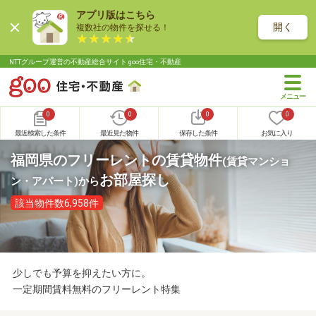
アプリ版はこちら
開く
複数社の物件を探せる！
NTTグループ運営の不動産総合サイト goo住宅・不動産
0
0
0
0
最近検索した条件
最近見た物件
保存した条件
お気に入り
福岡県のフリーレントの賃貸物件
(賃貸マンショ
お部屋探し
ン・アパート)
から
該当物件数6,958件
少しでも予算を抑えたい方に。
一定期間賃料無料のフリーレント特集