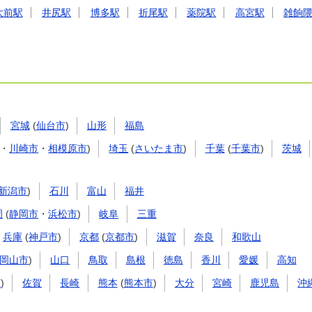
大前駅
井尻駅
博多駅
折尾駅
薬院駅
高宮駅
雑餉
宮城
(
仙台市
)
山形
福島
・
川崎市
・
相模原市
)
埼玉
(
さいたま市
)
千葉
(
千葉市
)
茨城
新潟市
)
石川
富山
福井
岡
(
静岡市
・
浜松市
)
岐阜
三重
兵庫
(
神戸市
)
京都
(
京都市
)
滋賀
奈良
和歌山
岡山市
)
山口
鳥取
島根
徳島
香川
愛媛
高知
市
)
佐賀
長崎
熊本
(
熊本市
)
大分
宮崎
鹿児島
沖