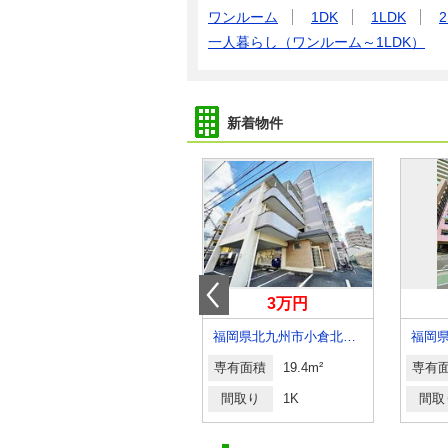
ワンルーム
1DK
1LDK
2
一人暮らし（ワンルーム～1LDK）
新着物件
11万円
3万円
福岡県久留米市合川町
福岡県北九州市小倉北区三郎丸１
専有面積
95.55m²
専有面積
19.4m²
専有
間取り
3LDK
間取り
1K
間取