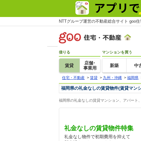
NTTグループ運営の不動産総合サイト goo
借りる
マンションを買う
店舗･
賃貸
新築
中
事業用
住宅・不動産
>
賃貸
>
九州・沖縄
>
福岡県
福岡県の礼金なしの賃貸物件(賃貸マン
福岡県の礼金なしの賃貸マンション、アパート、
礼金なしの賃貸物件特集
礼金なし物件で初期費用を抑えて