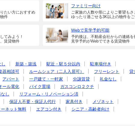
ファミリー向け
りたい方におすすめ
ご家族の人数や形によりご要望もさ
物件
ゆったり過ごせる3K以上の物件を
Webで見学予約可能
してみよう！
予約後は、不動産会社からの連絡を
、賃貸物件
見学予約がWebでできる賃貸物件
なし
新築・築浅
駅近・駅５分以内
駐車場付き
楽器相談可
ルームシェア（二人入居可）
フリーレント
貸
アパート
一戸建て・一軒家
分譲賃貸
礼金なし
オール電化
バイク置場
ガスコンロ２クチ
料なし
リフォーム・リノベーション済
保証人不要・保証人代行
家具付き
メゾネット
ターネット無料
エアコン付き
シニア・高齢者向け