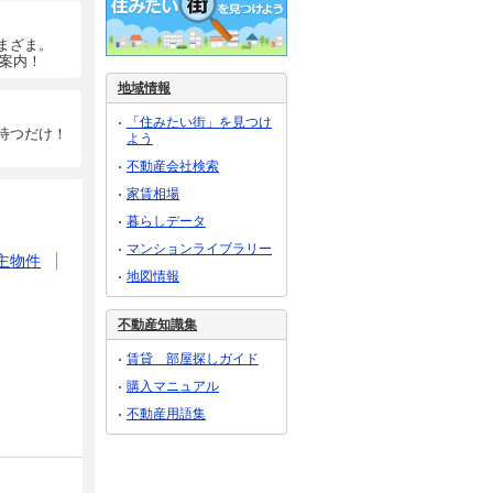
まざま。
ご案内！
地域情報
「住みたい街」を見つけ
待つだけ！
よう
不動産会社検索
家賃相場
暮らしデータ
マンションライブラリー
主物件
地図情報
不動産知識集
賃貸 部屋探しガイド
購入マニュアル
不動産用語集