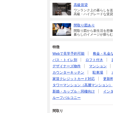
高級賃貸
ワンランク上の暮らしを送
高級・ハイグレードな賃貸
間取り図あり
間取り図から新生活を想像
暮らしのイメージが膨らむ
特徴
Webで見学予約可能
敷金・礼金
バス・トイレ別
ロフト付き
デザイナーズ物件
マンション
カウンターキッチン
駐車場
家賃クレジットカード対応
更新
タワーマンション（高層マンション）
新婚・カップル・同棲向け
イン
ルーフバルコニー
間取り