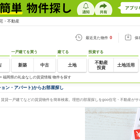
住宅・不動産
0
最近見た物件
保
一戸建てを買う
建てる
投資する
不動産
古
新築
中古
土地
土地活用
投資
>
福岡県の礼金なしの賃貸情報 物件を探す
ション・アパート)からお部屋探し
賃貸一戸建てなどの賃貸物件を簡単検索。理想の部屋探しをgoo住宅・不動産がサ