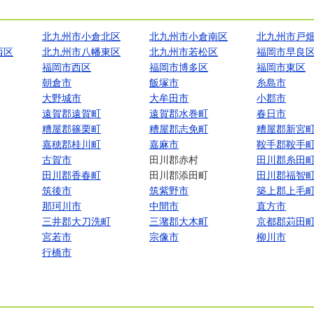
北九州市小倉北区
北九州市小倉南区
北九州市戸
西区
北九州市八幡東区
北九州市若松区
福岡市早良
福岡市西区
福岡市博多区
福岡市東区
朝倉市
飯塚市
糸島市
大野城市
大牟田市
小郡市
遠賀郡遠賀町
遠賀郡水巻町
春日市
糟屋郡篠栗町
糟屋郡志免町
糟屋郡新宮
嘉穂郡桂川町
嘉麻市
鞍手郡鞍手
古賀市
田川郡赤村
田川郡糸田
田川郡香春町
田川郡添田町
田川郡福智
筑後市
筑紫野市
築上郡上毛
那珂川市
中間市
直方市
三井郡大刀洗町
三潴郡大木町
京都郡苅田
宮若市
宗像市
柳川市
行橋市