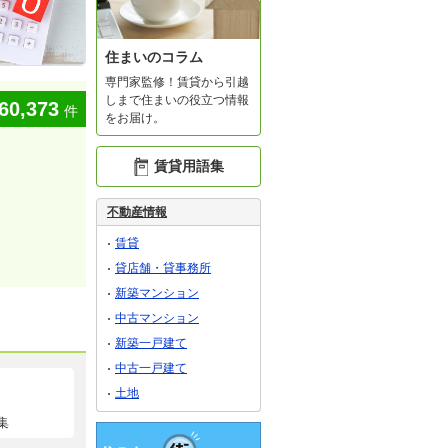
住まいのコラム
専門家監修！賃貸から引越
しまで住まいの役立つ情報
60,373
件
をお届け。
賃貸用語集
不動産情報
賃貸
貸店舗・貸事務所
新築マンション
中古マンション
新築一戸建て
中古一戸建て
土地
集