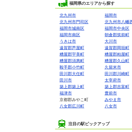
福岡県のエリアから探す
北九州市
福岡市
北九州市門司区
北九州市八幡
福岡市城南区
福岡市中央区
福岡市南区
朝倉郡筑前町
うきは市
大川市
遠賀郡芦屋町
遠賀郡岡垣町
糟屋郡宇美町
糟屋郡粕屋町
糟屋郡須惠町
糟屋郡久山町
鞍手郡小竹町
久留米市
田川郡大任町
田川郡川崎町
田川市
太宰府市
築上郡築上町
築上郡吉富町
福津市
豊前市
京都郡みやこ町
みやま市
八女郡広川町
八女市
注目の駅ピックアップ