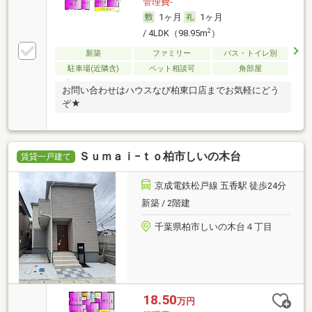
管理費-
1ヶ月
1ヶ月
2
/ 4LDK（98.95m
）
新築
ファミリー
バス・トイレ別
駐車場(近隣含)
ペット相談可
角部屋
お問い合わせはハウスなび柏東口店までお気軽にどう
ぞ★
Ｓｕｍａｉ−ｔｏ柏市しいの木台
賃貸一戸建て
京成電鉄松戸線 五香駅 徒歩24分
新築 / 2階建
千葉県柏市しいの木台４丁目
18.50
万円