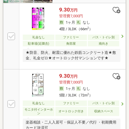
9.30
万円
管理費7,000円
1ヶ月
なし
2
4階 / 3LDK（66m
）
礼金なし
ファミリー
バス・トイレ別
駐車場(近隣含)
角部屋
南向き
★防音、防火、耐震に優れた鉄筋コンクリート造★敷
金、礼金ゼロ★オートロック付マンションです★
9.30
万円
管理費7,000円
1ヶ月
なし
2
5階 / 3LDK（72m
）
礼金なし
ファミリー
バス・トイレ別
モニタ付インターホ
オートロック付き
収納スペース
ン
楽器相談・二人入居可・保証人不要／代行 ・初期費用
カード決済可