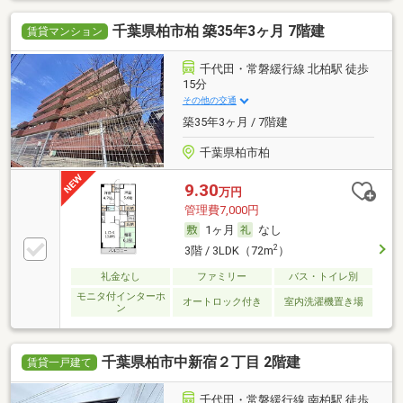
千葉県柏市柏 築35年3ヶ月 7階建
賃貸マンション
千代田・常磐緩行線 北柏駅 徒歩
15分
その他の交通
築35年3ヶ月 / 7階建
千葉県柏市柏
9.30
万円
管理費7,000円
1ヶ月
なし
2
3階 / 3LDK（72m
）
礼金なし
ファミリー
バス・トイレ別
モニタ付インターホ
オートロック付き
室内洗濯機置き場
ン
千葉県柏市中新宿２丁目 2階建
賃貸一戸建て
千代田・常磐緩行線 南柏駅 徒歩