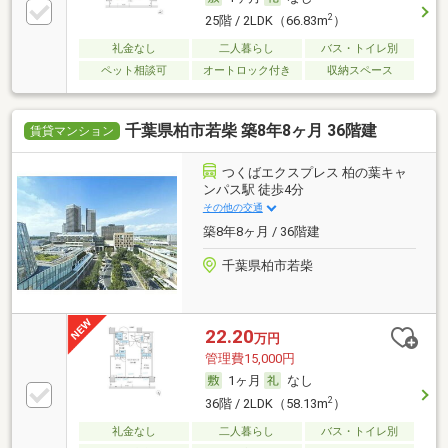
2
25階 / 2LDK（66.83m
）
礼金なし
二人暮らし
バス・トイレ別
ペット相談可
オートロック付き
収納スペース
千葉県柏市若柴 築8年8ヶ月 36階建
賃貸マンション
つくばエクスプレス 柏の葉キャ
ンパス駅 徒歩4分
その他の交通
築8年8ヶ月 / 36階建
千葉県柏市若柴
22.20
万円
管理費15,000円
1ヶ月
なし
2
36階 / 2LDK（58.13m
）
礼金なし
二人暮らし
バス・トイレ別