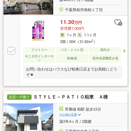
千葉県柏市南柏１丁目
11.30
万円
管理費7,000円
1ヶ月
1.1ヶ月
2
3階 / 3DK（51.82m
）
ファミリー
バス・トイレ別
南向き
モニタ付インターホ
駐輪場
室内洗濯機置き場
ン
お問い合わせはハウスなび柏東口店までお気軽にどう
ぞ★
ＳＴＹＬＥ－ＰＡＴＩＯ柏東 Ａ棟
賃貸一戸建て
常磐線 柏駅 徒歩22分
その他の交通
築2年4ヶ月 / 2階建