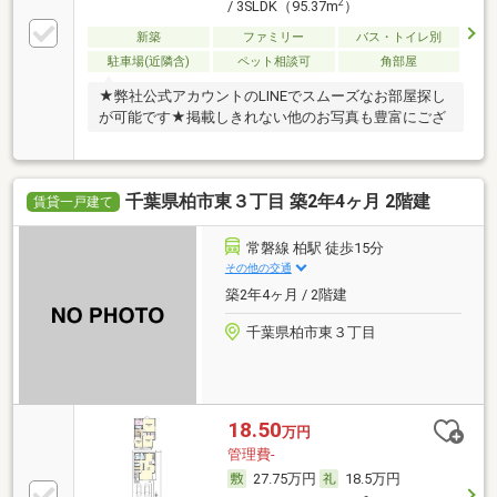
2
/ 3SLDK（95.37m
）
新築
ファミリー
バス・トイレ別
駐車場(近隣含)
ペット相談可
角部屋
★弊社公式アカウントのLINEでスムーズなお部屋探し
が可能です★掲載しきれない他のお写真も豊富にござ
千葉県柏市東３丁目 築2年4ヶ月 2階建
賃貸一戸建て
常磐線 柏駅 徒歩15分
その他の交通
築2年4ヶ月 / 2階建
千葉県柏市東３丁目
18.50
万円
管理費-
27.75万円
18.5万円