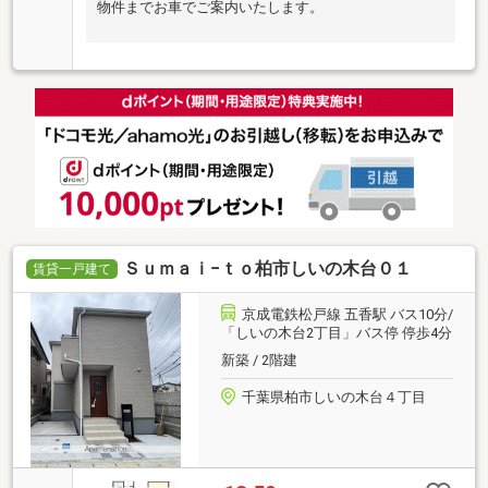
物件までお車でご案内いたします。
Ｓｕｍａｉ−ｔｏ柏市しいの木台０１
賃貸一戸建て
京成電鉄松戸線 五香駅 バス10分/
「しいの木台2丁目」バス停 停歩4分
新築 / 2階建
千葉県柏市しいの木台４丁目