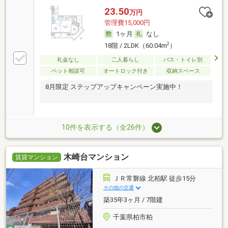
23.50
万円
管理費15,000円
1ヶ月
なし
2
18階 / 2LDK（60.04m
）
礼金なし
二人暮らし
バス・トイレ別
ペット相談可
オートロック付き
収納スペース
8月限定 ステップアップキャンペーン実施中！
10件を表示する（全26件）
木崎台マンション
賃貸マンション
ＪＲ常磐線 北柏駅 徒歩15分
その他の交通
築35年3ヶ月 / 7階建
千葉県柏市柏