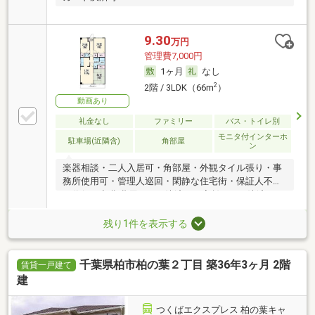
9.30
万円
管理費7,000円
1ヶ月
なし
2
2階 / 3LDK（66m
）
動画あり
礼金なし
ファミリー
バス・トイレ別
モニタ付インターホ
駐車場(近隣含)
角部屋
ン
楽器相談・二人入居可・角部屋・外観タイル張り・事
務所使用可・管理人巡回・閑静な住宅街・保証人不要
／代行 ・初期費用カード決済可・家賃カード決済可
残り1件を表示する
千葉県柏市柏の葉２丁目 築36年3ヶ月 2階
賃貸一戸建て
建
つくばエクスプレス 柏の葉キャ