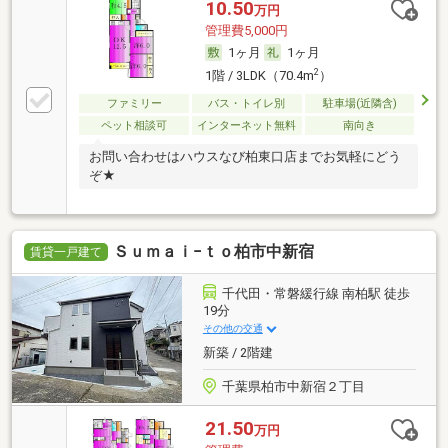
10.50
万円
管理費5,000円
1ヶ月
1ヶ月
2
1階 / 3LDK（70.4m
）
ファミリー
バス・トイレ別
駐車場(近隣含)
ペット相談可
インターネット無料
南向き
お問い合わせはハウスなび柏東口店までお気軽にどう
ぞ★
Ｓｕｍａｉ−ｔｏ柏市中新宿
賃貸一戸建て
千代田・常磐緩行線 南柏駅 徒歩
19分
その他の交通
新築 / 2階建
千葉県柏市中新宿２丁目
21.50
万円