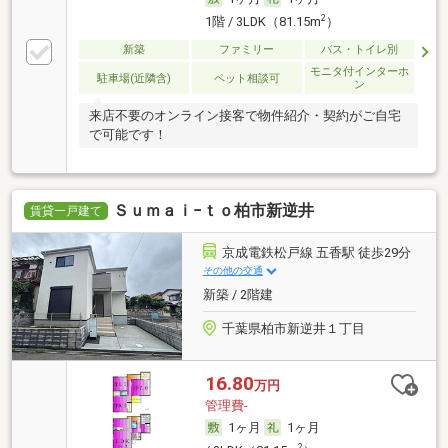
2
1階 / 3LDK（81.15m
）
新築
ファミリー
バス・トイレ別
モニタ付インターホ
駐車場(近隣含)
ペット相談可
ン
来店不要のオンライン接客で物件紹介・契約がご自宅
で可能です！
Ｓｕｍａｉ−ｔｏ柏市新逆井
賃貸一戸建て
京成電鉄松戸線 五香駅 徒歩29分
その他の交通
新築 / 2階建
千葉県柏市新逆井１丁目
16.80
万円
管理費-
1ヶ月
1ヶ月
2