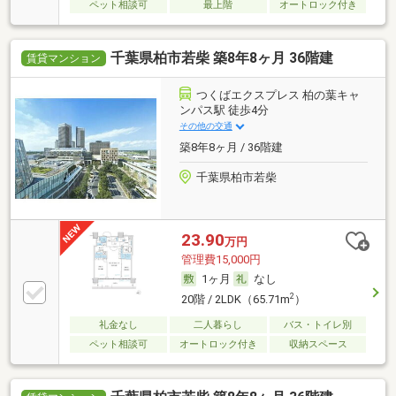
ペット相談可
最上階
オートロック付き
千葉県柏市若柴 築8年8ヶ月 36階建
賃貸マンション
つくばエクスプレス 柏の葉キャ
ンパス駅 徒歩4分
その他の交通
築8年8ヶ月 / 36階建
千葉県柏市若柴
23.90
万円
管理費15,000円
1ヶ月
なし
2
20階 / 2LDK（65.71m
）
礼金なし
二人暮らし
バス・トイレ別
ペット相談可
オートロック付き
収納スペース