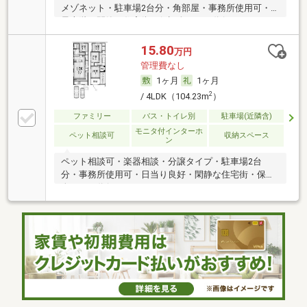
メゾネット・駐車場2台分・角部屋・事務所使用可・
最上階・閑静な住宅街・保証人不要／代行
15.80
万円
管理費なし
1ヶ月
1ヶ月
2
/ 4LDK（104.23m
）
ファミリー
バス・トイレ別
駐車場(近隣含)
モニタ付インターホ
ペット相談可
収納スペース
ン
ペット相談可・楽器相談・分譲タイプ・駐車場2台
分・事務所使用可・日当り良好・閑静な住宅街・保証
人不要／代行