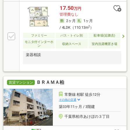
17.50
万円
管理費なし
2ヶ月
1ヶ月
2
/ 4LDK（110.13m
）
ファミリー
バス・トイレ別
駐車場(近隣含)
モニタ付インターホ
収納スペース
室内洗濯機置き場
ン
楽器相談
ＢＲＡＭＡ柏
賃貸マンション
常磐線 柏駅 徒歩12分
その他の交通
築33年11ヶ月 / 3階建
千葉県柏市あけぼの３丁目