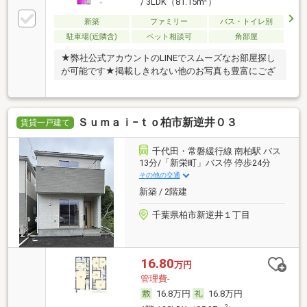
/ 3LDK（81.15m
）
新築
ファミリー
バス・トイレ別
駐車場(近隣含)
ペット相談可
角部屋
★弊社公式アカウントのLINEでスムーズなお部屋探し
が可能です★掲載しきれない他のお写真も豊富にござ
Ｓｕｍａｉ−ｔｏ柏市新逆井０３
賃貸一戸建て
千代田・常磐緩行線 南柏駅 バス
13分/「新栄町」バス停 停歩24分
その他の交通
新築 / 2階建
千葉県柏市新逆井１丁目
16.80
万円
管理費-
16.8万円
16.8万円