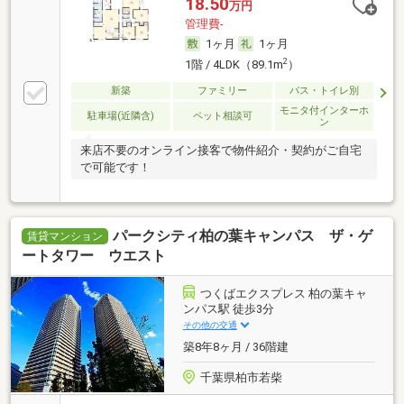
18.50
万円
管理費-
1ヶ月
1ヶ月
2
1階 / 4LDK（89.1m
）
新築
ファミリー
バス・トイレ別
モニタ付インターホ
駐車場(近隣含)
ペット相談可
ン
来店不要のオンライン接客で物件紹介・契約がご自宅
で可能です！
パークシティ柏の葉キャンパス ザ・ゲ
賃貸マンション
ートタワー ウエスト
つくばエクスプレス 柏の葉キャ
ンパス駅 徒歩3分
その他の交通
築8年8ヶ月 / 36階建
千葉県柏市若柴