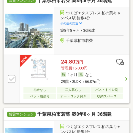
千葉県柏市若柴 築8年8ヶ月 36階建
賃貸マンション
つくばエクスプレス 柏の葉キャ
ンパス駅 徒歩4分
その他の交通
築8年8ヶ月 / 36階建
千葉県柏市若柴
24.80
万円
管理費15,000円
1ヶ月
なし
2
29階 / 2LDK（66.07m
）
礼金なし
二人暮らし
バス・トイレ別
ペット相談可
オートロック付き
収納スペース
千葉県柏市若柴 築8年8ヶ月 36階建
賃貸マンション
つくばエクスプレス 柏の葉キャ
ンパス駅 徒歩4分