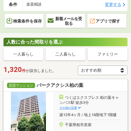
条件
変更する
楽器相談
新着メールを受
検索条件を保存
アプリで探す
取る
人数に合った間取りを選ぶ
一人暮らし
二人暮らし
ファミリー
1,320
件
が該当しました。
パークアクシス柏の葉
賃貸マンション
つくばエクスプレス 柏の葉キャ
ンパス駅 徒歩3分
その他の交通
築12年4ヶ月 / 地上16階地下1階建
千葉県柏市若柴