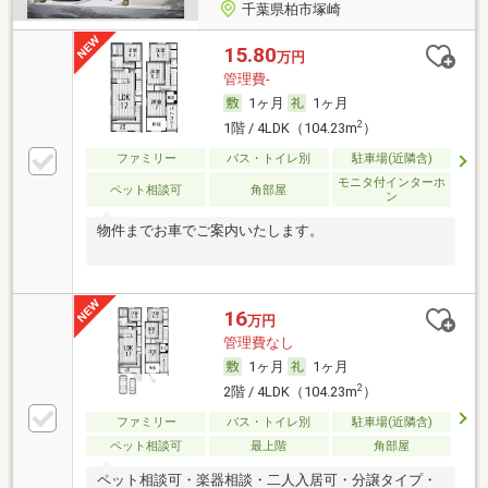
千葉県柏市塚崎
15.80
万円
管理費-
1ヶ月
1ヶ月
2
1階 / 4LDK（104.23m
）
ファミリー
バス・トイレ別
駐車場(近隣含)
モニタ付インターホ
ペット相談可
角部屋
ン
物件までお車でご案内いたします。
16
万円
管理費なし
1ヶ月
1ヶ月
2
2階 / 4LDK（104.23m
）
ファミリー
バス・トイレ別
駐車場(近隣含)
ペット相談可
最上階
角部屋
ペット相談可・楽器相談・二人入居可・分譲タイプ・