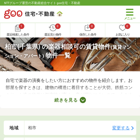
NTTグループ運営の不動産総合サイト goo住宅・不動産
1
0
0
0
最近検索した条件
最近見た物件
保存した条件
お気に入り
柏市(千葉県) の楽器相談可の賃貸物件
(賃貸マン
物件一覧
ション・アパート)
自宅で楽器の演奏をしたい方におすすめの物件を紹介します。お
部屋を探すときは、建物の構造に着目することが大切。鉄筋コン
クリート造の物件は気密性が高く、音が漏れにくいので、小さめ
続きを見る
の音で演奏すればトラブルになりにくいでしょう。物件によって
演奏していい楽器のルールも異なるため、大家さんに確認してお
くことがおすすめです。
地域
変更する
柏市