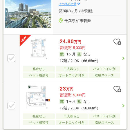
その他の交通
築8年8ヶ月 / 36階建
千葉県柏市若柴
24.80
万円
管理費15,000円
1ヶ月
なし
2
17階 / 2LDK（66.65m
）
礼金なし
二人暮らし
バス・トイレ別
ペット相談可
オートロック付き
収納スペース
23
万円
管理費15,000円
1ヶ月
なし
2
17階 / 2LDK（58.86m
）
礼金なし
二人暮らし
バス・トイレ別
ペット相談可
オートロック付き
収納スペース