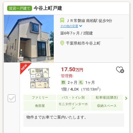
今谷上町戸建
賃貸一戸建て
ＪＲ常磐線 南柏駅 徒歩9分
その他の交通
築6年7ヶ月 / 2階建
千葉県柏市今谷上町
17.50
万円
管理費-
2ヶ月
1ヶ月
2
1階 / 4LDK（110.13m
）
ファミリー
バス・トイレ別
駐車場(近隣含)
モニタ付インターホ
角部屋
収納スペース
ン
物件までお車でご案内いたします。