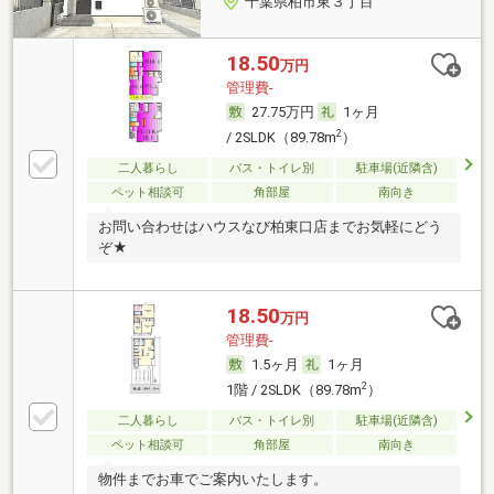
千葉県柏市東３丁目
18.50
万円
管理費-
27.75万円
1ヶ月
2
/ 2SLDK（89.78m
）
二人暮らし
バス・トイレ別
駐車場(近隣含)
ペット相談可
角部屋
南向き
お問い合わせはハウスなび柏東口店までお気軽にどう
ぞ★
18.50
万円
管理費-
1.5ヶ月
1ヶ月
2
1階 / 2SLDK（89.78m
）
二人暮らし
バス・トイレ別
駐車場(近隣含)
ペット相談可
角部屋
南向き
物件までお車でご案内いたします。