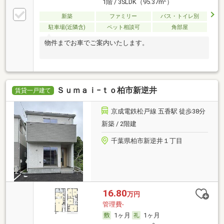
2
1階 / 3SLDK（95.37m
）
新築
ファミリー
バス・トイレ別
駐車場(近隣含)
ペット相談可
角部屋
物件までお車でご案内いたします。
Ｓｕｍａｉ−ｔｏ柏市新逆井
賃貸一戸建て
京成電鉄松戸線 五香駅 徒歩38分
新築 / 2階建
千葉県柏市新逆井１丁目
16.80
万円
管理費-
1ヶ月
1ヶ月