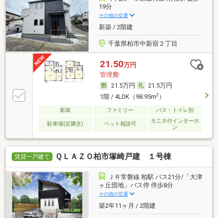
19分
その他の交通
新築 / 2階建
千葉県柏市中新宿２丁目
21.50
万円
管理費-
21.5万円
21.5万円
2
1階 / 4LDK（98.95m
）
新築
ファミリー
バス・トイレ別
モニタ付インターホ
駐車場(近隣含)
ペット相談可
ン
ＱＬＡＺＯ柏市塚崎戸建 １号棟
賃貸一戸建て
ＪＲ常磐線 柏駅 バス21分/「大津
ヶ丘団地」バス停 停歩8分
その他の交通
築2年11ヶ月 / 2階建