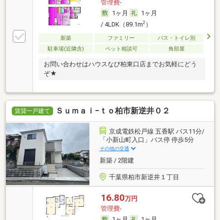
管理費-
1ヶ月
1ヶ月
2
/ 4LDK（89.1m
）
新築
ファミリー
バス・トイレ別
駐車場(近隣含)
ペット相談可
角部屋
お問い合わせはハウスなび柏東口店までお気軽にどう
ぞ★
Ｓｕｍａｉ−ｔｏ柏市新逆井０２
賃貸一戸建て
京成電鉄松戸線 五香駅 バス11分/
「小新山町入口」バス停 停歩5分
その他の交通
新築 / 2階建
千葉県柏市新逆井１丁目
16.80
万円
管理費-
1ヶ月
1ヶ月