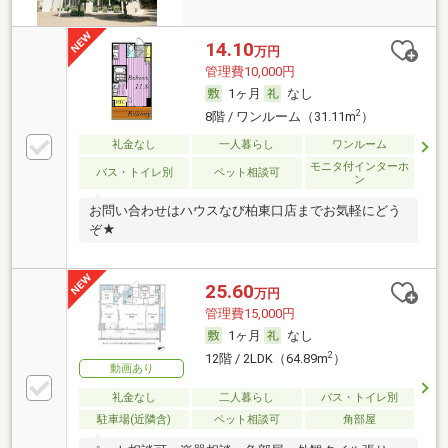
14.10
万円
管理費10,000円
1ヶ月
なし
2
8階 / ワンルーム（31.11m
）
礼金なし
一人暮らし
ワンルーム
モニタ付インターホ
バス・トイレ別
ペット相談可
ン
お問い合わせはハウスなび柏東口店までお気軽にどう
ぞ★
25.60
万円
管理費15,000円
1ヶ月
なし
2
12階 / 2LDK（64.89m
）
動画あり
礼金なし
二人暮らし
バス・トイレ別
駐車場(近隣含)
ペット相談可
角部屋