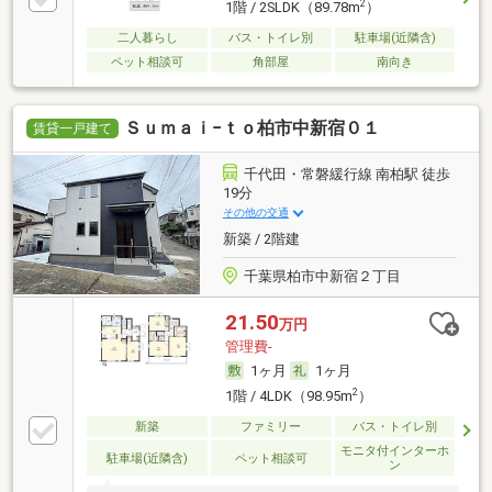
2
1階 / 2SLDK（89.78m
）
二人暮らし
バス・トイレ別
駐車場(近隣含)
ペット相談可
角部屋
南向き
Ｓｕｍａｉ−ｔｏ柏市中新宿０１
賃貸一戸建て
千代田・常磐緩行線 南柏駅 徒歩
19分
その他の交通
新築 / 2階建
千葉県柏市中新宿２丁目
21.50
万円
管理費-
1ヶ月
1ヶ月
2
1階 / 4LDK（98.95m
）
新築
ファミリー
バス・トイレ別
モニタ付インターホ
駐車場(近隣含)
ペット相談可
ン