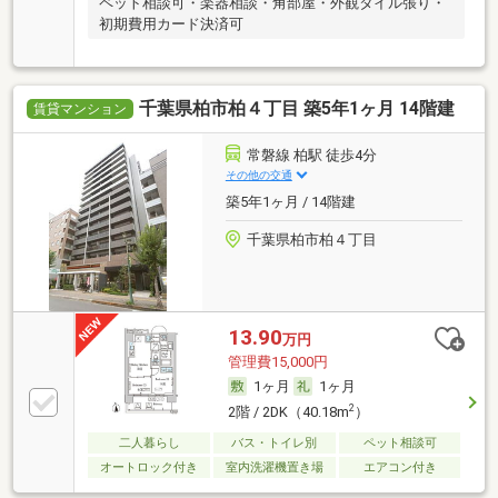
ペット相談可・楽器相談・角部屋・外観タイル張り・
初期費用カード決済可
千葉県柏市柏４丁目 築5年1ヶ月 14階建
賃貸マンション
常磐線 柏駅 徒歩4分
その他の交通
築5年1ヶ月 / 14階建
千葉県柏市柏４丁目
13.90
万円
管理費15,000円
1ヶ月
1ヶ月
2
2階 / 2DK（40.18m
）
二人暮らし
バス・トイレ別
ペット相談可
オートロック付き
室内洗濯機置き場
エアコン付き