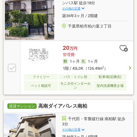
ンパス駅 徒歩18分
その他の交通
築36年3ヶ月 / 2階建
千葉県柏市柏の葉２丁目
20
万円
管理費-
1ヶ月
1ヶ月
2
1階 / 4SLDK（126.49m
）
ファミリー
バス・トイレ別
駐車場(近隣含)
モニタ付インターホ
ペット相談可
室内洗濯機置き場
ン
高南ダイアパレス南柏
賃貸マンション
千代田・常磐緩行線 南柏駅 徒歩
3分
その他の交通
築46年3ヶ月 / 5階建