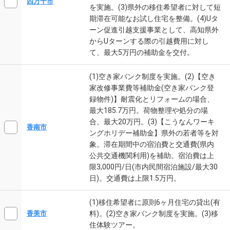
四万十市
を実施。(3)県外の移住希望者に対して短
期滞在可能なお試し住宅を整備。(4)Uタ
ーン促進引越支援事業として、高知県外
からUターンする際の引越費用に対し
て、最大5万円の補助金を交付。
(1)空き家バンク制度を実施。(2)【空き
家改修事業費等補助金(空き家バンク登
録物件)】耐震化とリフォームの場合、
最大185.7万円。荷物整理や処分の場
合、最大20万円。(3)【こうなんワーキ
香南市
ングホリデー補助金】県外の若者等を対
象。滞在期間中の宿泊費と交通費(県内
公共交通機関利用)を補助。宿泊費は上
限3,000円/日(市内民間宿泊施設/最大30
日)。交通費は上限1.5万円。
(1)移住希望者に原則6ヶ月住宅の貸出(有
料)。(2)空き家バンク制度を実施。(3)移
香美市
住体験ツアー。