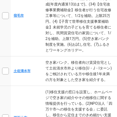
成(年度内通算13泊まで)。(34)【住宅改
修事業費補助金】移住者が行う住宅改修
工事等について、1/2を補助。上限25万
宿毛市
円。(4)【子育て世帯移住支援事業補助
金】未就学児の子どもを育てる移住者に
対し、民間賃貸住宅の家賃について、1/
2を補助。上限1万円。(5)空き家バンク
制度を実施。(6)お試し住宅。(7)ふるさ
とワーキングホリデー。
空き家バンク。移住者向け賃貸住宅とし
て土佐清水市外より移住(U・J・Iターン)
土佐清水市
をご検討されている方や移住後1年未満
の方を対象とした空き家を紹介する。
(1)移住支援の窓口を設置し、ホームペー
ジで空き家の紹介やその他移住に関する
情報提供を行っている。(2)NPO法人「四
万十市への移住を支援する会」に委託
し、移住から定住までのきめ細かい支援