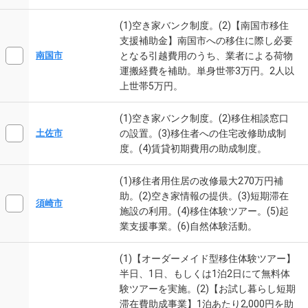
(1)空き家バンク制度。(2)【南国市移住
支援補助金】南国市への移住に際し必要
となる引越費用のうち、業者による荷物
南国市
運搬経費を補助。単身世帯3万円。2人以
上世帯5万円。
(1)空き家バンク制度。(2)移住相談窓口
の設置。(3)移住者への住宅改修助成制
土佐市
度。(4)賃貸初期費用の助成制度。
(1)移住者用住居の改修最大270万円補
助。(2)空き家情報の提供。(3)短期滞在
須崎市
施設の利用。(4)移住体験ツアー。(5)起
業支援事業。(6)自然体験活動。
(1)【オーダーメイド型移住体験ツアー】
半日、1日、もしくは1泊2日にて無料体
験ツアーを実施。(2)【お試し暮らし短期
滞在費助成事業】1泊あたり2,000円を助