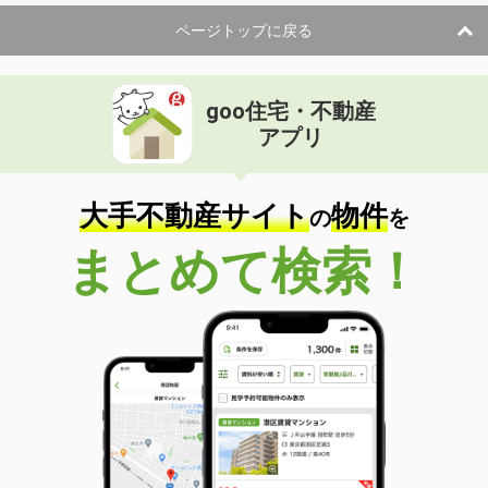
ページトップに戻る
goo住宅・不動産
アプリ
大手不動産サイト
物件
の
を
まとめて検索！