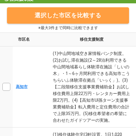
選択した市区を比較する
※最大3件まで同時に比較できます
市区名
移住支援制度
(1)中山間地域空き家情報バンク制度。
(2)お試し滞在施設(2～28泊利用できる
中山間地域暮らし体験滞在施設「しいの
木」・1～6ヶ月間利用できる高知市こう
ちらいふ体験滞在拠点「いっく」)。(3)
【二段階移住支援事業費補助金】お試し
高知市
移住費用上限22万円・レンタカー費用上
限2万円。(4)【高知市UI孫ターン支援事
業費補助金】転入費用と定住費用の合計
で上限35万円。(5)移住希望者の希望に
合わせたガイドツアーの実施。
(1)移住体験住宅(3軒設置。1日1,020