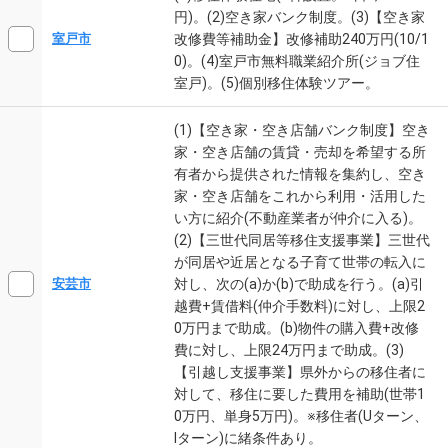
円)。(2)空き家バンク制度。(3)【空き家
改修費等補助金】改修補助240万円(10/1
室戸市
0)。(4)室戸市無料職業紹介所(ジョブ住
室戸)。(5)個別移住体験ツアー。
(1)【空き家・空き店舗バンク制度】空き
家・空き店舗の賃貸・売却を希望する所
有者から提供された情報を集約し、空き
家・空き店舗をこれから利用・活用した
い方に紹介(不動産業者が仲介に入る)。
(2)【三世代同居等移住支援事業】三世代
が同居や近居となる子育て世帯の転入に
対し、次の(a)か(b)で助成を行う。(a)引
安芸市
越費+賃借料(仲介手数料)に対し、上限2
0万円まで助成。(b)物件の購入費+改修
費に対し、上限24万円まで助成。(3)
【引越し支援事業】県外からの移住者に
対して、移住に要した費用を補助(世帯1
0万円、単身5万円)。※移住者(Uターン、
Iターン)に緒条件あり。