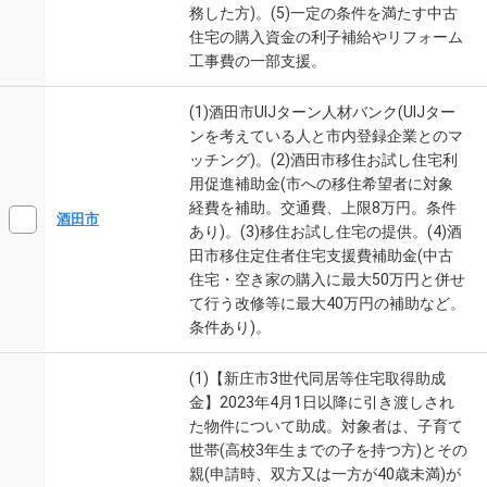
務した方)。(5)一定の条件を満たす中古
住宅の購入資金の利子補給やリフォーム
工事費の一部支援。
(1)酒田市UIJターン人材バンク(UIJター
ンを考えている人と市内登録企業とのマ
ッチング)。(2)酒田市移住お試し住宅利
用促進補助金(市への移住希望者に対象
経費を補助。交通費、上限8万円。条件
酒田市
あり)。(3)移住お試し住宅の提供。(4)酒
田市移住定住者住宅支援費補助金(中古
住宅・空き家の購入に最大50万円と併せ
て行う改修等に最大40万円の補助など。
条件あり)。
(1)【新庄市3世代同居等住宅取得助成
金】2023年4月1日以降に引き渡しされ
た物件について助成。対象者は、子育て
世帯(高校3年生までの子を持つ方)とその
親(申請時、双方又は一方が40歳未満)が