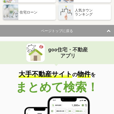
人気タウン
住宅ローン
ランキング
ページトップに戻る
goo住宅・不動産
アプリ
大手不動産サイト
物件
の
を
まとめて検索！