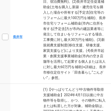
日、宿泊費無料)。(2)長井市定住促進補
助金(土地を購入し新築・建売住宅を購
入した場合や所有する[予定含]住宅等の
リフォームに最大100万円を補助)、長井
市住宅リフォーム補助金(市内に住所を
有する[予定含]方が市内の建設業者等に
発注して住まいをリフォームする場合、
長井市
工事費に対し最大30万円を補助)。(3)新
規就農支援制度(移住支援、研修支援、
家賃支援など)により支援。(4)長井市起
業・創業支援事業補助金(市内の空き店
舗等を活用して起業する個人または法人
に対し最大60万円を補助)※詳細は、長井
市移住定住サイト「田舎暮らし“ごんざ
い”」参照。
(1)【やっぱりてんどう!中古物件等取得
支援補助金】2024年4月1日以後に中古
物件等を取得し、かつ、その物件に転入
または転居した方が対象。補助金額は、