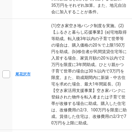
35万円をそれぞれ加算。また、地元自治
会に加入することが条件。
(1)空き家空き地バンク制度を実施。(2)
【ふるさと暮らし応援事業】(a)宅地取得
等助成。転入後3年以内の子育て世帯等
の場合は、購入価格の20％で上限150万
円を助成。(b)移住者が民間賃貸住宅等に
入居する場合、家賃月額の20％以内で2
万円を限度に3年間助成。ひとり親かつ
子育て世帯の場合は30％以内で3万円を
尾花沢市
限度。また、助成期間内に新築・中古住
宅を求めた場合、最大1年間延長。(3)
【空き家活用支援事業】空き家バンクに
登録された物件を転入者または子育て世
帯が改修する場合に助成。購入した住宅
は、改修費用の2/3、100万円を限度に助
成。賃借した住宅は、改修費用の2/3で7
0万円を上限に助成。