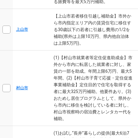
る旅費等を最大5万円補助。
【上山市若者移住引越し補助金】市外か
ら市内指定エリア内の賃貸住宅に移住す
る30歳以下の若者に引越し費用の1/2を
上山市
補助(県外は上限10万円、県内他自治体
は上限5万円)。
(1)【村山市就業者等定住促進助成金】市
外から市内に転居した就業者に対し、家
賃の一部を助成。年間上限6万円、最大5
年間。(2)【村山市子育て応援・定住促進
事業補助金】定住目的で住宅を取得する
村山市
者に最大325万円補助。他要件あり。(3)
おためし居住プログラムとして、県外か
ら市内に移住を検討している者に対し、
村山市視察時の宿泊費とレンタカー代を
補助。
(1)お試し“長井”暮らしの提供(最大6泊7