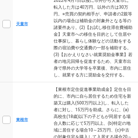
2022年4月1日以後に市外から天童市に
転入した方は40万円、以外の方は30万
円。※売買の契約相手が、申請者の2親等
以内の場合は補助金の対象外となる等の
天童市
諸要件あり。(2)【お試し移住滞在費補助
金】天童市への移住を目的として住居や
仕事探し、暮らし体験などの活動をする
際の宿泊費や交通費の一部を補助する。
(3)【おかえりなさい就業奨励金事業】若
者の地元回帰を促進するため、天童市出
身で県外の大学等を卒業後、市内に居住
し、就業する方に奨励金を交付する。
【東根市定住促進事業助成金】定住を目
的に、市内に自ら居住するため住宅を新
築又は購入(500万円以上)し、転入した
者に対し、15万円を助成。さらに、(a)
高校生(18歳)以下の子どもが同居する場
東根市
合人数に応じて5万円以上、(b)特定の地
域に居住する場合10～25万円、(c)中古
の対象住宅を購入して入居する場合20～