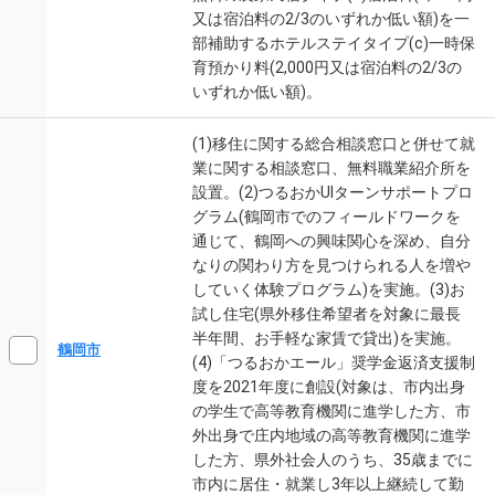
又は宿泊料の2/3のいずれか低い額)を一
部補助するホテルステイタイプ(c)一時保
育預かり料(2,000円又は宿泊料の2/3の
いずれか低い額)。
(1)移住に関する総合相談窓口と併せて就
業に関する相談窓口、無料職業紹介所を
設置。(2)つるおかUIターンサポートプロ
グラム(鶴岡市でのフィールドワークを
通じて、鶴岡への興味関心を深め、自分
なりの関わり方を見つけられる人を増や
していく体験プログラム)を実施。(3)お
試し住宅(県外移住希望者を対象に最長
半年間、お手軽な家賃で貸出)を実施。
鶴岡市
(4)「つるおかエール」奨学金返済支援制
度を2021年度に創設(対象は、市内出身
の学生で高等教育機関に進学した方、市
外出身で庄内地域の高等教育機関に進学
した方、県外社会人のうち、35歳までに
市内に居住・就業し3年以上継続して勤