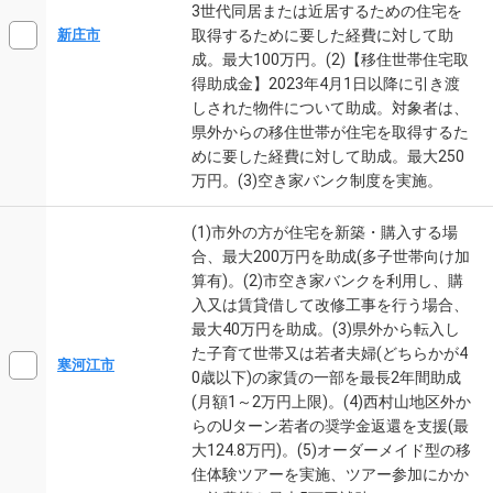
3世代同居または近居するための住宅を
取得するために要した経費に対して助
新庄市
成。最大100万円。(2)【移住世帯住宅取
得助成金】2023年4月1日以降に引き渡
しされた物件について助成。対象者は、
県外からの移住世帯が住宅を取得するた
めに要した経費に対して助成。最大250
万円。(3)空き家バンク制度を実施。
(1)市外の方が住宅を新築・購入する場
合、最大200万円を助成(多子世帯向け加
算有)。(2)市空き家バンクを利用し、購
入又は賃貸借して改修工事を行う場合、
最大40万円を助成。(3)県外から転入し
た子育て世帯又は若者夫婦(どちらかが4
寒河江市
0歳以下)の家賃の一部を最長2年間助成
(月額1～2万円上限)。(4)西村山地区外か
らのUターン若者の奨学金返還を支援(最
大124.8万円)。(5)オーダーメイド型の移
住体験ツアーを実施、ツアー参加にかか