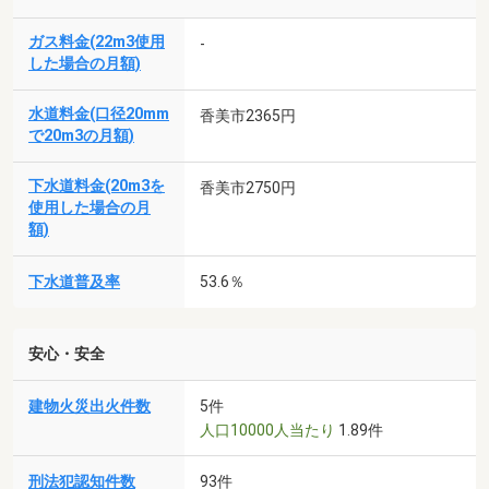
ガス料金(22m3使用
-
した場合の月額)
水道料金(口径20mm
香美市2365円
で20m3の月額)
下水道料金(20m3を
香美市2750円
使用した場合の月
額)
下水道普及率
53.6％
安心・安全
建物火災出火件数
5件
人口10000人当たり
1.89件
刑法犯認知件数
93件