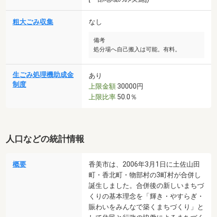
粗大ごみ収集
なし
備考
処分場へ自己搬入は可能。有料。
生ごみ処理機助成金
あり
制度
上限金額
30000円
上限比率
50.0％
人口などの統計情報
概要
香美市は、2006年3月1日に土佐山田
町・香北町・物部村の3町村が合併し
誕生しました。合併後の新しいまちづ
くりの基本理念を「輝き・やすらぎ・
賑わいをみんなで築くまちづくり」と