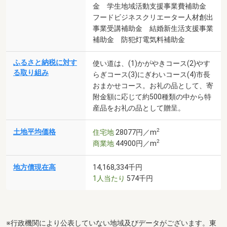
金 学生地域活動支援事業費補助金
フードビジネスクリエーター人材創出
事業受講補助金 結婚新生活支援事業
補助金 防犯灯電気料補助金
ふるさと納税に対す
使い道は、(1)かがやきコース(2)やす
る取り組み
らぎコース(3)にぎわいコース(4)市長
おまかせコース。お礼の品として、寄
附金額に応じて約500種類の中から特
産品をお礼の品として贈呈。
2
土地平均価格
住宅地
28077円／m
2
商業地
44900円／m
地方債現在高
14,168,334千円
1人当たり
574千円
※行政機関により公表していない地域及びデータがございます。東