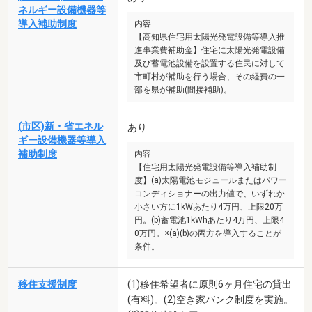
ネルギー設備機器等
導入補助制度
内容
【高知県住宅用太陽光発電設備等導入推
進事業費補助金】住宅に太陽光発電設備
及び蓄電池設備を設置する住民に対して
市町村が補助を行う場合、その経費の一
部を県が補助(間接補助)。
(市区)新・省エネル
あり
ギー設備機器等導入
補助制度
内容
【住宅用太陽光発電設備等導入補助制
度】(a)太陽電池モジュールまたはパワー
コンディショナーの出力値で、いずれか
小さい方に1kWあたり4万円、上限20万
円。(b)蓄電池1kWhあたり4万円、上限4
0万円。※(a)(b)の両方を導入することが
条件。
移住支援制度
(1)移住希望者に原則6ヶ月住宅の貸出
(有料)。(2)空き家バンク制度を実施。