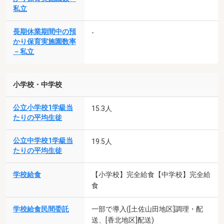
私立
長期休業期間中の預
-
かり保育実施園数率
－私立
小学校・中学校
公立小学校1学級当
15.3人
たりの平均生徒
公立中学校1学級当
19.5人
たりの平均生徒
学校給食
【小学校】完全給食【中学校】完全給
食
学校給食民間委託
一部で導入([土佐山田地区]調理・配
送、[香北地区]配送)