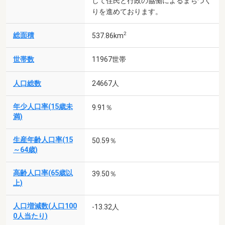
して住民と行政の協働によるまちづく
りを進めております。
2
総面積
537.86km
世帯数
11967世帯
人口総数
24667人
年少人口率(15歳未
9.91％
満)
生産年齢人口率(15
50.59％
～64歳)
高齢人口率(65歳以
39.50％
上)
人口増減数(人口100
-13.32人
0人当たり)