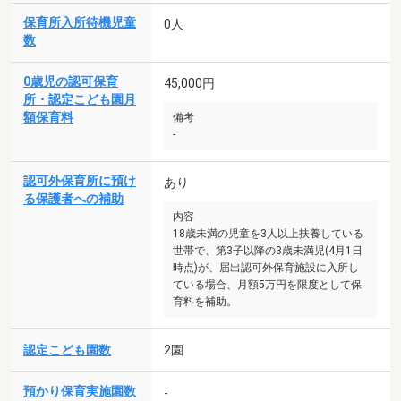
保育所入所待機児童
0人
数
0歳児の認可保育
45,000円
所・認定こども園月
額保育料
備考
-
認可外保育所に預け
あり
る保護者への補助
内容
18歳未満の児童を3人以上扶養している
世帯で、第3子以降の3歳未満児(4月1日
時点)が、届出認可外保育施設に入所し
ている場合、月額5万円を限度として保
育料を補助。
認定こども園数
2園
預かり保育実施園数
-