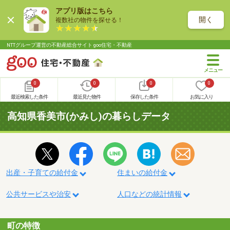
アプリ版はこちら
開く
複数社の物件を探せる！
NTTグループ運営の不動産総合サイト goo住宅・不動産
0
0
0
0
最近検索した条件
最近見た物件
保存した条件
お気に入り
高知県香美市(かみし)の暮らしデータ
出産・子育ての給付金
住まいの給付金
公共サービスや治安
人口などの統計情報
町の特徴