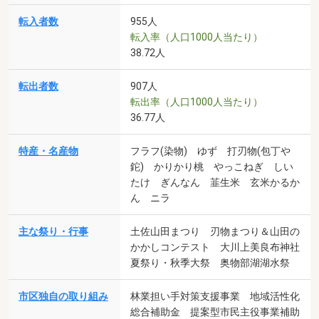
転入者数
955人
転入率（人口1000人当たり）
38.72人
転出者数
907人
転出率（人口1000人当たり）
36.77人
特産・名産物
フラフ(染物) ゆず 打刃物(包丁や
鉈) かりかり桃 やっこねぎ しい
たけ ぎんなん 韮生米 玄米かるか
ん ニラ
主な祭り・行事
土佐山田まつり 刃物まつり＆山田の
かかしコンテスト 大川上美良布神社
夏祭り・秋季大祭 奥物部湖湖水祭
市区独自の取り組み
林業担い手対策支援事業 地域活性化
総合補助金 提案型市民主役事業補助