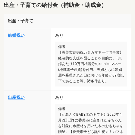
出産・子育ての給付金（補助金・助成金）
出産・子育て
結婚祝い
あり
備考
【香美市結婚祝カミカマネー付与事業】
経済的な支援を図ることを目的に、1夫
婦あたり10万円相当分のkamicaマネー
(地域電子通貨)を付与。夫婦ともに婚姻
届を受理された日における年齢が39歳以
下であること等、諸条件あり。
出産祝い
あり
備考
【かみんぐBABY木のギフト】2020年4
月2日以降に香美市に産まれた赤ちゃん
を対象に市産材を用いた木のおもちゃを
贈呈。【香美市子ども誕生祝カミカマネ