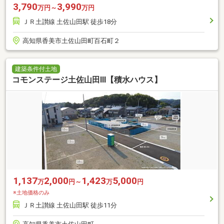
3,790
3,990
万円～
万円
ＪＲ土讃線 土佐山田駅 徒歩18分
高知県香美市土佐山田町百石町２
建築条件付土地
コモンステージ土佐山田Ⅲ【積水ハウス】
1,137
2,000
1,423
5,000
万
円～
万
円
※土地価格のみ
ＪＲ土讃線 土佐山田駅 徒歩11分