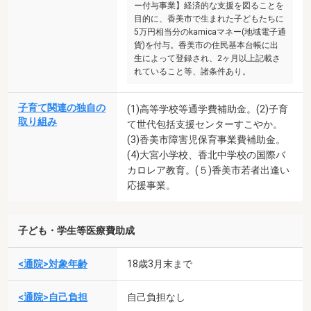
ー付与事業】経済的な支援を図ることを
目的に、香美市で生まれた子どもたちに
5万円相当分のkamicaマネー(地域電子通
貨)を付与。香美市の住民基本台帳に出
生によって登録され、2ヶ月以上記載さ
れていること等、諸条件あり。
子育て関連の独自の
(1)高等学校等通学費補助金。(2)子育
取り組み
て世代包括支援センターすこやか。
(3)香美市障害児保育事業費補助金。
(4)大宮小学校、香北中学校の国際バ
カロレア教育。(５)香美市若者出逢い
応援事業。
子ども・学生等医療費助成
<通院>対象年齢
18歳3月末まで
<通院>自己負担
自己負担なし