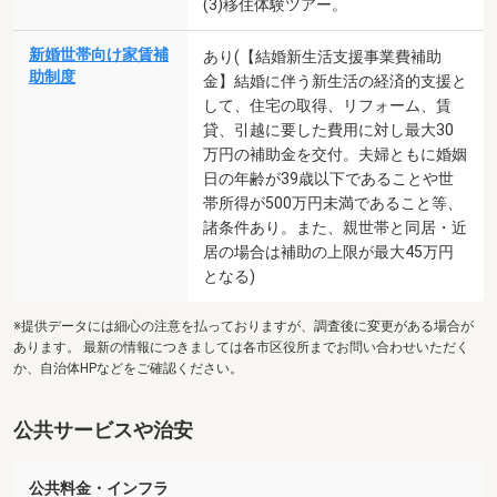
(3)移住体験ツアー。
新婚世帯向け家賃補
あり(【結婚新生活支援事業費補助
助制度
金】結婚に伴う新生活の経済的支援と
して、住宅の取得、リフォーム、賃
貸、引越に要した費用に対し最大30
万円の補助金を交付。夫婦ともに婚姻
日の年齢が39歳以下であることや世
帯所得が500万円未満であること等、
諸条件あり。また、親世帯と同居・近
居の場合は補助の上限が最大45万円
となる)
※提供データには細心の注意を払っておりますが、調査後に変更がある場合が
あります。 最新の情報につきましては各市区役所までお問い合わせいただく
か、自治体HPなどをご確認ください。
公共サービスや治安
公共料金・インフラ