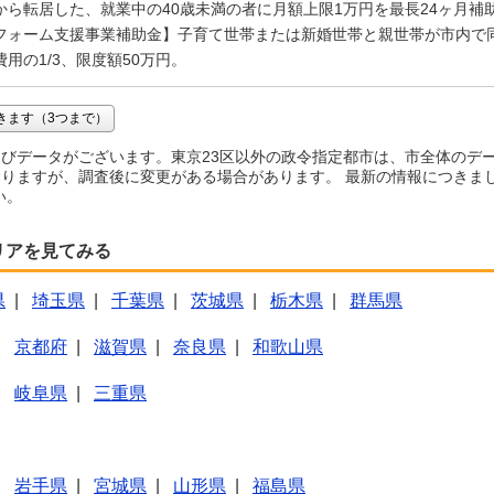
から転居した、就業中の40歳未満の者に月額上限1万円を最長24ヶ月補助
フォーム支援事業補助金】子育て世帯または新婚世帯と親世帯が市内で
用の1/3、限度額50万円。
きます（3つまで）
びデータがございます。東京23区以外の政令指定都市は、市全体のデ
りますが、調査後に変更がある場合があります。 最新の情報につきま
い。
リアを見てみる
県
|
埼玉県
|
千葉県
|
茨城県
|
栃木県
|
群馬県
|
京都府
|
滋賀県
|
奈良県
|
和歌山県
|
岐阜県
|
三重県
|
岩手県
|
宮城県
|
山形県
|
福島県