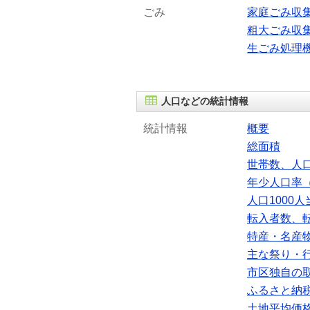
ごみ
家庭ごみ収
粗大ごみ収
生ごみ処理
人口などの統計情報
統計情報
概要
総面積
世帯数、人
年少人口率（
人口1000
転入者数、
特産・名産
主な祭り・
市区独自の
ふるさと納
土地平均価