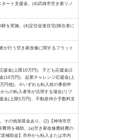
スタート支援金。(4)武雄市空き家リノ
体験を実施。(4)定住促進住宅(移住者に
た者が行う空き家改修に関するフラット
応援金(上限10万円)、子ども応援金(2
金(10万円)、起業チャレンジ応援金(上
10万円他)。※いずれも転入前の事前申
外からの転入者等が活用する場合)リフ
支援金(上限5万円)、不動産仲介手数料支
。その他加算金あり。(2)【神埼市空
費用を補助。(a)空き家改修費経費の
応援家賃補助金】市外から転入または市内