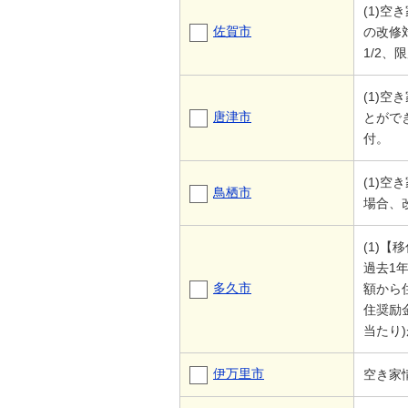
(1)
佐賀市
の改修
1/2、
(1)
唐津市
とがで
付。
(1)
鳥栖市
場合、改
(1)
過去1
多久市
額から
住奨励
当たり
伊万里市
空き家