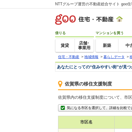
NTTグループ運営の不動産総合サイト goo
借りる
マンションを買う
店舗･
賃貸
新築
中
事業用
住宅・不動産
>
地域情報
>
暮らしデータ
>
あなたにとっての“住みやすい街”が見
佐賀県の移住支援制度
佐賀県内の移住支援制度について、市
気になる市区を選択して、詳細を比較で
市区名