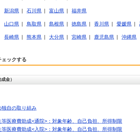
|
新潟県
|
石川県
|
富山県
|
福井県
|
山口県
|
鳥取県
|
島根県
|
徳島県
|
香川県
|
愛媛県
|
|
長崎県
|
熊本県
|
大分県
|
宮崎県
|
鹿児島県
|
沖縄県
チェックする
助成金）
の独自の取り組み
生等医療費助成<通院>：対象年齢、自己負担、所得制限
生等医療費助成<入院>：対象年齢、自己負担、所得制限