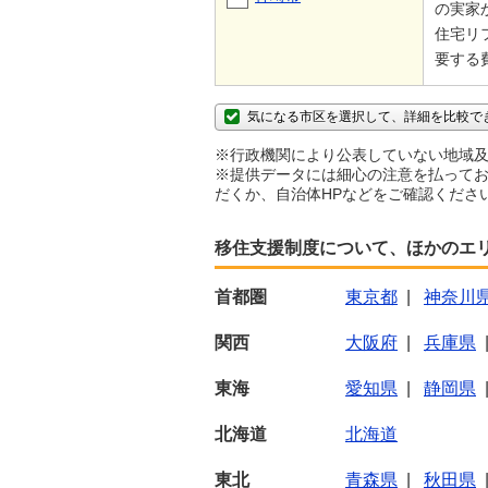
の実家
住宅リ
要する費
気になる市区を選択して、詳細を比較で
※行政機関により公表していない地域及
※提供データには細心の注意を払ってお
だくか、自治体HPなどをご確認くださ
移住支援制度について、ほかのエ
首都圏
東京都
|
神奈川
関西
大阪府
|
兵庫県
東海
愛知県
|
静岡県
北海道
北海道
東北
青森県
|
秋田県