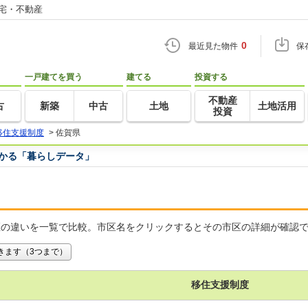
住宅・不動産
0
最近見た物件
保
一戸建てを買う
建てる
投資する
不動産
古
新築
中古
土地
土地活用
投資
移住支援制度
>
佐賀県
つかる「暮らしデータ」
区の違いを一覧で比較。市区名をクリックするとその市区の詳細が確認
きます（3つまで）
移住支援制度