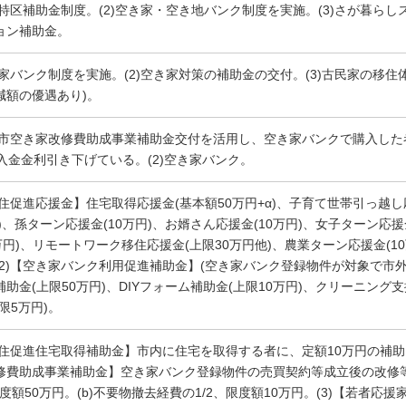
定住特区補助金制度。(2)空き家・空き地バンク制度を実施。(3)さが暮らし
ョン補助金。
き家バンク制度を実施。(2)空き家対策の補助金の交付。(3)古民家の移住
減額の優遇あり)。
小城市空き家改修費助成事業補助金交付を活用し、空き家バンクで購入し
借入金金利引き下げている。(2)空き家バンク。
移住促進応援金】住宅取得応援金(基本額50万円+α)、子育て世帯引っ越し
)、孫ターン応援金(10万円)、お婿さん応援金(10万円)、女子ターン応援
0万円)、リモートワーク移住応援金(上限30万円他)、農業ターン応援金(
(2)【空き家バンク利用促進補助金】(空き家バンク登録物件が対象で市
補助金(上限50万円)、DIYフォーム補助金(上限10万円)、クリーニング
限5万円)。
【定住促進住宅取得補助金】市内に住宅を取得する者に、定額10万円の補助
修費助成事業補助金】空き家バンク登録物件の売買契約等成立後の改修等
限度額50万円。(b)不要物撤去経費の1/2、限度額10万円。(3)【若者