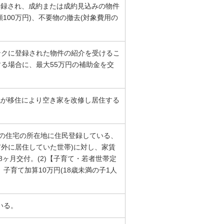
に登録され、成約または成約見込みの物件
100万円)、不要物の撤去(対象費用の
ンクに登録された物件の紹介を受けるこ
する場合に、最大55万円の補助金を交
世代が移住により空き家を改修し居住する
その住宅の所在地に住民登録している、
市外に居住していた世帯)に対し、家賃
8ヶ月交付。(2)【子育て・若者世帯定
子育て加算10万円(18歳未満の子1人
いる。