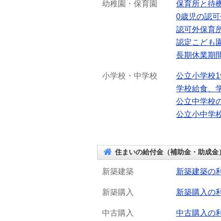
幼稚園・保育園
保育所と待
0歳児の認
認可外保育
認定こども
長期休業期
小学校・中学校
公立小学校
学校給食、
公立中学校
公立小中学
住まいの給付金（補助金・助成金
新築建築
新築建築の
新築購入
新築購入の
中古購入
中古購入の