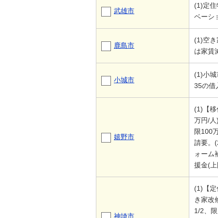
(1)
武雄市
ベーシ
(1)空
鹿島市
は家賃
(1)
小城市
35の
(1)【
万円/人
限10
嬉野市
請要。
ォーム
援金(上
(1)
き家改
1/2、
神埼市