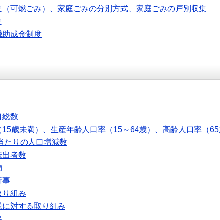
集（可燃ごみ）、家庭ごみの分別方式、家庭ごみの戸別収集
集
機助成金制度
口総数
15歳未満）、生産年齢人口率（15～64歳）、高齢人口率（6
人当たりの人口増減数
転出者数
物
行事
取り組み
税に対する取り組み
格