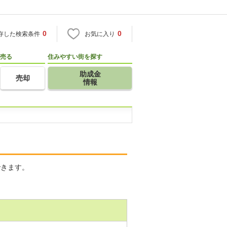
0
0
存した検索条件
お気に入り
売る
住みやすい街を探す
助成金
売却
情報
できます。