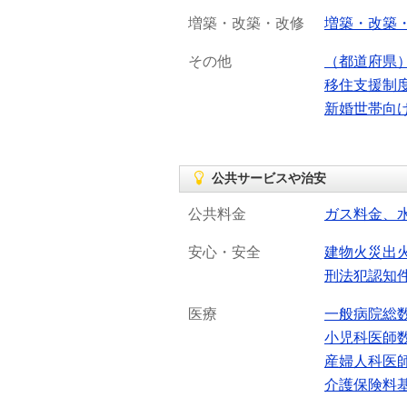
増築・改築・改修
増築・改築
その他
（都道府県
移住支援制
新婚世帯向
公共サービスや治安
公共料金
ガス料金、
安心・安全
建物火災出
刑法犯認知
医療
一般病院総
小児科医師
産婦人科医
介護保険料