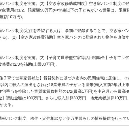
空き家バンク制度を実施。(2)【空き家改修助成制度】空き家バンク制度
対象費用の1/2、限度額50万円(中学生以下の子どもがいる世帯は、限度額
限度額10万円)。
空き家バンク制度(定住を希望する人は、事前に登録することで、空き家バ
きる)。(2)【空き家改修費補助】空き家バンクに登録された物件を改修
空き家バンク制度を実施。(2)【子育て世帯型空家等活用補助金】子育て
修費の2/3を補助(上限80万円)。
【移住子育て世帯家賃補助】賃貸契約に基づき市内の民間住宅に居住し、
年以内に転入の届出をされた18歳未満の子がいる世帯(転入直前2年以上
住宅手当を控除した実質家賃負担額の1/2(最高1万円)を申込月から最高4
金】奨励金額は100万円。さらに転入加算30万円、地元業者加算10万円、
)がある。
情報バンク制度、移住・定住相談など伊万里暮らしの情報提供を行って