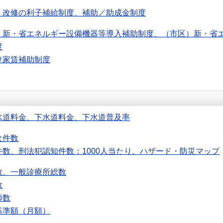
・改修の利子補給制度、補助／助成金制度
）新・省エネルギー設備機器等導入補助制度、（市区）新・省
度
け家賃補助制度
水道料金、下水道料金、下水道普及率
火件数
件数、刑法犯認知件数：1000人当たり、ハザード・防災マップ
数、一般診療所総数
数
師数
基準額（月額）