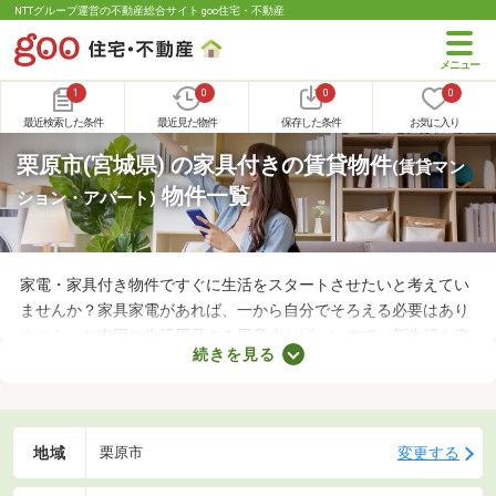
NTTグループ運営の不動産総合サイト goo住宅・不動産
1
0
0
0
最近検索した条件
最近見た物件
保存した条件
お気に入り
栗原市(宮城県) の家具付きの賃貸物件
(賃貸マン
物件一覧
ション・アパート)
家電・家具付き物件ですぐに生活をスタートさせたいと考えてい
ませんか？家具家電があれば、一から自分でそろえる必要はあり
ません。お布団や生活用品のみ用意すればいいので、新生活を楽
続きを見る
に始められます。ここでは、家電・家具付きの物件を紹介しま
す。物件別に家賃や間取り、設備が異なるので、気になる物件を
見つけたら内見予約をしてみましょう。
地域
変更する
栗原市