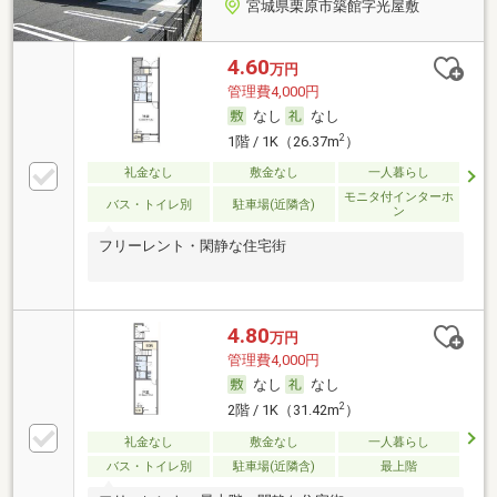
宮城県栗原市築館字光屋敷
4.60
万円
管理費4,000円
なし
なし
2
1階 / 1K（26.37m
）
礼金なし
敷金なし
一人暮らし
モニタ付インターホ
バス・トイレ別
駐車場(近隣含)
ン
フリーレント・閑静な住宅街
4.80
万円
管理費4,000円
なし
なし
2
2階 / 1K（31.42m
）
礼金なし
敷金なし
一人暮らし
バス・トイレ別
駐車場(近隣含)
最上階