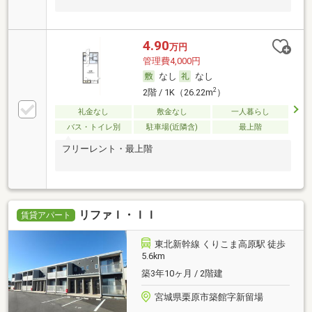
4.90
万円
管理費4,000円
なし
なし
2
2階 / 1K（26.22m
）
礼金なし
敷金なし
一人暮らし
バス・トイレ別
駐車場(近隣含)
最上階
フリーレント・最上階
リファＩ・ＩＩ
賃貸アパート
東北新幹線 くりこま高原駅 徒歩
5.6km
築3年10ヶ月 / 2階建
宮城県栗原市築館字新留場