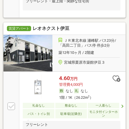
フリーレント・最上階・閑静な住宅街
レオネクスト伊豆
賃貸アパート
ＪＲ東北本線 瀬峰駅 バス23分/
「高田二丁目」バス停 停歩2分
築12年10ヶ月 / 2階建
宮城県栗原市築館伊豆３
4.60
万円
管理費4,000円
なし
なし
2
1階 / 1K（26.22m
）
礼金なし
敷金なし
一人暮らし
モニタ付インターホ
バス・トイレ別
駐車場(近隣含)
ン
フリーレント