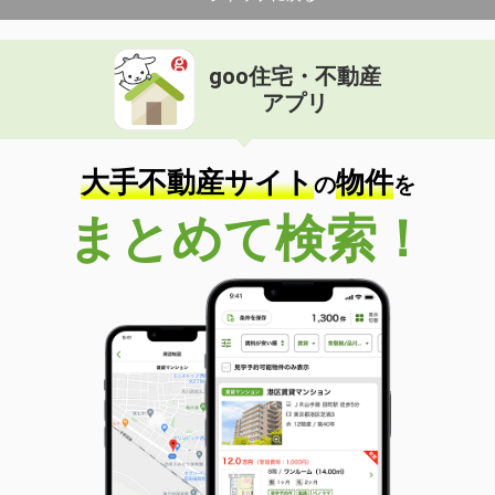
goo住宅・不動産
アプリ
大手不動産サイト
物件
の
を
まとめて検索！