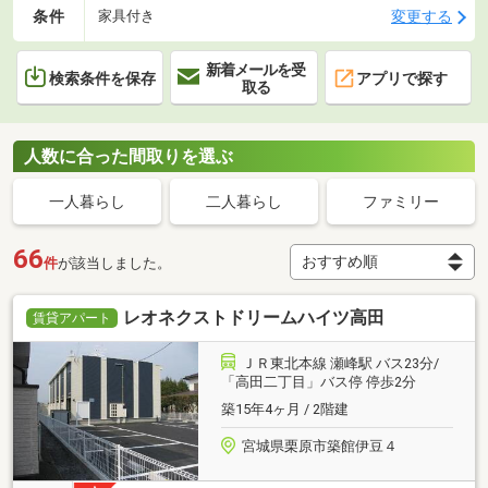
条件
変更する
家具付き
新着メールを受
検索条件を保存
アプリで探す
取る
人数に合った間取りを選ぶ
一人暮らし
二人暮らし
ファミリー
66
件
が該当しました。
レオネクストドリームハイツ高田
賃貸アパート
ＪＲ東北本線 瀬峰駅 バス23分/
「高田二丁目」バス停 停歩2分
築15年4ヶ月 / 2階建
宮城県栗原市築館伊豆４