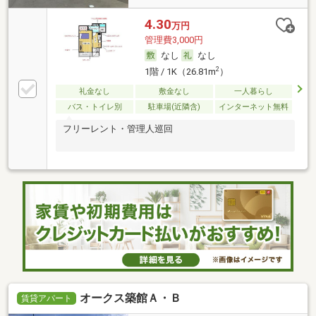
4.30
万円
管理費3,000円
なし
なし
2
1階 / 1K（26.81m
）
礼金なし
敷金なし
一人暮らし
バス・トイレ別
駐車場(近隣含)
インターネット無料
フリーレント・管理人巡回
オークス築館Ａ・Ｂ
賃貸アパート