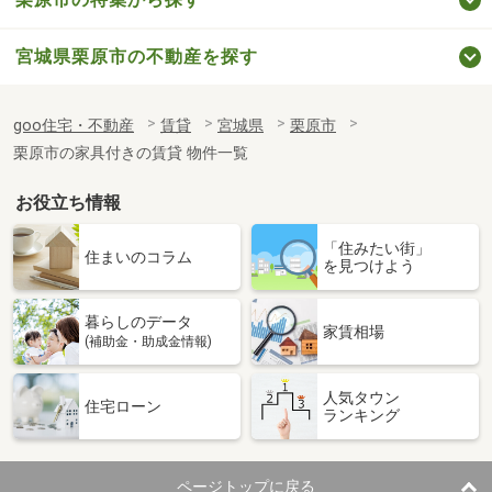
宮城県栗原市の不動産を探す
goo住宅・不動産
賃貸
宮城県
栗原市
栗原市の家具付きの賃貸 物件一覧
お役立ち情報
「住みたい街」
住まいのコラム
を見つけよう
暮らしのデータ
家賃相場
(補助金・助成金情報)
人気タウン
住宅ローン
ランキング
ページトップに戻る