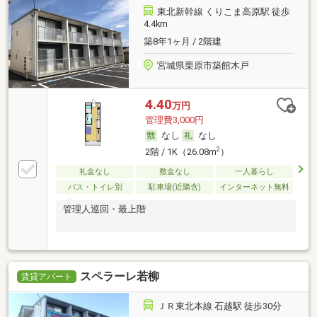
東北新幹線 くりこま高原駅 徒歩
4.4km
築8年1ヶ月 / 2階建
宮城県栗原市築館木戸
4.40
万円
管理費3,000円
なし
なし
2
2階 / 1K（26.08m
）
礼金なし
敷金なし
一人暮らし
バス・トイレ別
駐車場(近隣含)
インターネット無料
管理人巡回・最上階
スペラーレ若柳
賃貸アパート
ＪＲ東北本線 石越駅 徒歩30分