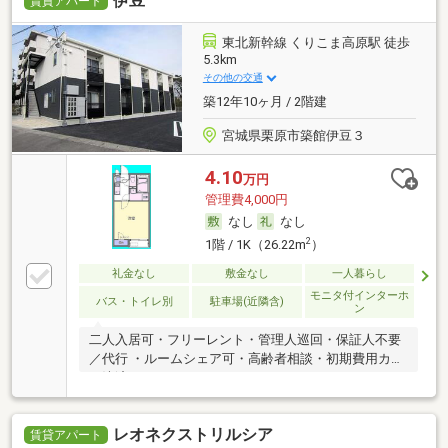
伊豆
賃貸アパート
東北新幹線 くりこま高原駅 徒歩
5.3km
その他の交通
築12年10ヶ月 / 2階建
宮城県栗原市築館伊豆３
4.10
万円
管理費4,000円
なし
なし
2
1階 / 1K（26.22m
）
礼金なし
敷金なし
一人暮らし
モニタ付インターホ
バス・トイレ別
駐車場(近隣含)
ン
二人入居可・フリーレント・管理人巡回・保証人不要
／代行 ・ルームシェア可・高齢者相談・初期費用カー
ド決済可
レオネクストリルシア
賃貸アパート