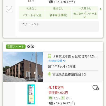
2
1階 / 1K（26.37m
）
礼金なし
敷金なし
一人暮らし
モニタ付インターホ
バス・トイレ別
駐車場(近隣含)
ン
フリーレント
薬師
賃貸アパート
ＪＲ東北本線 石越駅 徒歩14.7km
その他の交通
築11年3ヶ月 / 2階建
宮城県栗原市築館薬師２
4.10
万円
管理費4,000円
なし
なし
2
1階 / 1K（26.37m
）