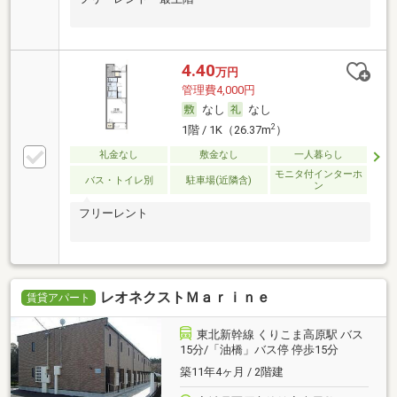
4.40
万円
管理費4,000円
なし
なし
2
1階 / 1K（26.37m
）
礼金なし
敷金なし
一人暮らし
モニタ付インターホ
バス・トイレ別
駐車場(近隣含)
ン
フリーレント
レオネクストＭａｒｉｎｅ
賃貸アパート
東北新幹線 くりこま高原駅 バス
15分/「油橋」バス停 停歩15分
築11年4ヶ月 / 2階建