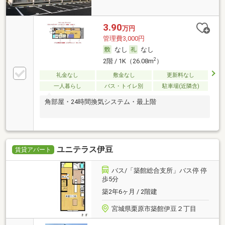
3.90
万円
管理費3,000円
なし
なし
2
2階 / 1K（26.08m
）
礼金なし
敷金なし
更新料なし
一人暮らし
バス・トイレ別
駐車場(近隣含)
角部屋・24時間換気システム・最上階
ユニテラス伊豆
賃貸アパート
バス/「築館総合支所」バス停 停
歩5分
築2年6ヶ月 / 2階建
宮城県栗原市築館伊豆２丁目