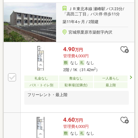
ＪＲ東北本線 瀬峰駅 バス23分/
「高田二丁目」バス停 停歩11分
築11年4ヶ月 / 2階建
宮城県栗原市築館字内沢
4.90
万円
管理費4,000円
なし
なし
2
2階 / 1K（31.42m
）
礼金なし
敷金なし
一人暮らし
バス・トイレ別
駐車場(近隣含)
最上階
フリーレント・最上階
4.60
万円
管理費4,000円
なし
なし