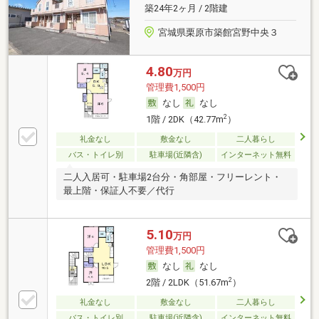
築24年2ヶ月 / 2階建
宮城県栗原市築館宮野中央３
4.80
万円
管理費1,500円
なし
なし
2
1階 / 2DK（42.77m
）
礼金なし
敷金なし
二人暮らし
バス・トイレ別
駐車場(近隣含)
インターネット無料
二人入居可・駐車場2台分・角部屋・フリーレント・
最上階・保証人不要／代行
5.10
万円
管理費1,500円
なし
なし
2
2階 / 2LDK（51.67m
）
礼金なし
敷金なし
二人暮らし
バス・トイレ別
駐車場(近隣含)
インターネット無料