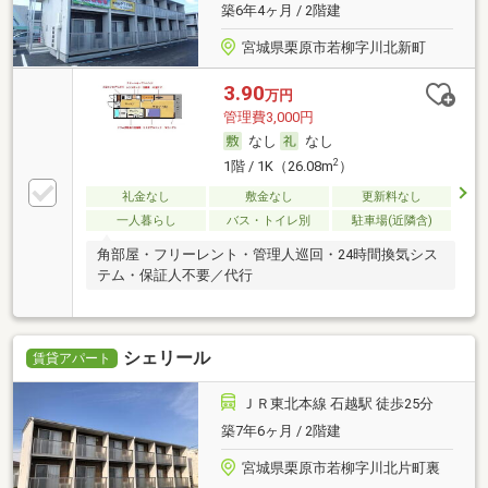
築6年4ヶ月 / 2階建
宮城県栗原市若柳字川北新町
3.90
万円
管理費3,000円
なし
なし
2
1階 / 1K（26.08m
）
礼金なし
敷金なし
更新料なし
一人暮らし
バス・トイレ別
駐車場(近隣含)
角部屋・フリーレント・管理人巡回・24時間換気シス
テム・保証人不要／代行
シェリール
賃貸アパート
ＪＲ東北本線 石越駅 徒歩25分
築7年6ヶ月 / 2階建
宮城県栗原市若柳字川北片町裏