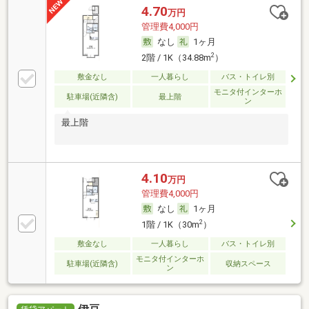
4.70
万円
管理費4,000円
なし
1ヶ月
2
2階 / 1K（34.88m
）
敷金なし
一人暮らし
バス・トイレ別
モニタ付インターホ
駐車場(近隣含)
最上階
ン
最上階
4.10
万円
管理費4,000円
なし
1ヶ月
2
1階 / 1K（30m
）
敷金なし
一人暮らし
バス・トイレ別
モニタ付インターホ
駐車場(近隣含)
収納スペース
ン