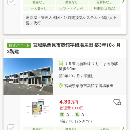
礼金なし
敷金なし
更新料なし
一人暮らし
バス・トイレ別
駐車場(近隣含)
角部屋・管理人巡回・24時間換気システム・保証人不
要／代行
宮城県栗原市築館字留場雇田 築3年10ヶ月
賃貸アパート
2階建
ＪＲ東北新幹線 くりこま高原駅
徒歩6.0km
築3年10ヶ月 / 2階建
宮城県栗原市築館字留場雇田
4.30
万円
管理費3,000円
なし
なし
2
1階 / 1K（26.81m
）
礼金なし
敷金なし
一人暮らし