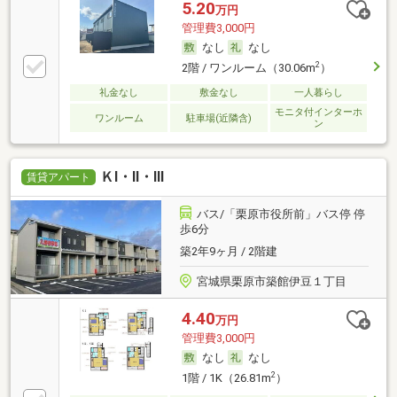
5.20
万円
管理費3,000円
なし
なし
2
2階 / ワンルーム（30.06m
）
礼金なし
敷金なし
一人暮らし
モニタ付インターホ
ワンルーム
駐車場(近隣含)
ン
ＫⅠ・Ⅱ・Ⅲ
賃貸アパート
バス/「栗原市役所前」バス停 停
歩6分
築2年9ヶ月 / 2階建
宮城県栗原市築館伊豆１丁目
4.40
万円
管理費3,000円
なし
なし
2
1階 / 1K（26.81m
）