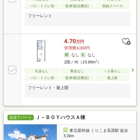
バス・トイレ別
駐車場(近隣含)
収納スペース
フリーレント
4.70
万円
管理費4,000円
なし
なし
2
2階 / 1K（25.89m
）
礼金なし
敷金なし
一人暮らし
バス・トイレ別
駐車場(近隣含)
最上階
フリーレント・最上階
Ｊ－ＢＯＹハウスＡ棟
賃貸アパート
東北新幹線 くりこま高原駅 徒歩
5.2km