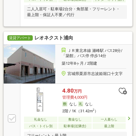
二人入居可・駐車場2台分・角部屋・フリーレント・
最上階・保証人不要／代行
レオネクスト浦向
賃貸アパート
ＪＲ東北本線 瀬峰駅 バス28分/
「築館」バス停 停歩14分
築12年8ヶ月 / 2階建
宮城県栗原市志波姫堀口十文字
4.80
万円
管理費4,000円
なし
なし
2
2階 / 1K（31.42m
）
礼金なし
敷金なし
一人暮らし
バス・トイレ別
駐車場(近隣含)
最上階
フリーレント・最上階