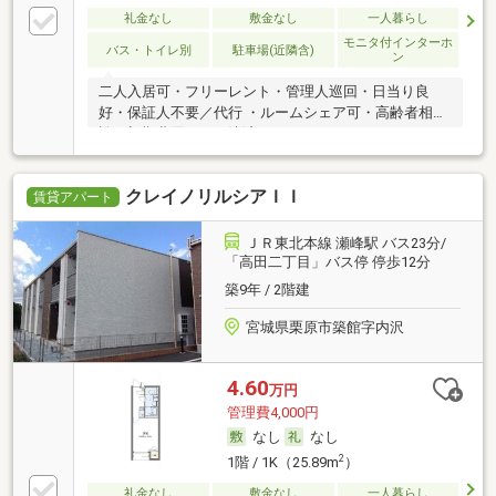
礼金なし
敷金なし
一人暮らし
モニタ付インターホ
バス・トイレ別
駐車場(近隣含)
ン
二人入居可・フリーレント・管理人巡回・日当り良
好・保証人不要／代行 ・ルームシェア可・高齢者相
談・初期費用カード決済可
クレイノリルシアＩＩ
賃貸アパート
ＪＲ東北本線 瀬峰駅 バス23分/
「高田二丁目」バス停 停歩12分
築9年 / 2階建
宮城県栗原市築館字内沢
4.60
万円
管理費4,000円
なし
なし
2
1階 / 1K（25.89m
）
礼金なし
敷金なし
一人暮らし