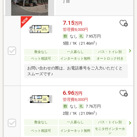
丁目
7.15
万円
管理費8,000円
なし
7.95万円
2
5階 / 1K（21.46m
）
敷金なし
一人暮らし
バス・トイレ別
ペット相談可
インターネット無料
オートロック付き
お問い合わせの際は、お電話番号をご入力いただくと
スムーズです♪
6.96
万円
管理費8,000円
なし
7.76万円
2
2階 / 1K（21.09m
）
敷金なし
一人暮らし
バス・トイレ別
モニタ付インターホ
ペット相談可
インターネット無料
ン