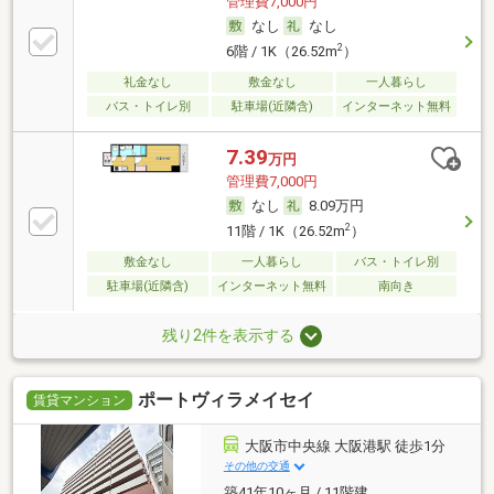
管理費7,000円
なし
なし
2
6階 / 1K（26.52m
）
礼金なし
敷金なし
一人暮らし
バス・トイレ別
駐車場(近隣含)
インターネット無料
7.39
万円
管理費7,000円
なし
8.09万円
2
11階 / 1K（26.52m
）
敷金なし
一人暮らし
バス・トイレ別
駐車場(近隣含)
インターネット無料
南向き
残り2件を表示する
ポートヴィラメイセイ
賃貸マンション
大阪市中央線 大阪港駅 徒歩1分
その他の交通
築41年10ヶ月 / 11階建