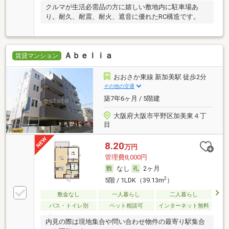
クルマが生活必需品の方に嬉しい敷地内に駐車場あ
り。耐久、耐震、耐火、遮音に優れたRC構造です。
Ａｂｅｌｉａ
賃貸マンション
おおさか東線 新加美駅 徒歩2分
その他の交通
築7年6ヶ月 / 5階建
大阪府大阪市平野区加美東４丁
目
8.20
万円
管理費8,000円
なし
2ヶ月
2
5階 / 1LDK（39.13m
）
敷金なし
一人暮らし
二人暮らし
バス・トイレ別
ペット相談可
インターネット無料
内見の際は現地集合や問い合わせ物件の最寄り駅集合