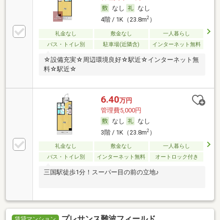
なし
なし
2
4階 / 1K（23.8m
）
礼金なし
敷金なし
一人暮らし
バス・トイレ別
駐車場(近隣含)
インターネット無料
☆設備充実☆周辺環境良好☆駅近☆インターネット無
料☆駅近☆
6.40
万円
管理費5,000円
なし
なし
2
3階 / 1K（23.8m
）
礼金なし
敷金なし
一人暮らし
バス・トイレ別
インターネット無料
オートロック付き
三国駅徒歩1分！スーパー目の前の立地♪
プレサンス難波フィールド
賃貸マンション