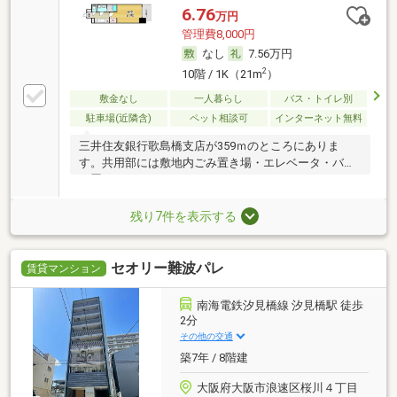
6.76
万円
管理費8,000円
なし
7.56万円
2
10階 / 1K（21m
）
敷金なし
一人暮らし
バス・トイレ別
駐車場(近隣含)
ペット相談可
インターネット無料
三井住友銀行歌島橋支店が359ｍのところにありま
す。共用部には敷地内ごみ置き場・エレベータ・バイ
ク置
残り7件を表示する
セオリー難波パレ
賃貸マンション
南海電鉄汐見橋線 汐見橋駅 徒歩
2分
その他の交通
築7年 / 8階建
大阪府大阪市浪速区桜川４丁目