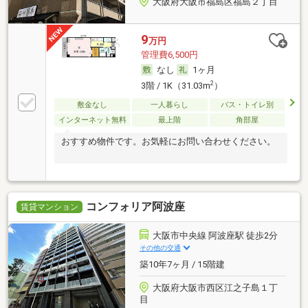
大阪府大阪市福島区福島２丁目
9
万円
管理費6,500円
なし
1ヶ月
2
3階 / 1K（31.03m
）
敷金なし
一人暮らし
バス・トイレ別
インターネット無料
最上階
角部屋
おすすめ物件です。お気軽にお問い合わせください。
コンフォリア阿波座
賃貸マンション
大阪市中央線 阿波座駅 徒歩2分
その他の交通
築10年7ヶ月 / 15階建
大阪府大阪市西区江之子島１丁
目