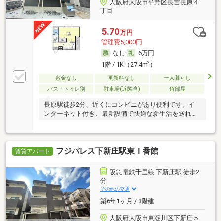
大阪府大阪市平野区長吉長原４
丁目
5.70
万円
管理費5,000円
なし
6万円
2
1階 / 1K（27.4m
）
敷金なし
更新料なし
一人暮らし
バス・トイレ別
駐車場(近隣含)
角部屋
長原駅徒歩2分、近くにコンビニがあり便利です。イ
ンターネット付き、最新設備で快適な新生活を送れま
す。
フジパレス下新庄駅東Ｉ番館
賃貸アパート
阪急電鉄千里線 下新庄駅 徒歩2
分
その他の交通
築6年1ヶ月 / 3階建
大阪府大阪市東淀川区下新庄５