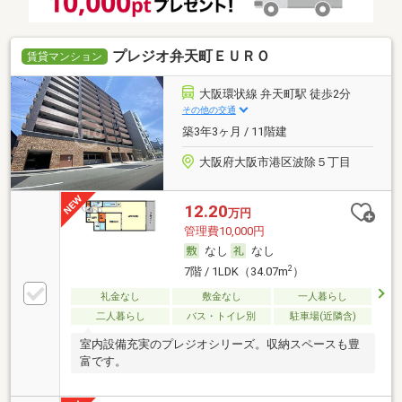
プレジオ弁天町ＥＵＲＯ
賃貸マンション
大阪環状線 弁天町駅 徒歩2分
その他の交通
築3年3ヶ月 / 11階建
大阪府大阪市港区波除５丁目
12.20
万円
管理費10,000円
なし
なし
2
7階 / 1LDK（34.07m
）
礼金なし
敷金なし
一人暮らし
二人暮らし
バス・トイレ別
駐車場(近隣含)
室内設備充実のプレジオシリーズ。収納スペースも豊
富です。