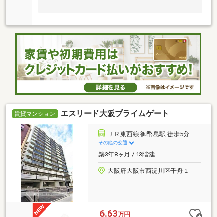
エスリード大阪プライムゲート
賃貸マンション
ＪＲ東西線 御幣島駅 徒歩5分
その他の交通
築3年8ヶ月 / 13階建
大阪府大阪市西淀川区千舟１
6.63
万円