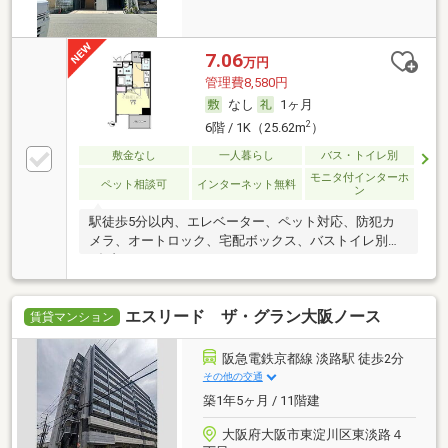
7.06
万円
管理費8,580円
なし
1ヶ月
2
6階 / 1K（25.62m
）
敷金なし
一人暮らし
バス・トイレ別
モニタ付インターホ
ペット相談可
インターネット無料
ン
駅徒歩5分以内、エレベーター、ペット対応、防犯カ
メラ、オートロック、宅配ボックス、バストイレ別、
ダブ
エスリード ザ・グラン大阪ノース
賃貸マンション
阪急電鉄京都線 淡路駅 徒歩2分
その他の交通
築1年5ヶ月 / 11階建
大阪府大阪市東淀川区東淡路４