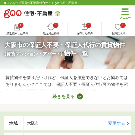
NTTグループ運営の不動産総合サイト goo住宅・不動産
1
0
0
0
最近検索した条件
最近見た物件
保存した条件
お気に入り
大阪市の保証人不要・保証人代行の賃貸物件
物件一覧
(賃貸マンション・アパート)
賃貸物件を借りたいけれど、保証人を用意できないとお悩みでは
ありませんか？ここでは、保証人不要・保証人代行可の物件を紹
介します。保証人代行とは、企業が保証人を代行してくれるサー
続きを見る
ビスです。保証人を用意できなくてもお部屋を借りられるので、
希望にあう物件を探せますよ。好みのお部屋を見つけて、充実し
た生活を送りましょう。
地域
変更する
大阪市