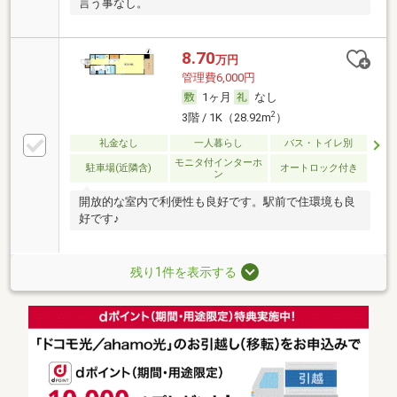
言う事なし。
8.70
万円
管理費6,000円
1ヶ月
なし
2
3階 / 1K（28.92m
）
礼金なし
一人暮らし
バス・トイレ別
モニタ付インターホ
駐車場(近隣含)
オートロック付き
ン
開放的な室内で利便性も良好です。駅前で住環境も良
好です♪
残り1件を表示する