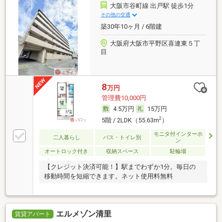
大阪市谷町線 出戸駅 徒歩1分
その他の交通
築30年10ヶ月 / 6階建
大阪府大阪市平野区喜連東５丁
目
8
万円
管理費10,000円
4.5万円
15万円
2
5階 / 2LDK（55.63m
）
モニタ付インターホ
二人暮らし
バス・トイレ別
ン
オートロック付き
収納スペース
駐輪場
【クレジット決済可能！】駅までわずか1分。毎日の
移動時間を短縮できます。ネット使用料無料
エルメゾン清里
賃貸アパート