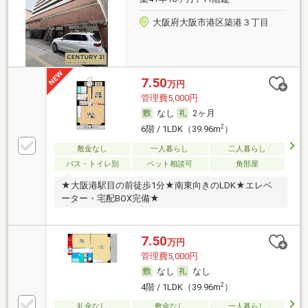
大阪府大阪市港区築港３丁目
7.50
万円
管理費5,000円
なし
2ヶ月
2
6階 / 1LDK（39.96m
）
敷金なし
一人暮らし
二人暮らし
バス・トイレ別
ペット相談可
角部屋
★大阪港駅目の前徒歩1分★南東向きのLDK★エレベ
ーター・宅配BOX完備★
7.50
万円
管理費5,000円
なし
なし
2
4階 / 1LDK（39.96m
）
礼金なし
敷金なし
一人暮らし