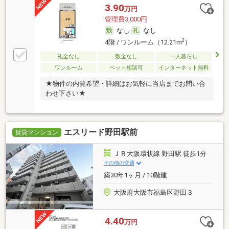
3.90
万円
管理費3,000円
なし
なし
2
4階 / ワンルーム（12.21m
）
礼金なし
敷金なし
一人暮らし
ワンルーム
ペット相談可
インターネット無料
★物件の内覧希望・詳細はお気軽に当店までお問い合
わせ下さい★
エスリード野田駅前
賃貸マンション
ＪＲ大阪環状線 野田駅 徒歩1分
その他の交通
築30年1ヶ月 / 10階建
大阪府大阪市福島区野田３
4.40
万円