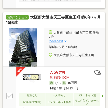
大阪府大阪市天王寺区生玉町 築6年7ヶ月
賃貸マンション
15階建
大阪市谷町線 谷町九丁目駅 徒歩
2分
その他の交通
築6年7ヶ月 / 15階建
大阪府大阪市天王寺区生玉町
7.59
万円
管理費9,100円
なし
10万円
2
14階 / 1K（24.93m
）
敷金なし
一人暮らし
バス・トイレ別
モニタ付インターホ
駐車場(近隣含)
インターネット無料
ン