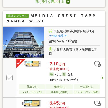
残り9件を表示する
ＭＥＬＤＩＡ ＣＲＥＳＴ ＴＡＰＰ
賃貸マンション
ＮＡＭＢＡ ＷＥＳＴ
大阪環状線 芦原橋駅 徒歩1分
その他の交通
築3年6ヶ月 / 15階建
大阪府大阪市浪速区浪速東１丁
目
7.10
万円
管理費8,000円
なし
なし
2
13階 / 1K（25.32m
）
礼金なし
敷金なし
一人暮らし
バス・トイレ別
駐車場(近隣含)
インターネット無料
6.45
万円