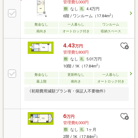
管理費5,000円
なし
4.4万円
2
6階 / ワンルーム（17.84m
）
敷金なし
一人暮らし
ワンルーム
南向き
オートロック付き
収納スペース
4.43
万円
管理費5,800円
なし
5.01万円
2
10階 / 1K（17.84m
）
敷金なし
更新料なし
一人暮らし
最上階
南向き
オートロック付き
《初期費用減額プラン有・保証人不要物件》
6
万円
管理費8,000円
なし
1ヶ月
2
2階 / 1K（17.84m
）