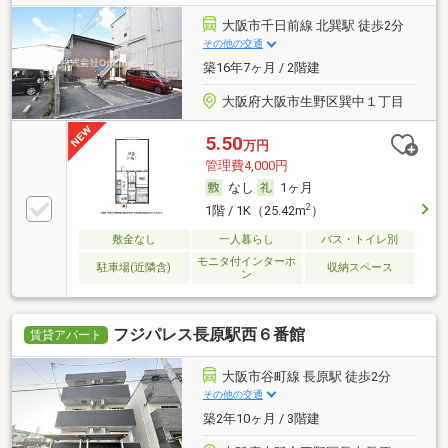
大阪市千日前線 北巽駅 徒歩2分
その他の交通
築16年7ヶ月 / 2階建
大阪府大阪市生野区巽中１丁目
5.50
万円
管理費4,000円
なし
1ヶ月
2
1階 / 1K（25.42m
）
敷金なし
一人暮らし
バス・トイレ別
モニタ付インターホ
駐車場(近隣含)
収納スペース
ン
フジパレス長原駅西６番館
賃貸アパート
大阪市谷町線 長原駅 徒歩2分
その他の交通
築2年10ヶ月 / 3階建