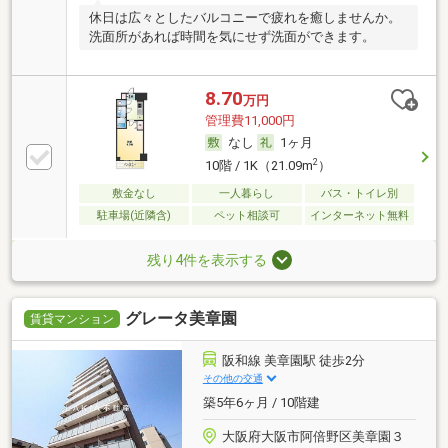
休日は広々としたバルコニーで疲れを癒しませんか。
洗面所があれば時間を気にせず洗面ができます。
8.70
万円
管理費11,000円
なし
1ヶ月
2
10階 / 1K（21.09m
）
敷金なし
一人暮らし
バス・トイレ別
駐車場(近隣含)
ペット相談可
インターネット無料
残り4件を表示する
グレータ美章園
賃貸マンション
阪和線 美章園駅 徒歩2分
その他の交通
築5年6ヶ月 / 10階建
大阪府大阪市阿倍野区美章園３