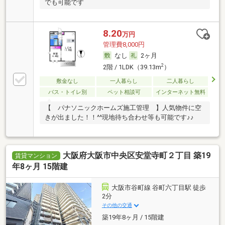
でも可能です
8.20
万円
管理費8,000円
なし
2ヶ月
2
2階 / 1LDK（39.13m
）
敷金なし
一人暮らし
二人暮らし
バス・トイレ別
ペット相談可
インターネット無料
【 パナソニックホームズ施工管理 】人気物件に空
きが出ました！！^^現地待ち合わせ等も可能です♪♪
大阪府大阪市中央区安堂寺町２丁目 築19
賃貸マンション
年8ヶ月 15階建
大阪市谷町線 谷町六丁目駅 徒歩
2分
その他の交通
築19年8ヶ月 / 15階建