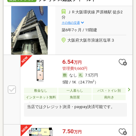
ＪＲ大阪環状線 芦原橋駅 徒歩2
分
その他の交通
築6年7ヶ月 / 15階建
大阪府大阪市浪速区塩草３
6.54
万円
管理費9,660円
なし
7.5万円
2
5階 / 1K（24.77m
）
敷金なし
一人暮らし
バス・トイレ別
インターネット無料
角部屋
南向き
当店ではクレジット決済・paypay決済可能です。
7.50
万円