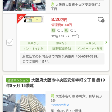
大阪府大阪市中央区安堂寺町２
丁目
8.20
万円
管理費8,000円
なし
なし
2
12階 / 1K（25.2m
）
礼金なし
敷金なし
一人暮らし
バス・トイレ別
駐車場(近隣含)
インターネット無料
お電話でのお問合せで内覧予約優先『06-6539-3388』
までご連絡下さい。
大阪府大阪市中央区安堂寺町２丁目 築19
賃貸マンション
年8ヶ月 15階建
大阪市谷町線 谷町六丁目駅 徒歩
2分
その他の交通
築19年8ヶ月 / 15階建