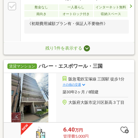
敷金なし
一人暮らし
インターネット無料
南向き
オートロック付き
収納スペース
《初期費用減額プラン有・保証人不要物件》
残り1件を表示する
パレー・エスポワール・三国
賃貸マンション
阪急電鉄宝塚線 三国駅 徒歩1分
その他の交通
築30年2ヶ月 / 8階建
大阪府大阪市淀川区新高３丁目
6.40
万円
管理費5,000円