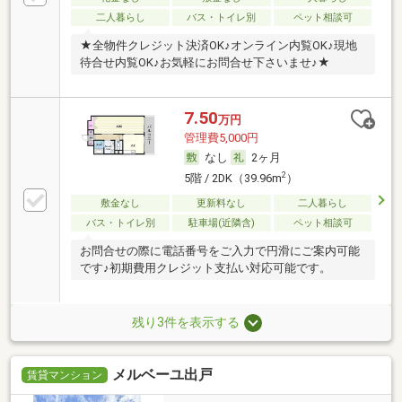
二人暮らし
バス・トイレ別
ペット相談可
★全物件クレジット決済OK♪オンライン内覧OK♪現地
待合せ内覧OK♪お気軽にお問合せ下さいませ♪★
7.50
万円
管理費5,000円
なし
2ヶ月
2
5階 / 2DK（39.96m
）
敷金なし
更新料なし
二人暮らし
バス・トイレ別
駐車場(近隣含)
ペット相談可
お問合せの際に電話番号をご入力で円滑にご案内可能
です♪初期費用クレジット支払い対応可能です。
残り3件を表示する
メルベーユ出戸
賃貸マンション