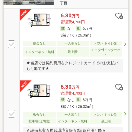
丁目
6.30
万円
管理費4,700円
なし
6万円
2
3階 / 1K（26.3m
）
敷金なし
一人暮らし
バス・トイレ別
モニタ付インターホ
インターネット無料
最上階
ン
★当店では契約費用をクレジットカードでのお支払い
も可能です★
6.30
万円
管理費4,700円
なし
6万円
2
3階 / 1K（26.02m
）
敷金なし
一人暮らし
バス・トイレ別
駐車場(近隣含)
インターネット無料
最上階
☆設備充実☆周辺環境良好☆3沿線利用可能☆