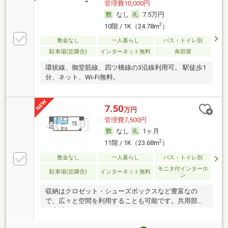
管理費10,000円
なし
7.5万円
2
10階 / 1K（24.78m
）
敷金なし
一人暮らし
バス・トイレ別
駐車場(近隣含)
インターネット無料
角部屋
環状線、御堂筋線、四ツ橋線の3沿線利用可。 駅徒歩1
分、ネット、Wi-Fi無料。
7.50
万円
管理費7,500円
なし
1ヶ月
2
11階 / 1K（23.68m
）
敷金なし
一人暮らし
バス・トイレ別
モニタ付インターホ
駐車場(近隣含)
インターネット無料
ン
収納はクロゼット・シューズボックスなど豊富なの
で、広々と空間を利用することも可能です。共用部に
は宅配