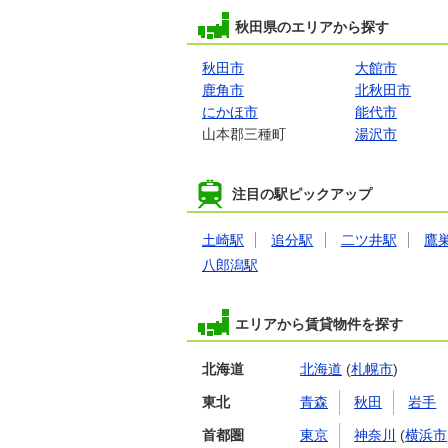
秋田県のエリアから探す
秋田市
大館市
鹿角市
北秋田市
にかほ市
能代市
山本郡三種町
湯沢市
注目の駅ピックアップ
土崎駅
追分駅
二ツ井駅
鷹
八郎潟駅
エリアから賃貸物件を探す
北海道
北海道
(
札幌市
)
東北
青森
秋田
岩手
首都圏
東京
神奈川
(
横浜市