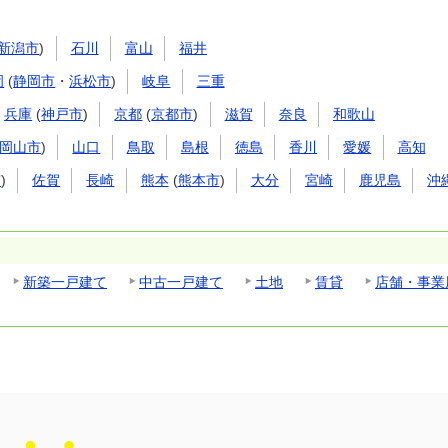
新潟市
)
石川
富山
福井
岡
(
静岡市
・
浜松市
)
岐阜
三重
兵庫
(
神戸市
)
京都
(
京都市
)
滋賀
奈良
和歌山
岡山市
)
山口
鳥取
島根
徳島
香川
愛媛
高知
市
)
佐賀
長崎
熊本
(
熊本市
)
大分
宮崎
鹿児島
沖
新築一戸建て
中古一戸建て
土地
賃貸
店舗・事業