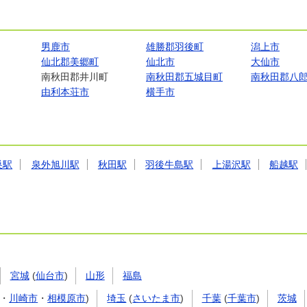
男鹿市
雄勝郡羽後町
潟上市
仙北郡美郷町
仙北市
大仙市
南秋田郡井川町
南秋田郡五城目町
南秋田郡八
由利本荘市
横手市
巣駅
泉外旭川駅
秋田駅
羽後牛島駅
上湯沢駅
船越駅
宮城
(
仙台市
)
山形
福島
・
川崎市
・
相模原市
)
埼玉
(
さいたま市
)
千葉
(
千葉市
)
茨城