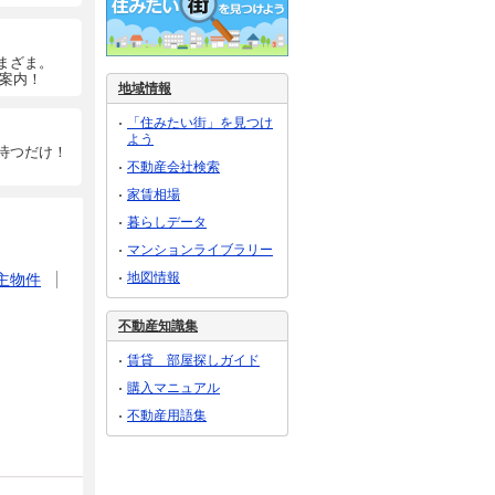
まざま。
ご案内！
地域情報
「住みたい街」を見つけ
よう
待つだけ！
不動産会社検索
家賃相場
暮らしデータ
マンションライブラリー
地図情報
主物件
不動産知識集
賃貸 部屋探しガイド
購入マニュアル
不動産用語集