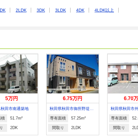
DK
2LDK
3DK
3LDK
4DK
4LDK以上
5万円
6.75万円
6.70
県秋田市南通築地
秋田県秋田市御所野堤台２
面積
51.7m²
専有面積
57.25m²
専有面積
52
り
2DK
間取り
2LDK
間取り
2L