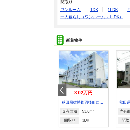
間取り
ワンルーム
1DK
1LDK
2
一人暮らし（ワンルーム～1LDK）
新着物件
7.30万円
3.02万円
秋田県秋田市楢山大元町
秋田県雄勝郡羽後町西馬音内堀回字下岩本
秋田
専有面積
28.15m²
専有面積
53.8m²
専有
間取り
1K
間取り
3DK
間取