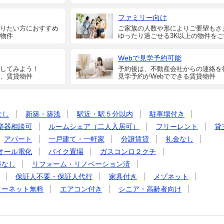
ファミリー向け
りたい方におすすめ
ご家族の人数や形によりご要望もさ
物件
ゆったり過ごせる3K以上の物件を
Webで見学予約可能
してみよう！
予約後は、不動産会社からの連絡を
、賃貸物件
見学予約がWebでできる賃貸物件
なし
新築・築浅
駅近・駅５分以内
駐車場付き
楽器相談可
ルームシェア（二人入居可）
フリーレント
貸
アパート
一戸建て・一軒家
分譲賃貸
礼金なし
オール電化
バイク置場
ガスコンロ２クチ
料なし
リフォーム・リノベーション済
保証人不要・保証人代行
家具付き
メゾネット
ターネット無料
エアコン付き
シニア・高齢者向け