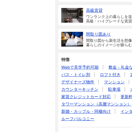
高級賃貸
ワンランク上の暮らしを送
高級・ハイグレードな賃貸
間取り図あり
間取り図から新生活を想像
暮らしのイメージが膨らむ
特徴
Webで見学予約可能
敷金・礼金
バス・トイレ別
ロフト付き
デザイナーズ物件
マンション
カウンターキッチン
駐車場
家賃クレジットカード対応
更新
タワーマンション（高層マンション）
新婚・カップル・同棲向け
イン
ルーフバルコニー