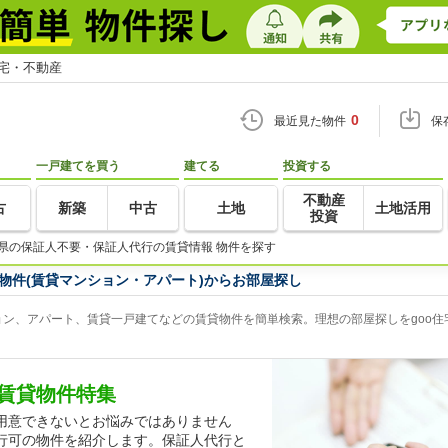
住宅・不動産
0
最近見た物件
保
一戸建てを買う
建てる
投資する
不動産
古
新築
中古
土地
土地活用
投資
県の保証人不要・保証人代行の賃貸情報 物件を探す
物件(賃貸マンション・アパート)からお部屋探し
ン、アパート、賃貸一戸建てなどの賃貸物件を簡単検索。理想の部屋探しをgoo住
賃貸物件特集
用意できないとお悩みではありません
行可の物件を紹介します。保証人代行と