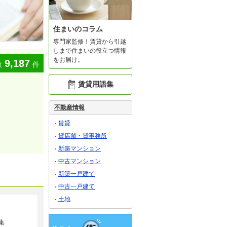
住まいのコラム
専門家監修！賃貸から引越
しまで住まいの役立つ情報
をお届け。
9,187
数
件
賃貸用語集
不動産情報
賃貸
貸店舗・貸事務所
新築マンション
中古マンション
新築一戸建て
中古一戸建て
土地
集