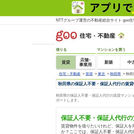
NTTグループ運営の不動産総合サイト goo
借りる
マンションを買う
店舗･
賃貸
新築
中
事業用
住宅・不動産
>
賃貸
>
東北
>
秋田県
>
秋田
秋田県の保証人不要・保証人代行の賃貸
秋田県の保証人不要・保証人代行の賃貸マンショ
ポートします。
保証人不要・保証人代行の
賃貸物件を借りたいけれど、保証人を
か？ここでは、保証人不要・保証人代