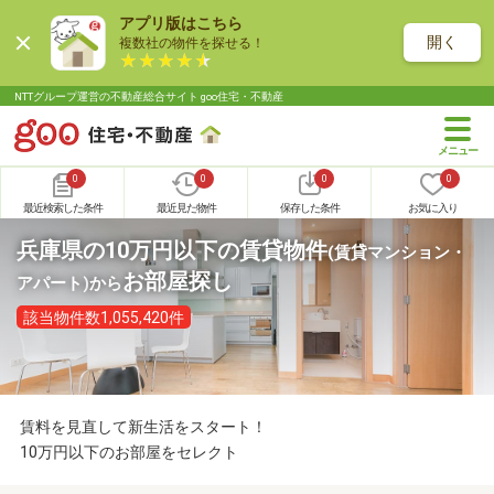
アプリ版はこちら
開く
複数社の物件を探せる！
NTTグループ運営の不動産総合サイト goo住宅・不動産
0
0
0
0
最近検索した条件
最近見た物件
保存した条件
お気に入り
兵庫県の10万円以下の賃貸物件
(賃貸マンション・
お部屋探し
アパート)
から
該当物件数1,055,420件
賃料を見直して新生活をスタート！
10万円以下のお部屋をセレクト