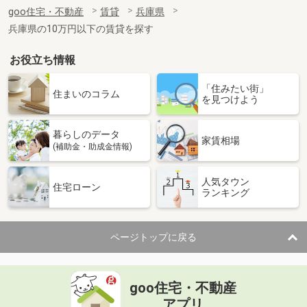
住 所
兵庫県高砂市伊保崎１丁目
goo住宅・不動産
賃貸
兵庫県
専有面積
22.35m²
兵庫県の10万円以下の賃貸を探す
間取り
1K
お役立ち情報
兵庫県明石市西明石町５丁目
「住みたい街」
価 格
4万円
住まいのコラム
を見つけよう
住 所
兵庫県明石市西明石町５丁目
専有面積
24.51m²
暮らしのデータ
間取り
1DK
家賃相場
(補助金・助成金情報)
兵庫県明石市大久保町西島
人気タウン
住宅ローン
ランキング
価 格
6.40万円
住 所
兵庫県明石市大久保町西島
専有面積
45.09m²
ページトップに戻る
間取り
2DK
兵庫県明石市魚住町西岡
goo住宅・不動産
価 格
4.85万円
アプリ