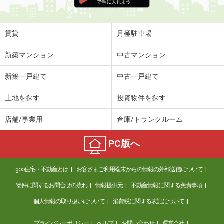
住 所
兵庫県尼崎市稲葉荘１丁目
専有面積
20.28m²
間取り
1K
賃貸
月極駐車場
兵庫県神戸市灘区将軍通２丁目
新築マンション
中古マンション
価 格
6.80万円
新築一戸建て
中古一戸建て
住 所
兵庫県神戸市灘区将軍通２丁目
専有面積
44m²
土地を探す
投資物件を探す
間取り
1LDK
店舗/事業用
倉庫/トランクルーム
兵庫県伊丹市荻野３
PC版へ
価 格
8.70万円
住 所
兵庫県伊丹市荻野３
goo住宅・不動産とは
お客さまご利用端末からの情報の外部送信について
専有面積
65.7m²
間取り
3LDK
物件に関するお問合せの流れ
情報提供元
不動産情報に関する免責事項
個人情報の取り扱いについて
消費税に関する表記について
兵庫県伊丹市北本町２
プライバシーポリシー
ヘルプ
お問い合わせ
運営会社