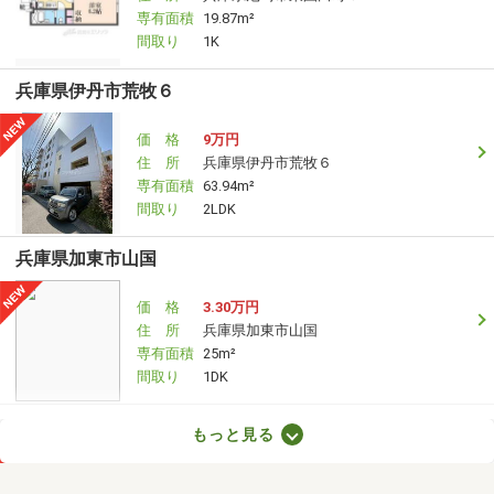
専有面積
19.87m²
間取り
1K
兵庫県伊丹市荒牧６
価 格
9万円
住 所
兵庫県伊丹市荒牧６
専有面積
63.94m²
間取り
2LDK
兵庫県加東市山国
価 格
3.30万円
住 所
兵庫県加東市山国
専有面積
25m²
間取り
1DK
兵庫県高砂市伊保崎１丁目
もっと見る
価 格
3.50万円