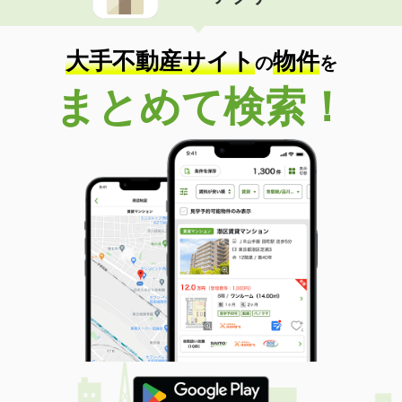
住 所
兵庫県明石市魚住町西岡
専有面積
25.67m²
間取り
ワンルーム
大手不動産サイト
物件
の
を
兵庫県三木市志染町東自由が丘１丁目
まとめて検索！
価 格
6万円
住 所
兵庫県三木市志染町東自由が丘１丁目
専有面積
22.77m²
間取り
ワンルーム
兵庫県明石市朝霧町３丁目
価 格
5.80万円
住 所
兵庫県明石市朝霧町３丁目
専有面積
20.28m²
間取り
1K
兵庫県尼崎市稲葉荘１丁目
価 格
4.30万円