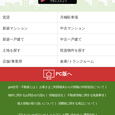
住 所
富山県富山市長江２丁目
専有面積
28.44m²
間取り
1K
賃貸
月極駐車場
富山県富山市中島４丁目
新築マンション
中古マンション
価 格
4.60万円
新築一戸建て
中古一戸建て
住 所
富山県富山市中島４丁目
専有面積
50.07m²
土地を探す
投資物件を探す
間取り
1LDK
店舗/事業用
倉庫/トランクルーム
富山県富山市下新町
PC版へ
価 格
5.80万円
住 所
富山県富山市下新町
goo住宅・不動産とは
お客さまご利用端末からの情報の外部送信について
専有面積
53.72m²
間取り
2DK
物件に関するお問合せの流れ
情報提供元
不動産情報に関する免責事項
個人情報の取り扱いについて
消費税に関する表記について
富山県富山市奥田町
プライバシーポリシー
ヘルプ
お問い合わせ
運営会社