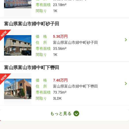
専有面積
23.18m²
間取り
1K
富山県富山市婦中町砂子田
価 格
5.30万円
住 所
富山県富山市婦中町砂子田
専有面積
35.56m²
間取り
1K
富山県富山市婦中町下轡田
価 格
7.40万円
住 所
富山県富山市婦中町下轡田
専有面積
73.75m²
間取り
3LDK
富山県富山市中島１
もっと見る
価 格
5.80万円