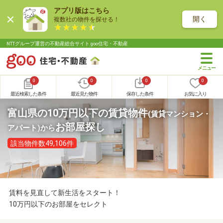
アプリ版はこちら
開く
複数社の物件を探せる！
NTTグループ運営の不動産総合サイト goo住宅・不動産
0
0
0
0
最近検索した条件
最近見た物件
保存した条件
お気に入り
富山県の10万円以下の賃貸物件
(賃貸マンション・
お部屋探し
アパート)
から
該当物件数49,106件
賃料を見直して新生活をスタート！
10万円以下のお部屋をセレクト