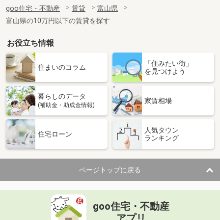
住 所
富山県富山市中島１
goo住宅・不動産
賃貸
富山県
専有面積
22.35m²
富山県の10万円以下の賃貸を探す
間取り
1K
お役立ち情報
富山県滑川市上小泉
「住みたい街」
価 格
4.20万円
住まいのコラム
を見つけよう
住 所
富山県滑川市上小泉
専有面積
23.72m²
暮らしのデータ
間取り
1K
家賃相場
(補助金・助成金情報)
富山県富山市中島１丁目
人気タウン
住宅ローン
ランキング
価 格
4.80万円
住 所
富山県富山市中島１丁目
専有面積
28.31m²
ページトップに戻る
間取り
ワンルーム
富山県富山市赤田
goo住宅・不動産
価 格
6万円
アプリ