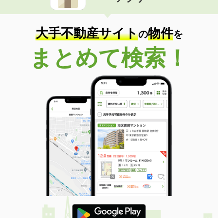
住 所
富山県富山市赤田
専有面積
48.27m²
間取り
1LDK
大手不動産サイト
物件
の
を
富山県富山市八尾町杉田
まとめて検索！
価 格
5.70万円
住 所
富山県富山市八尾町杉田
専有面積
150m²
間取り
1LDK
富山県富山市四方北窪
価 格
6.80万円
住 所
富山県富山市四方北窪
専有面積
50.05m²
間取り
1LDK
富山県富山市長江２丁目
価 格
3.30万円