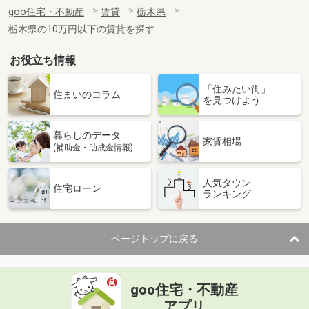
住 所
栃木県足利市朝倉町３
goo住宅・不動産
賃貸
栃木県
専有面積
20.28m²
栃木県の10万円以下の賃貸を探す
間取り
1K
お役立ち情報
栃木県足利市助戸１
「住みたい街」
価 格
3.40万円
住まいのコラム
を見つけよう
住 所
栃木県足利市助戸１
専有面積
23.18m²
暮らしのデータ
間取り
1K
家賃相場
(補助金・助成金情報)
栃木県佐野市栃本町
人気タウン
住宅ローン
ランキング
価 格
4.05万円
住 所
栃木県佐野市栃本町
専有面積
51.67m²
ページトップに戻る
間取り
2LDK
栃木県下野市上大領
goo住宅・不動産
価 格
5.10万円
アプリ