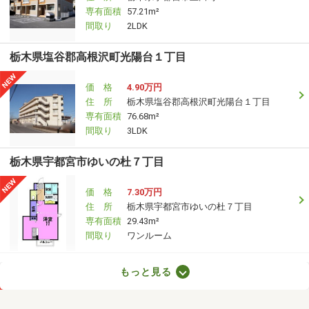
専有面積
57.21m²
間取り
2LDK
栃木県塩谷郡高根沢町光陽台１丁目
価 格
4.90万円
住 所
栃木県塩谷郡高根沢町光陽台１丁目
専有面積
76.68m²
間取り
3LDK
栃木県宇都宮市ゆいの杜７丁目
価 格
7.30万円
住 所
栃木県宇都宮市ゆいの杜７丁目
専有面積
29.43m²
間取り
ワンルーム
栃木県足利市朝倉町３
もっと見る
価 格
3.40万円