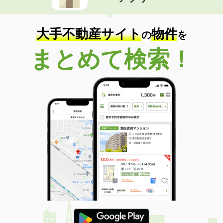
住 所
栃木県下野市上大領
専有面積
64.4m²
間取り
2LDK
大手不動産サイト
物件
の
を
栃木県宇都宮市宮原３
まとめて検索！
価 格
5.90万円
住 所
栃木県宇都宮市宮原３
専有面積
43.36m²
間取り
1LDK
栃木県鹿沼市貝島町
価 格
5.50万円
住 所
栃木県鹿沼市貝島町
専有面積
46.09m²
間取り
1LDK
栃木県宇都宮市針ヶ谷町
価 格
4.50万円