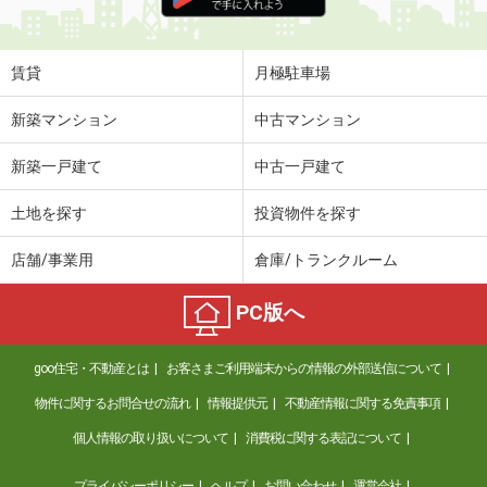
住 所
栃木県宇都宮市針ヶ谷町
専有面積
56.2m²
間取り
2LDK
賃貸
月極駐車場
栃木県下都賀郡壬生町至宝３丁目
新築マンション
中古マンション
価 格
15.20万円
新築一戸建て
中古一戸建て
住 所
栃木県下都賀郡壬生町至宝３丁目
専有面積
73.11m²
土地を探す
投資物件を探す
間取り
1LDK
店舗/事業用
倉庫/トランクルーム
栃木県宇都宮市江曽島１丁目
PC版へ
価 格
4.90万円
住 所
栃木県宇都宮市江曽島１丁目
goo住宅・不動産とは
お客さまご利用端末からの情報の外部送信について
専有面積
46.6m²
間取り
2DK
物件に関するお問合せの流れ
情報提供元
不動産情報に関する免責事項
個人情報の取り扱いについて
消費税に関する表記について
栃木県佐野市若松町
プライバシーポリシー
ヘルプ
お問い合わせ
運営会社