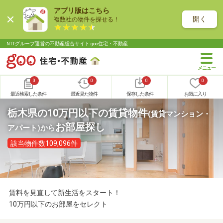
アプリ版はこちら
開く
複数社の物件を探せる！
NTTグループ運営の不動産総合サイト goo住宅・不動産
0
0
0
0
最近検索した条件
最近見た物件
保存した条件
お気に入り
栃木県の10万円以下の賃貸物件
(賃貸マンション・
お部屋探し
アパート)
から
該当物件数109,096件
賃料を見直して新生活をスタート！
10万円以下のお部屋をセレクト