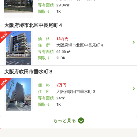
専有面積
29.84m²
間取り
1K
大阪府堺市北区中長尾町４
価 格
13万円
住 所
大阪府堺市北区中長尾町４
専有面積
61.56m²
間取り
2LDK
大阪府吹田市垂水町３
価 格
7万円
住 所
大阪府吹田市垂水町３
専有面積
24m²
間取り
1K
大阪府四條畷市岡山１丁目
もっと見る
価 格
5.75万円