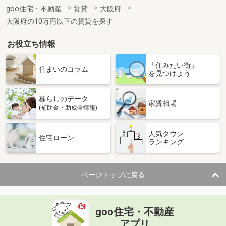
住 所
大阪府四條畷市岡山１丁目
goo住宅・不動産
賃貸
大阪府
専有面積
29.52m²
大阪府の10万円以下の賃貸を探す
間取り
1K
お役立ち情報
大阪府大阪市東淀川区大隅２丁目３－２６
「住みたい街」
価 格
2.50万円
住まいのコラム
を見つけよう
住 所
大阪府大阪市東淀川区大隅２丁目３－
２６
専有面積
17.12m²
暮らしのデータ
家賃相場
間取り
ワンルーム
(補助金・助成金情報)
大阪府松原市高見の里２丁目
人気タウン
住宅ローン
ランキング
価 格
7.08万円
住 所
大阪府松原市高見の里２丁目
専有面積
35.47m²
ページトップに戻る
間取り
1LDK
大阪府大阪市東淀川区西淡路４丁目２９１－１
goo住宅・不動産
アプリ