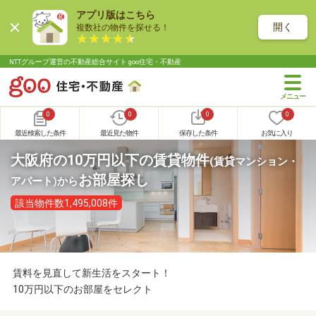
アプリ版はこちら
開く
複数社の物件を探せる！
NTTグループ運営の不動産総合サイト goo住宅・不動産
0
0
0
0
最近検索した条件
最近見た物件
保存した条件
お気に入り
大阪府の10万円以下の賃貸物件
(賃貸マンション・
お部屋探し
アパート)
から
該当物件数1,495,008件
賃料を見直して新生活をスタート！
10万円以下のお部屋をセレクト