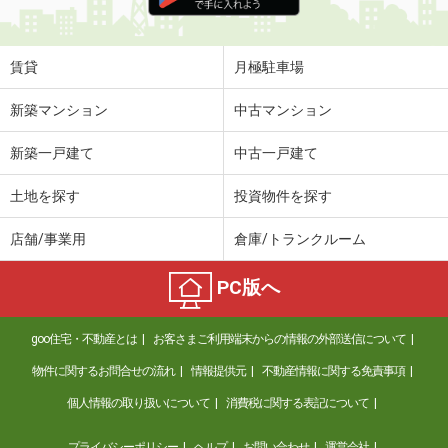
大阪府豊中市待兼山町
価 格
10.40万円
賃貸
月極駐車場
住 所
大阪府豊中市待兼山町
専有面積
67.75m²
新築マンション
中古マンション
間取り
3LDK
新築一戸建て
中古一戸建て
大阪府堺市東区日置荘西町３丁
土地を探す
投資物件を探す
価 格
7.60万円
住 所
大阪府堺市東区日置荘西町３丁
店舗/事業用
倉庫/トランクルーム
専有面積
40.12m²
間取り
2LDK
PC版へ
大阪府豊中市原田南１丁目
goo住宅・不動産とは
お客さまご利用端末からの情報の外部送信について
価 格
5.80万円
住 所
大阪府豊中市原田南１丁目
物件に関するお問合せの流れ
情報提供元
不動産情報に関する免責事項
専有面積
20.81m²
個人情報の取り扱いについて
消費税に関する表記について
間取り
1K
プライバシーポリシー
ヘルプ
お問い合わせ
運営会社