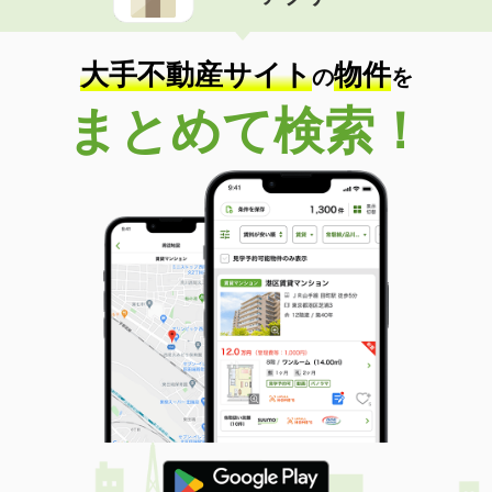
価 格
7万円
住 所
大阪府大阪市東淀川区西淡路４丁目２
９１－１
大手不動産サイト
物件
専有面積
21.86m²
の
を
間取り
1K
まとめて検索！
大阪府大阪市淀川区西中島２丁目
価 格
10.95万円
住 所
大阪府大阪市淀川区西中島２丁目
専有面積
40.8m²
間取り
1LDK
大阪府大阪市東淀川区西淡路３丁目１－５
価 格
6.40万円
住 所
大阪府大阪市東淀川区西淡路３丁目１
－５
専有面積
27.18m²
間取り
1K