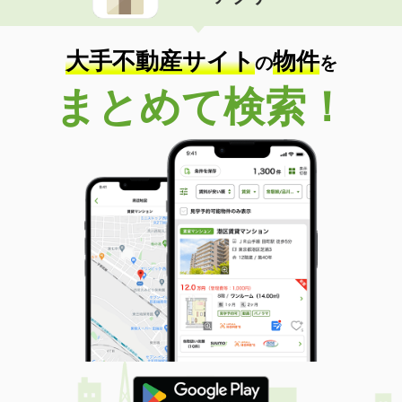
住 所
長崎県長崎市出雲１
専有面積
19.6m²
間取り
1K
大手不動産サイト
物件
の
を
長崎県長崎市上小島２
まとめて検索！
価 格
5.10万円
住 所
長崎県長崎市上小島２
専有面積
19.87m²
間取り
1K
長崎県長崎市弥生町
価 格
3.50万円
住 所
長崎県長崎市弥生町
専有面積
35m²
間取り
2K
長崎県長崎市宝栄町
価 格
3.70万円