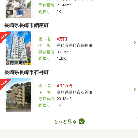
専有面積
21.44m²
間取り
1K
長崎県長崎市銅座町
価 格
8万円
住 所
長崎県長崎市銅座町
専有面積
39.15m²
間取り
1LDK
長崎県長崎市石神町
価 格
4.70万円
住 所
長崎県長崎市石神町
専有面積
23.42m²
間取り
1K
長崎県大村市向木場町
もっと見る
価 格
5.45万円