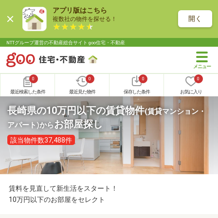
アプリ版はこちら
開く
複数社の物件を探せる！
NTTグループ運営の不動産総合サイト goo住宅・不動産
0
0
0
0
最近検索した条件
最近見た物件
保存した条件
お気に入り
長崎県の10万円以下の賃貸物件
(賃貸マンション・
お部屋探し
アパート)
から
該当物件数37,488件
賃料を見直して新生活をスタート！
10万円以下のお部屋をセレクト