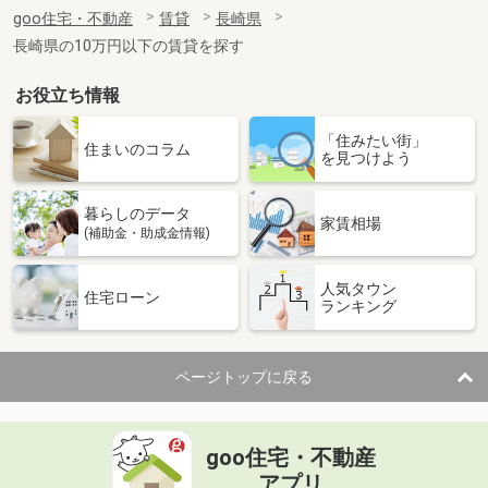
住 所
長崎県大村市向木場町
goo住宅・不動産
賃貸
長崎県
専有面積
53.48m²
長崎県の10万円以下の賃貸を探す
間取り
2LDK
お役立ち情報
長崎県長崎市出雲１
「住みたい街」
価 格
3.60万円
住まいのコラム
を見つけよう
住 所
長崎県長崎市出雲１
専有面積
19.6m²
暮らしのデータ
間取り
1K
家賃相場
(補助金・助成金情報)
長崎県長崎市出雲１
人気タウン
住宅ローン
ランキング
価 格
3.60万円
住 所
長崎県長崎市出雲１
専有面積
19.6m²
ページトップに戻る
間取り
1K
長崎県長崎市出雲１
goo住宅・不動産
価 格
3.60万円
アプリ