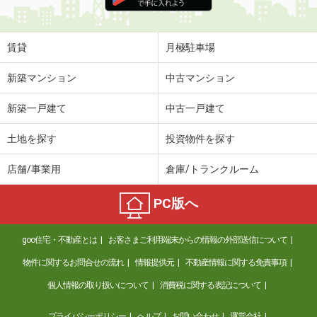
住 所
長崎県長崎市宝栄町
専有面積
17.01m²
間取り
1K
賃貸
月極駐車場
長崎県長崎市上小島２
新築マンション
中古マンション
価 格
5.40万円
新築一戸建て
中古一戸建て
住 所
長崎県長崎市上小島２
専有面積
19.87m²
土地を探す
投資物件を探す
間取り
1K
店舗/事業用
倉庫/トランクルーム
長崎県大村市鬼橋町
PC版へ
価 格
5.40万円
住 所
長崎県大村市鬼橋町
goo住宅・不動産とは
お客さまご利用端末からの情報の外部送信について
専有面積
57.63m²
間取り
2LDK
物件に関するお問合せの流れ
情報提供元
不動産情報に関する免責事項
個人情報の取り扱いについて
消費税に関する表記について
長崎県長崎市尾上町
プライバシーポリシー
ヘルプ
お問い合わせ
運営会社