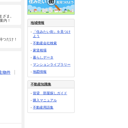
まざま。
ご案内！
地域情報
「住みたい街」を見つけ
よう
待つだけ！
不動産会社検索
家賃相場
暮らしデータ
マンションライブラリー
地図情報
主物件
不動産知識集
賃貸 部屋探しガイド
購入マニュアル
不動産用語集