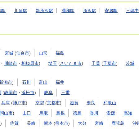
和駅
川角駅
新所沢駅
浦和駅
所沢駅
寄居駅
三郷
宮城
(
仙台市
)
山形
福島
・
川崎市
・
相模原市
)
埼玉
(
さいたま市
)
千葉
(
千葉市
)
茨城
新潟市
)
石川
富山
福井
岡
(
静岡市
・
浜松市
)
岐阜
三重
兵庫
(
神戸市
)
京都
(
京都市
)
滋賀
奈良
和歌山
岡山市
)
山口
鳥取
島根
徳島
香川
愛媛
高知
市
)
佐賀
長崎
熊本
(
熊本市
)
大分
宮崎
鹿児島
沖