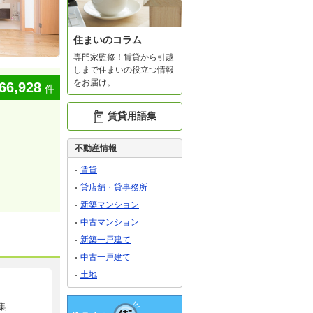
住まいのコラム
専門家監修！賃貸から引越
しまで住まいの役立つ情報
をお届け。
66,928
件
賃貸用語集
不動産情報
賃貸
貸店舗・貸事務所
新築マンション
中古マンション
新築一戸建て
中古一戸建て
土地
集