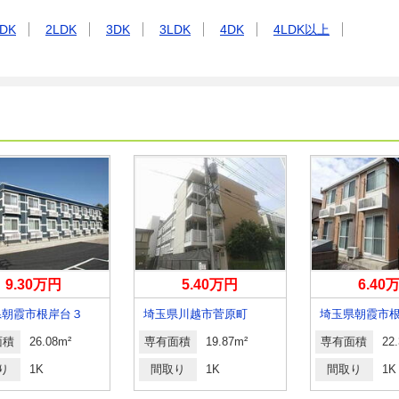
DK
2LDK
3DK
3LDK
4DK
4LDK以上
9.30万円
5.40万円
6.40
県朝霞市根岸台３
埼玉県川越市菅原町
埼玉県朝霞市
面積
26.08m²
専有面積
19.87m²
専有面積
22
り
1K
間取り
1K
間取り
1K