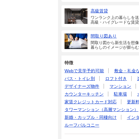
高級賃貸
ワンランク上の暮らしを送
高級・ハイグレードな賃貸
間取り図あり
間取り図から新生活を想像
暮らしのイメージが膨らむ
特徴
Webで見学予約可能
敷金・礼金
バス・トイレ別
ロフト付き
デザイナーズ物件
マンション
カウンターキッチン
駐車場
家賃クレジットカード対応
更新
タワーマンション（高層マンション）
新婚・カップル・同棲向け
イン
ルーフバルコニー