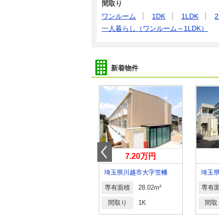
間取り
ワンルーム
1DK
1LDK
2
一人暮らし（ワンルーム～1LDK）
新着物件
8.90万円
7.20万円
埼玉県戸田市上戸田４
埼玉県川越市大字笠幡
埼玉
専有面積
19.87m²
専有面積
28.02m²
専有
間取り
1K
間取り
1K
間取