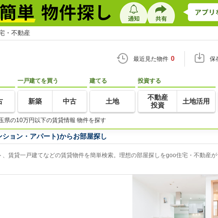
住宅・不動産
0
最近見た物件
保
一戸建てを買う
建てる
投資する
不動産
古
新築
中古
土地
土地活用
投資
玉県の10万円以下の賃貸情報 物件を探す
ンション・アパート)からお部屋探し
ト、賃貸一戸建てなどの賃貸物件を簡単検索。理想の部屋探しをgoo住宅・不動産