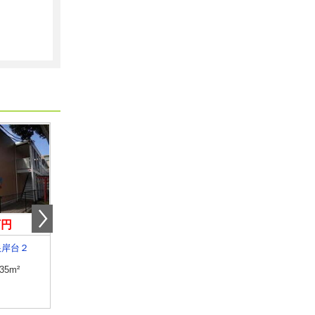
万円
8.90万円
9.10万円
根岸台２
埼玉県草加市新里町
埼玉県戸田市下戸田２
.35m²
専有面積
41.5m²
専有面積
19.87m²
間取り
1LDK
間取り
1K