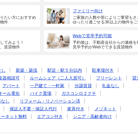
ファミリー向け
りたい方におすすめ
ご家族の人数や形によりご要望もさ
物件
ゆったり過ごせる3K以上の物件を
Webで見学予約可能
してみよう！
予約後は、不動産会社からの連絡を
、賃貸物件
見学予約がWebでできる賃貸物件
なし
新築・築浅
駅近・駅５分以内
駐車場付き
楽器相談可
ルームシェア（二人入居可）
フリーレント
貸
アパート
一戸建て・一軒家
分譲賃貸
礼金なし
オール電化
バイク置場
ガスコンロ２クチ
料なし
リフォーム・リノベーション済
保証人不要・保証人代行
家具付き
メゾネット
ターネット無料
エアコン付き
シニア・高齢者向け