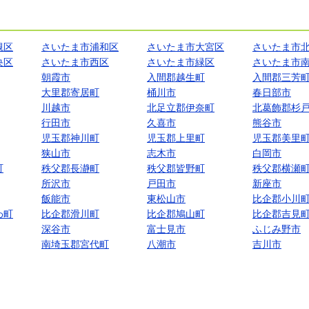
槻区
さいたま市浦和区
さいたま市大宮区
さいたま市
央区
さいたま市西区
さいたま市緑区
さいたま市
朝霞市
入間郡越生町
入間郡三芳
大里郡寄居町
桶川市
春日部市
川越市
北足立郡伊奈町
北葛飾郡杉
行田市
久喜市
熊谷市
児玉郡神川町
児玉郡上里町
児玉郡美里
狭山市
志木市
白岡市
町
秩父郡長瀞町
秩父郡皆野町
秩父郡横瀬
所沢市
戸田市
新座市
飯能市
東松山市
比企郡小川
わ町
比企郡滑川町
比企郡鳩山町
比企郡吉見
深谷市
富士見市
ふじみ野市
南埼玉郡宮代町
八潮市
吉川市