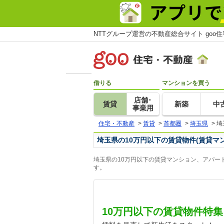
NTTグループ運営の不動産総合サイト goo
借りる
マンションを買う
店舗･
賃貸
新築
中
事業用
住宅・不動産
>
賃貸
>
首都圏
>
埼玉県
>
埼
埼玉県の10万円以下の賃貸物件(賃貸マ
埼玉県の10万円以下の賃貸マンション、アパー
す。
10万円以下の賃貸物件特集