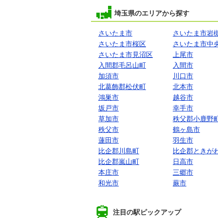
埼玉県のエリアから探す
さいたま市
さいたま市岩
さいたま市桜区
さいたま市中
さいたま市見沼区
上尾市
入間郡毛呂山町
入間市
加須市
川口市
北葛飾郡松伏町
北本市
鴻巣市
越谷市
坂戸市
幸手市
草加市
秩父郡小鹿野
秩父市
鶴ヶ島市
蓮田市
羽生市
比企郡川島町
比企郡ときが
比企郡嵐山町
日高市
本庄市
三郷市
和光市
蕨市
注目の駅ピックアップ