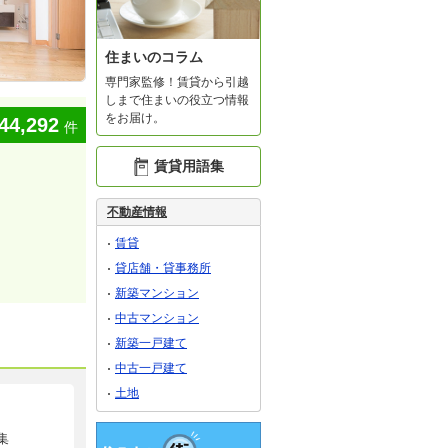
住まいのコラム
専門家監修！賃貸から引越
しまで住まいの役立つ情報
をお届け。
44,292
件
賃貸用語集
不動産情報
賃貸
貸店舗・貸事務所
新築マンション
中古マンション
新築一戸建て
中古一戸建て
土地
集