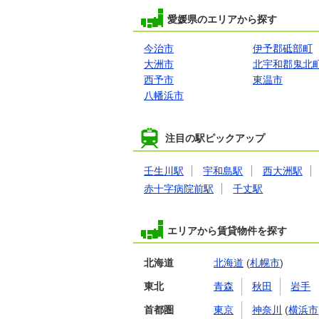
愛媛県のエリアから探す
今治市
伊予郡砥部町
大洲市
北宇和郡鬼北
西予市
東温市
八幡浜市
注目の駅ピックアップ
壬生川駅
宇和島駅
西大洲駅
赤十字病院前駅
千丈駅
エリアから賃貸物件を探す
北海道
北海道
(
札幌市
)
東北
青森
秋田
岩手
首都圏
東京
神奈川
(
横浜市