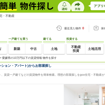
住宅・不動産
0
最近見た物件
保
一戸建てを買う
建てる
投資する
不動産
古
新築
中古
土地
土地活用
投資
>
愛媛県の10万円以下の賃貸情報 物件を探す
ンション・アパート)からお部屋探し
ト、賃貸一戸建てなどの賃貸物件を簡単検索。理想の部屋探しをgoo住宅・不動産