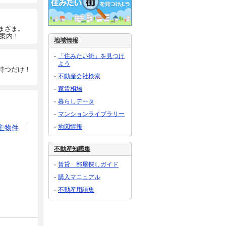
まざま。
ご案内！
地域情報
「住みたい街」を見つけ
よう
待つだけ！
不動産会社検索
家賃相場
暮らしデータ
マンションライブラリー
地図情報
主物件
不動産知識集
賃貸 部屋探しガイド
購入マニュアル
不動産用語集