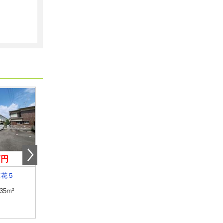
万円
6.35万円
5.80万円
立花５
愛媛県松山市桑原５丁目
愛媛県松山市今在家２
.35m²
専有面積
40m²
専有面積
51.1m²
間取り
1LDK
間取り
2DK