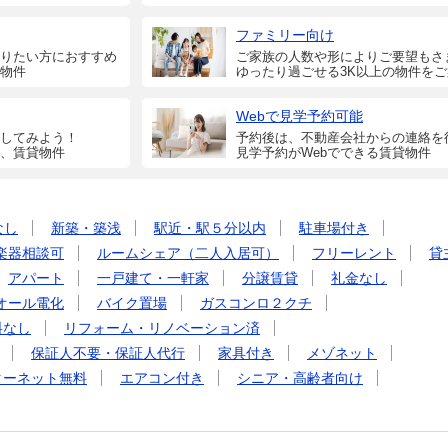
ファミリー向け
りたい方におすすめ
ご家族の人数や形によりご要望もさ
物件
ゆったり過ごせる3K以上の物件を
Webで見学予約可能
してみよう！
予約後は、不動産会社からの連絡を
、賃貸物件
見学予約がWebでできる賃貸物件
なし
新築・築浅
駅近・駅５分以内
駐車場付き
楽器相談可
ルームシェア（二人入居可）
フリーレント
貸
アパート
一戸建て・一軒家
分譲賃貸
礼金なし
オール電化
バイク置場
ガスコンロ２クチ
料なし
リフォーム・リノベーション済
保証人不要・保証人代行
家具付き
メゾネット
ターネット無料
エアコン付き
シニア・高齢者向け