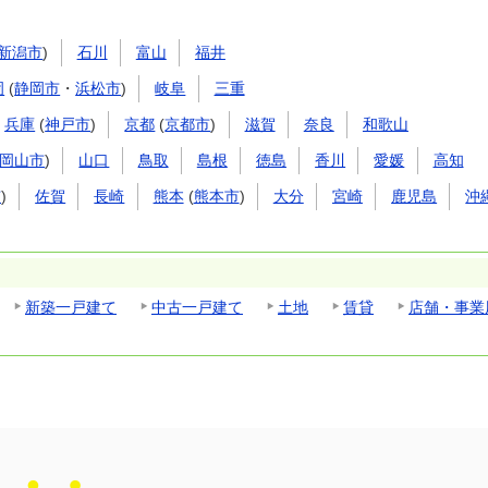
新潟市
)
石川
富山
福井
岡
(
静岡市
・
浜松市
)
岐阜
三重
兵庫
(
神戸市
)
京都
(
京都市
)
滋賀
奈良
和歌山
岡山市
)
山口
鳥取
島根
徳島
香川
愛媛
高知
市
)
佐賀
長崎
熊本
(
熊本市
)
大分
宮崎
鹿児島
沖
新築一戸建て
中古一戸建て
土地
賃貸
店舗・事業