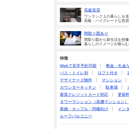
高級賃貸
ワンランク上の暮らしを送
高級・ハイグレードな賃貸
間取り図あり
間取り図から新生活を想像
暮らしのイメージが膨らむ
特徴
Webで見学予約可能
敷金・礼金
バス・トイレ別
ロフト付き
デザイナーズ物件
マンション
カウンターキッチン
駐車場
家賃クレジットカード対応
更新
タワーマンション（高層マンション）
新婚・カップル・同棲向け
イン
ルーフバルコニー