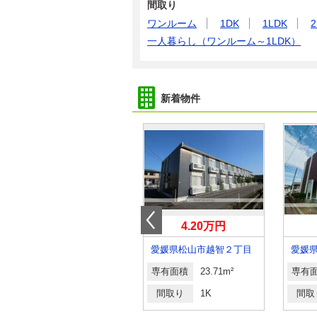
間取り
ワンルーム
1DK
1LDK
2
一人暮らし（ワンルーム～1LDK）
新着物件
5.90万円
4.20万円
愛媛県伊予郡松前町大字浜
愛媛県松山市越智２丁目
愛媛
専有面積
23.61m²
専有面積
23.71m²
専有
間取り
1K
間取り
1K
間取