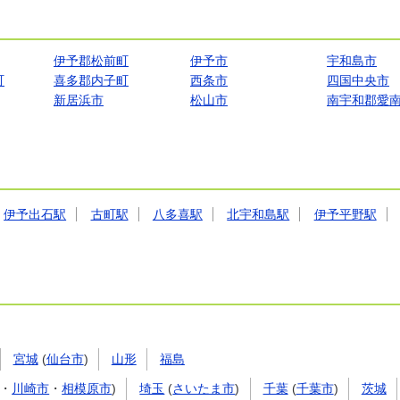
伊予郡松前町
伊予市
宇和島市
町
喜多郡内子町
西条市
四国中央市
新居浜市
松山市
南宇和郡愛
伊予出石駅
古町駅
八多喜駅
北宇和島駅
伊予平野駅
宮城
(
仙台市
)
山形
福島
・
川崎市
・
相模原市
)
埼玉
(
さいたま市
)
千葉
(
千葉市
)
茨城