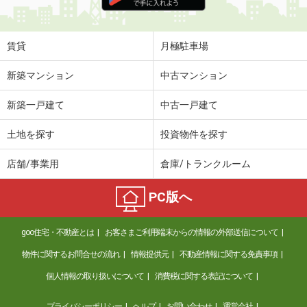
住 所
滋賀県野洲市行畑
専有面積
44.72m²
間取り
2DK
賃貸
月極駐車場
滋賀県草津市追分南３丁目
新築マンション
中古マンション
価 格
7万円
新築一戸建て
中古一戸建て
住 所
滋賀県草津市追分南３丁目
専有面積
19.87m²
土地を探す
投資物件を探す
間取り
1K
店舗/事業用
倉庫/トランクルーム
滋賀県守山市守山６丁目
PC版へ
価 格
6.70万円
住 所
滋賀県守山市守山６丁目
goo住宅・不動産とは
お客さまご利用端末からの情報の外部送信について
専有面積
19.87m²
間取り
1K
物件に関するお問合せの流れ
情報提供元
不動産情報に関する免責事項
個人情報の取り扱いについて
消費税に関する表記について
滋賀県大津市大萱４
プライバシーポリシー
ヘルプ
お問い合わせ
運営会社