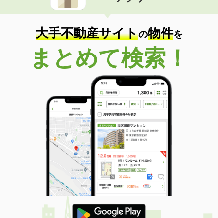
住 所
滋賀県大津市丸の内町
専有面積
42.05m²
間取り
1LDK
大手不動産サイト
物件
の
を
滋賀県大津市丸の内町
まとめて検索！
価 格
6.30万円
住 所
滋賀県大津市丸の内町
専有面積
42.05m²
間取り
1LDK
滋賀県甲賀市水口町水口
価 格
5.50万円
住 所
滋賀県甲賀市水口町水口
専有面積
50.48m²
間取り
1LDK
滋賀県野洲市行畑
価 格
6万円