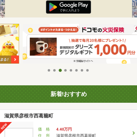
新着!おすすめ
滋賀県彦根市西葛籠町
価 格
4.40万円
住 所
滋賀県彦根市西葛籠町