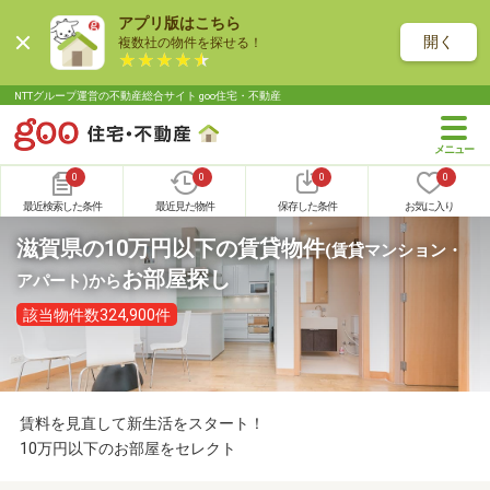
アプリ版はこちら
開く
複数社の物件を探せる！
NTTグループ運営の不動産総合サイト goo住宅・不動産
0
0
0
0
最近検索した条件
最近見た物件
保存した条件
お気に入り
滋賀県の10万円以下の賃貸物件
(賃貸マンション・
お部屋探し
アパート)
から
該当物件数324,900件
賃料を見直して新生活をスタート！
10万円以下のお部屋をセレクト