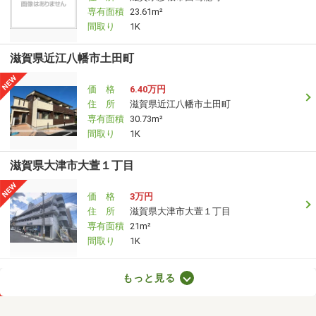
専有面積
23.61m²
間取り
1K
滋賀県近江八幡市土田町
価 格
6.40万円
住 所
滋賀県近江八幡市土田町
専有面積
30.73m²
間取り
1K
滋賀県大津市大萱１丁目
価 格
3万円
住 所
滋賀県大津市大萱１丁目
専有面積
21m²
間取り
1K
滋賀県甲賀市甲賀町大原中
もっと見る
価 格
6.85万円