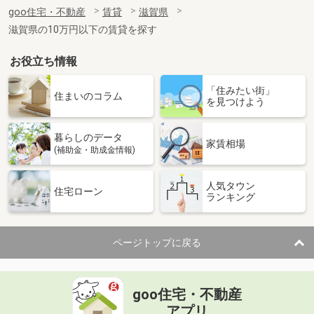
住 所
滋賀県甲賀市甲賀町大原中
goo住宅・不動産
賃貸
滋賀県
専有面積
59.55m²
滋賀県の10万円以下の賃貸を探す
間取り
2LDK
お役立ち情報
滋賀県彦根市外町
「住みたい街」
価 格
5.35万円
住まいのコラム
を見つけよう
住 所
滋賀県彦根市外町
専有面積
31.7m²
暮らしのデータ
間取り
1K
家賃相場
(補助金・助成金情報)
滋賀県犬上郡豊郷町大字三ツ池
人気タウン
住宅ローン
ランキング
価 格
4.20万円
住 所
滋賀県犬上郡豊郷町大字三ツ池
専有面積
23.61m²
ページトップに戻る
間取り
1K
滋賀県大津市丸の内町
goo住宅・不動産
価 格
6.30万円
アプリ