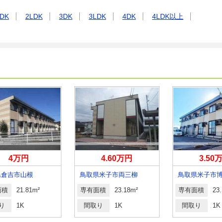
DK
2LDK
3DK
3LDK
4DK
4LDK以上
4万円
4.60万円
3.50
県倉吉市山根
鳥取県米子市両三柳
鳥取県米子市
面積
21.81m²
専有面積
23.18m²
専有面積
23
り
1K
間取り
1K
間取り
1K