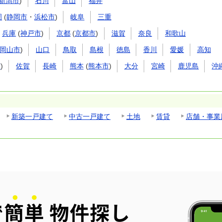
新潟市
)
石川
富山
福井
岡
(
静岡市
・
浜松市
)
岐阜
三重
兵庫
(
神戸市
)
京都
(
京都市
)
滋賀
奈良
和歌山
岡山市
)
山口
鳥取
島根
徳島
香川
愛媛
高知
市
)
佐賀
長崎
熊本
(
熊本市
)
大分
宮崎
鹿児島
沖
新築一戸建て
中古一戸建て
土地
賃貸
店舗・事業