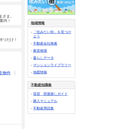
まざま。
ご案内！
地域情報
「住みたい街」を見つけ
よう
待つだけ！
不動産会社検索
家賃相場
暮らしデータ
マンションライブラリー
地図情報
主物件
不動産知識集
賃貸 部屋探しガイド
購入マニュアル
不動産用語集