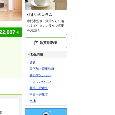
住まいのコラム
専門家監修！賃貸から引越
しまで住まいの役立つ情報
をお届け。
22,907
件
賃貸用語集
不動産情報
賃貸
貸店舗・貸事務所
新築マンション
中古マンション
新築一戸建て
中古一戸建て
土地
集