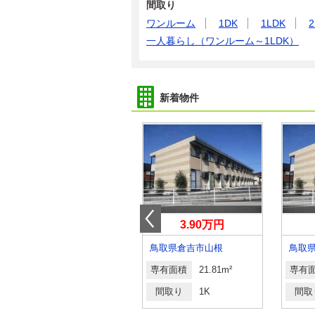
間取り
ワンルーム
1DK
1LDK
2
一人暮らし（ワンルーム～1LDK）
新着物件
4.30万円
3.90万円
鳥取県倉吉市秋喜西町
鳥取県倉吉市山根
鳥取
専有面積
23.61m²
専有面積
21.81m²
専有
間取り
1K
間取り
1K
間取