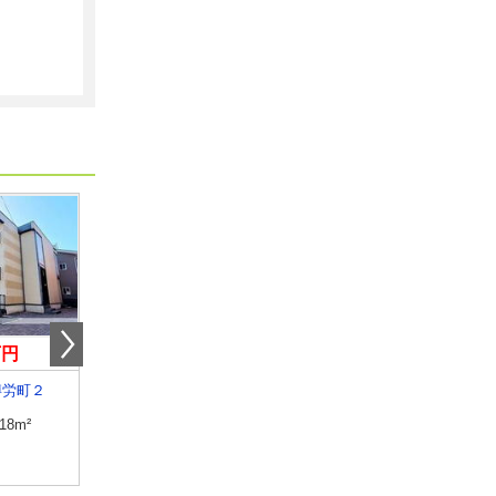
万円
4.40万円
5.30万円
博労町２
鳥取県米子市両三柳
鳥取県米子市淀江町佐
.18m²
専有面積
23.18m²
専有面積
58.86m²
間取り
1K
間取り
2LDK