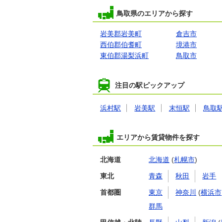
鳥取県のエリアから探す
岩美郡岩美町
倉吉市
西伯郡伯耆町
境港市
東伯郡湯梨浜町
鳥取市
注目の駅ピックアップ
浜村駅
岩美駅
末恒駅
鳥取
エリアから賃貸物件を探す
北海道
北海道
(
札幌市
)
東北
青森
秋田
岩手
首都圏
東京
神奈川
(
横浜市
群馬