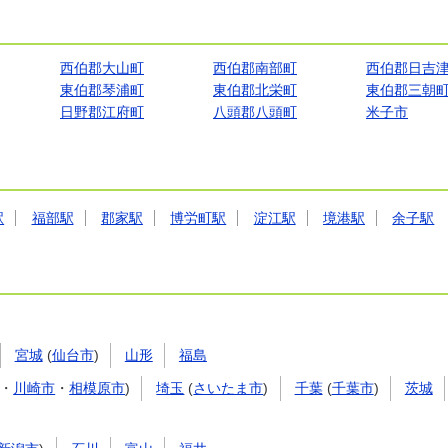
西伯郡大山町
西伯郡南部町
西伯郡日吉
東伯郡琴浦町
東伯郡北栄町
東伯郡三朝
日野郡江府町
八頭郡八頭町
米子市
駅
福部駅
郡家駅
博労町駅
淀江駅
境港駅
余子駅
宮城
(
仙台市
)
山形
福島
・
川崎市
・
相模原市
)
埼玉
(
さいたま市
)
千葉
(
千葉市
)
茨城