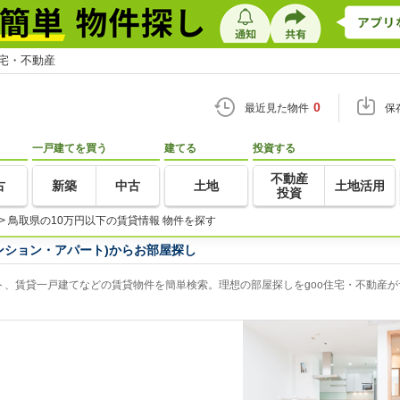
住宅・不動産
0
最近見た物件
保
一戸建てを買う
建てる
投資する
不動産
古
新築
中古
土地
土地活用
投資
>
鳥取県の10万円以下の賃貸情報 物件を探す
ンション・アパート)からお部屋探し
ト、賃貸一戸建てなどの賃貸物件を簡単検索。理想の部屋探しをgoo住宅・不動産