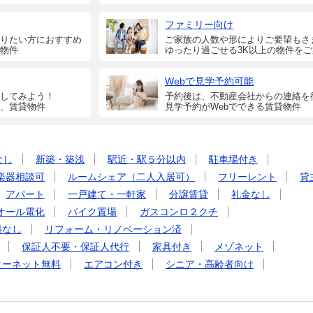
ファミリー向け
りたい方におすすめ
ご家族の人数や形によりご要望もさ
物件
ゆったり過ごせる3K以上の物件を
Webで見学予約可能
してみよう！
予約後は、不動産会社からの連絡を
、賃貸物件
見学予約がWebでできる賃貸物件
なし
新築・築浅
駅近・駅５分以内
駐車場付き
楽器相談可
ルームシェア（二人入居可）
フリーレント
貸
アパート
一戸建て・一軒家
分譲賃貸
礼金なし
オール電化
バイク置場
ガスコンロ２クチ
料なし
リフォーム・リノベーション済
保証人不要・保証人代行
家具付き
メゾネット
ターネット無料
エアコン付き
シニア・高齢者向け