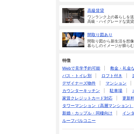
高級賃貸
ワンランク上の暮らしを送
高級・ハイグレードな賃貸
間取り図あり
間取り図から新生活を想像
暮らしのイメージが膨らむ
特徴
Webで見学予約可能
敷金・礼金
バス・トイレ別
ロフト付き
デザイナーズ物件
マンション
カウンターキッチン
駐車場
家賃クレジットカード対応
更新
タワーマンション（高層マンション）
新婚・カップル・同棲向け
イン
ルーフバルコニー