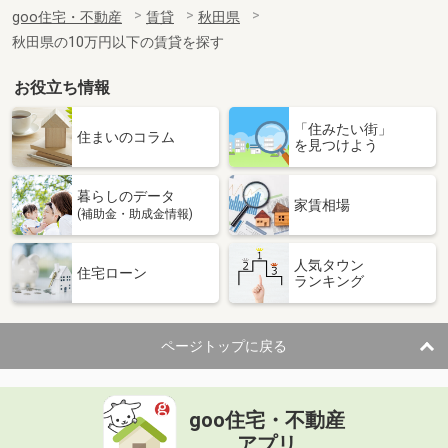
住 所
秋田県秋田市御所野元町４丁目
goo住宅・不動産
賃貸
秋田県
専有面積
49.17m²
秋田県の10万円以下の賃貸を探す
間取り
2DK
お役立ち情報
秋田県秋田市中通５丁目
「住みたい街」
価 格
7.80万円
住まいのコラム
を見つけよう
住 所
秋田県秋田市中通５丁目
専有面積
49.5m²
暮らしのデータ
間取り
3DK
家賃相場
(補助金・助成金情報)
秋田県秋田市泉一ノ坪
人気タウン
住宅ローン
ランキング
価 格
7万円
住 所
秋田県秋田市泉一ノ坪
専有面積
54m²
ページトップに戻る
間取り
2LDK
秋田県秋田市山王３
goo住宅・不動産
価 格
12.70万円
アプリ