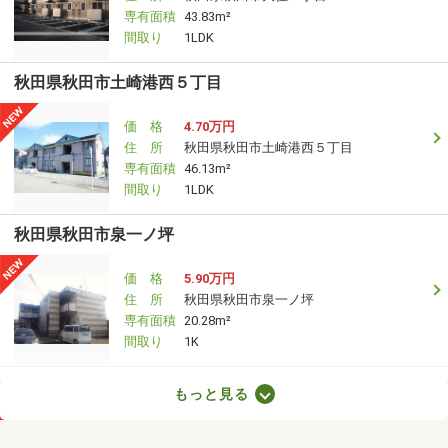
専有面積
43.83m²
間取り
1LDK
秋田県秋田市土崎港西５丁目
価 格
4.70万円
住 所
秋田県秋田市土崎港西５丁目
専有面積
46.13m²
間取り
1LDK
秋田県秋田市泉一ノ坪
価 格
5.90万円
住 所
秋田県秋田市泉一ノ坪
専有面積
20.28m²
間取り
1K
秋田県秋田市御所野元町４丁目
もっと見る
価 格
5.45万円