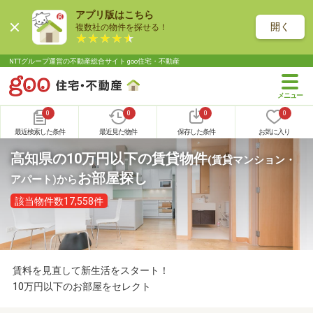
アプリ版はこちら
開く
複数社の物件を探せる！
NTTグループ運営の不動産総合サイト goo住宅・不動産
0
0
0
0
最近検索した条件
最近見た物件
保存した条件
お気に入り
高知県の10万円以下の賃貸物件
(賃貸マンション・
お部屋探し
アパート)
から
該当物件数17,558件
賃料を見直して新生活をスタート！
10万円以下のお部屋をセレクト