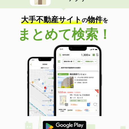
住 所
高知県高知市高須２丁目
専有面積
66.77m²
間取り
3LDK
大手不動産サイト
物件
の
を
高知県高知市若草町
まとめて検索！
価 格
3.20万円
住 所
高知県高知市若草町
専有面積
21.6m²
間取り
2K
高知県高知市南宝永町
価 格
6.20万円
住 所
高知県高知市南宝永町
専有面積
42.2m²
間取り
1LDK
高知県高知市若草町
価 格
5万円