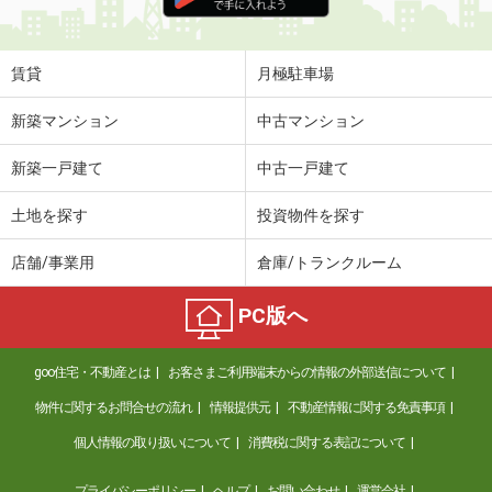
住 所
高知県高知市若草町
専有面積
31.02m²
間取り
1K
賃貸
月極駐車場
高知県高知市百石町３
新築マンション
中古マンション
価 格
3.80万円
新築一戸建て
中古一戸建て
住 所
高知県高知市百石町３
専有面積
19.87m²
土地を探す
投資物件を探す
間取り
1K
店舗/事業用
倉庫/トランクルーム
高知県高知市百石町３
PC版へ
価 格
3.80万円
住 所
高知県高知市百石町３
goo住宅・不動産とは
お客さまご利用端末からの情報の外部送信について
専有面積
19.87m²
間取り
1K
物件に関するお問合せの流れ
情報提供元
不動産情報に関する免責事項
個人情報の取り扱いについて
消費税に関する表記について
高知県高知市北久保
プライバシーポリシー
ヘルプ
お問い合わせ
運営会社