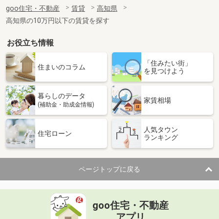
住 所
高知県高知市高須２丁目
goo住宅・不動産
賃貸
高知県
専有面積
46.34m²
高知県の10万円以下の賃貸を探す
間取り
2DK
お役立ち情報
高知県高知市鴨部
「住みたい街」
価 格
6.30万円
住まいのコラム
を見つけよう
住 所
高知県高知市鴨部
専有面積
61.16m²
暮らしのデータ
間取り
2LDK
家賃相場
(補助金・助成金情報)
高知県高知市神田
人気タウン
住宅ローン
ランキング
価 格
3.50万円
住 所
高知県高知市神田
専有面積
28.85m²
ページトップに戻る
間取り
2K
高知県高知市高須２丁目
goo住宅・不動産
価 格
5.50万円
アプリ