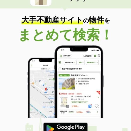
住 所
青森県八戸市下長３
専有面積
58.34m²
間取り
2LDK
大手不動産サイト
物件
の
を
青森県八戸市大字糠塚字五郎兵衛前
まとめて検索！
価 格
6.75万円
住 所
青森県八戸市大字糠塚字五郎兵衛前
専有面積
50.87m²
間取り
1LDK
青森県八戸市大字長苗代字上碇田
価 格
7.20万円
住 所
青森県八戸市大字長苗代字上碇田
専有面積
74.32m²
間取り
3LDK
青森県八戸市大字新井田字後庵
価 格
5.40万円