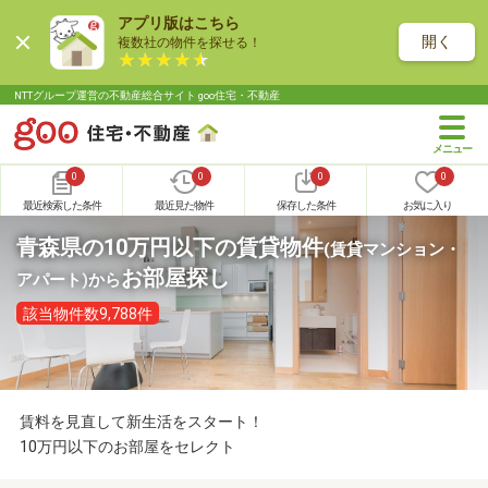
アプリ版はこちら
開く
複数社の物件を探せる！
NTTグループ運営の不動産総合サイト goo住宅・不動産
0
0
0
0
最近検索した条件
最近見た物件
保存した条件
お気に入り
青森県の10万円以下の賃貸物件
(賃貸マンション・
お部屋探し
アパート)
から
該当物件数9,788件
賃料を見直して新生活をスタート！
10万円以下のお部屋をセレクト