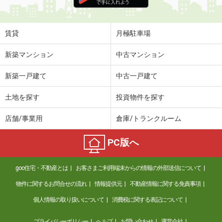
住 所
青森県八戸市大字新井田字後庵
専有面積
48.38m²
間取り
1LDK
賃貸
月極駐車場
青森県八戸市沼館１
新築マンション
中古マンション
価 格
5万円
新築一戸建て
中古一戸建て
住 所
青森県八戸市沼館１
専有面積
35.1m²
土地を探す
投資物件を探す
間取り
1LDK
店舗/事業用
倉庫/トランクルーム
青森県八戸市根城１
PC版へ
価 格
4.60万円
住 所
青森県八戸市根城１
goo住宅・不動産とは
お客さまご利用端末からの情報の外部送信について
専有面積
26.08m²
間取り
1K
物件に関するお問合せの流れ
情報提供元
不動産情報に関する免責事項
個人情報の取り扱いについて
消費税に関する表記について
青森県八戸市大字湊町字下条
プライバシーポリシー
ヘルプ
お問い合わせ
運営会社