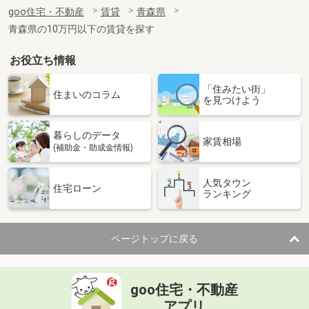
住 所
青森県八戸市小中野３丁目
goo住宅・不動産
賃貸
青森県
専有面積
60.19m²
青森県の10万円以下の賃貸を探す
間取り
2LDK
お役立ち情報
青森県青森市西大野１丁目
「住みたい街」
価 格
7万円
住まいのコラム
を見つけよう
住 所
青森県青森市西大野１丁目
専有面積
43.12m²
暮らしのデータ
間取り
1LDK
家賃相場
(補助金・助成金情報)
青森県八戸市南白山台１
人気タウン
住宅ローン
ランキング
価 格
5.40万円
住 所
青森県八戸市南白山台１
専有面積
65.07m²
ページトップに戻る
間取り
3DK
青森県八戸市下長３
goo住宅・不動産
価 格
4.80万円
アプリ