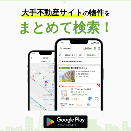
住 所
青森県八戸市長者１
専有面積
56.57m²
大手不動産サイト
物件
の
を
間取り
2LDK
まとめて検索！
青森県八戸市長苗代１
価 格
5.50万円
住 所
青森県八戸市長苗代１
専有面積
42.36m²
間取り
1LDK
青森県八戸市新井田西２
価 格
5万円
住 所
青森県八戸市新井田西２
専有面積
45.4m²
間取り
1LDK
青森県八戸市諏訪２
価 格
5万円