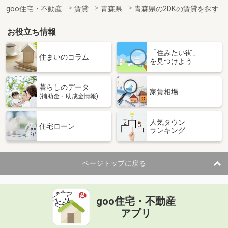
住 所
青森県八戸市長者２
goo住宅・不動産
賃貸
青森県
青森県の2DKの賃貸を探す
専有面積
45.09m²
間取り
2DK
お役立ち情報
青森県青森市古川３
「住みたい街」
住まいのコラム
を見つけよう
価 格
6万円
住 所
青森県青森市古川３
暮らしのデータ
専有面積
20.28m²
家賃相場
(補助金・助成金情報)
間取り
1K
人気タウン
青森県八戸市田向２
住宅ローン
ランキング
価 格
6.40万円
住 所
青森県八戸市田向２
ページトップに戻る
専有面積
40.26m²
間取り
1LDK
goo住宅・不動産
青森県八戸市長者１
アプリ
価 格
5.90万円