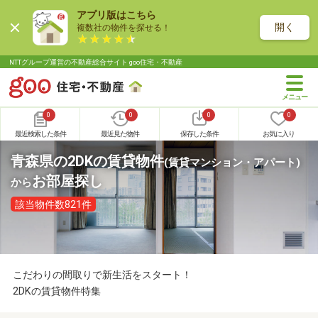
アプリ版はこちら
開く
複数社の物件を探せる！
NTTグループ運営の不動産総合サイト goo住宅・不動産
0
0
0
0
最近検索した条件
最近見た物件
保存した条件
お気に入り
青森県の2DKの賃貸物件
(賃貸マンション・アパート)
お部屋探し
から
該当物件数821件
こだわりの間取りで新生活をスタート！
2DKの賃貸物件特集