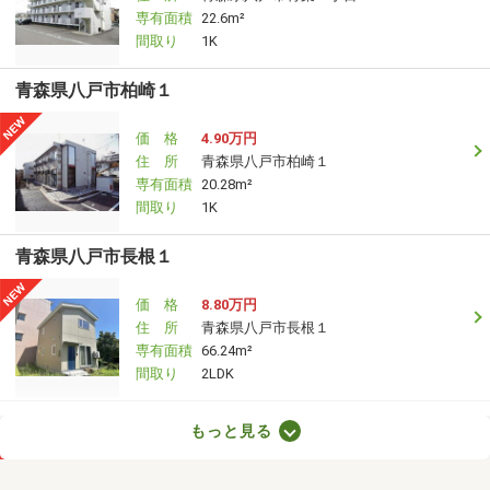
専有面積
22.6m²
間取り
1K
青森県八戸市柏崎１
価 格
4.90万円
住 所
青森県八戸市柏崎１
専有面積
20.28m²
間取り
1K
青森県八戸市長根１
価 格
8.80万円
住 所
青森県八戸市長根１
専有面積
66.24m²
間取り
2LDK
青森県八戸市長者２
もっと見る
価 格
5.20万円