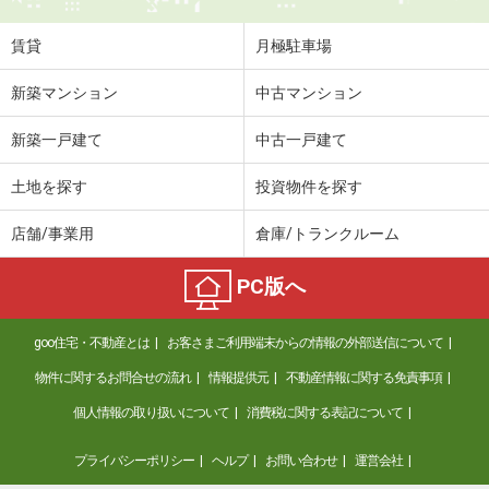
住 所
青森県八戸市諏訪２
専有面積
40.07m²
賃貸
月極駐車場
間取り
1LDK
新築マンション
中古マンション
青森県八戸市大字長苗代字上碇田
新築一戸建て
中古一戸建て
価 格
7.20万円
住 所
青森県八戸市大字長苗代字上碇田
土地を探す
投資物件を探す
専有面積
74.32m²
間取り
3LDK
店舗/事業用
倉庫/トランクルーム
青森県青森市大字浦町字奥野
PC版へ
価 格
3.80万円
goo住宅・不動産とは
お客さまご利用端末からの情報の外部送信について
住 所
青森県青森市大字浦町字奥野
専有面積
23.18m²
物件に関するお問合せの流れ
情報提供元
不動産情報に関する免責事項
間取り
1K
個人情報の取り扱いについて
消費税に関する表記について
青森県青森市第二問屋町３
プライバシーポリシー
ヘルプ
お問い合わせ
運営会社