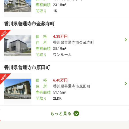
専有面積
23.18m²
間取り
1K
香川県善通寺市金蔵寺町
価 格
4.35万円
住 所
香川県善通寺市金蔵寺町
専有面積
35.19m²
間取り
ワンルーム
香川県善通寺市原田町
価 格
6.40万円
住 所
香川県善通寺市原田町
専有面積
51.15m²
間取り
2LDK
香川県高松市木太町
もっと見る
価 格
7.30万円