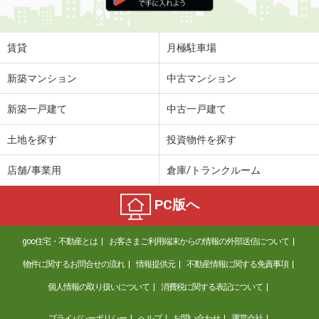
住 所
香川県高松市飯田町
専有面積
45.77m²
間取り
1LDK
賃貸
月極駐車場
香川県綾歌郡宇多津町浜二番丁
新築マンション
中古マンション
価 格
5.45万円
新築一戸建て
中古一戸建て
住 所
香川県綾歌郡宇多津町浜二番丁
専有面積
38.81m²
土地を探す
投資物件を探す
間取り
1LDK
店舗/事業用
倉庫/トランクルーム
香川県丸亀市三条町
PC版へ
価 格
3.60万円
住 所
香川県丸亀市三条町
goo住宅・不動産とは
お客さまご利用端末からの情報の外部送信について
専有面積
40.58m²
間取り
2DK
物件に関するお問合せの流れ
情報提供元
不動産情報に関する免責事項
個人情報の取り扱いについて
消費税に関する表記について
香川県高松市仏生山町甲
プライバシーポリシー
ヘルプ
お問い合わせ
運営会社