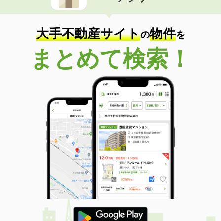
住 所
香川県三豊市三野町下高瀬
専有面積
50.14m²
間取り
2DK
大手不動産サイト
物件
の
を
香川県丸亀市富士見町１丁目
まとめて検索！
価 格
3.70万円
住 所
香川県丸亀市富士見町１丁目
専有面積
27.29m²
間取り
ワンルーム
香川県坂出市川津町
価 格
3.10万円
住 所
香川県坂出市川津町
専有面積
39.17m²
間取り
2K
香川県高松市飯田町
価 格
4.45万円