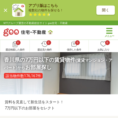
アプリ版はこちら
開く
複数社の物件を探せる！
NTTグループ運営の不動産総合サイト goo住宅・不動産
0
0
0
0
最近検索した条件
最近見た物件
保存した条件
お気に入り
香川県の7万円以下の賃貸物件
(賃貸マンション・ア
お部屋探し
パート)
から
該当物件数176,167件
賃料を見直して新生活をスタート！
7万円以下のお部屋をセレクト