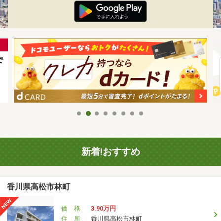
新着!おすすめ
香川県高松市林町
価 格
3.90万円
住 所
香川県高松市林町