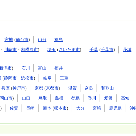
宮城
(
仙台市
)
山形
福島
・
川崎市
・
相模原市
)
埼玉
(
さいたま市
)
千葉
(
千葉市
)
茨城
新潟市
)
石川
富山
福井
岡
(
静岡市
・
浜松市
)
岐阜
三重
兵庫
(
神戸市
)
京都
(
京都市
)
滋賀
奈良
和歌山
岡山市
)
山口
鳥取
島根
徳島
香川
愛媛
高知
市
)
佐賀
長崎
熊本
(
熊本市
)
大分
宮崎
鹿児島
沖