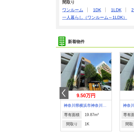
間取り
ワンルーム
1DK
1LDK
2
一人暮らし（ワンルーム～1LDK）
新着物件
3.20万円
9.50万円
神奈川県鎌倉市梶原
神奈川県横浜市神奈川区青木町
専有面積
14.17m²
専有面積
19.87m²
専有
間取り
ワンルーム
間取り
1K
間取