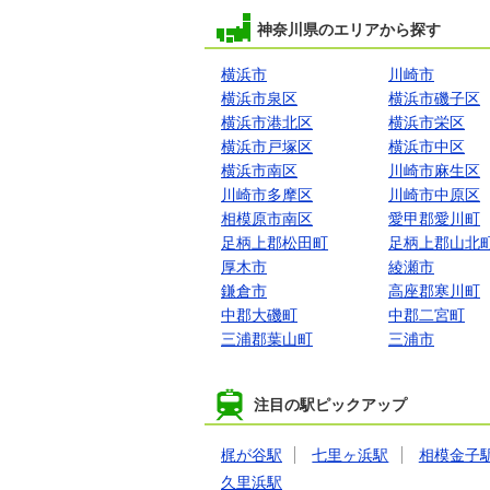
神奈川県のエリアから探す
横浜市
川崎市
横浜市泉区
横浜市磯子区
横浜市港北区
横浜市栄区
横浜市戸塚区
横浜市中区
横浜市南区
川崎市麻生区
川崎市多摩区
川崎市中原区
相模原市南区
愛甲郡愛川町
足柄上郡松田町
足柄上郡山北
厚木市
綾瀬市
鎌倉市
高座郡寒川町
中郡大磯町
中郡二宮町
三浦郡葉山町
三浦市
注目の駅ピックアップ
梶が谷駅
七里ヶ浜駅
相模金子
久里浜駅