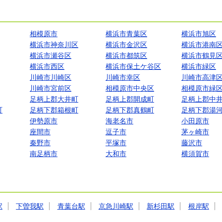
相模原市
横浜市青葉区
横浜市旭区
横浜市神奈川区
横浜市金沢区
横浜市港南
横浜市瀬谷区
横浜市都筑区
横浜市鶴見
横浜市西区
横浜市保土ケ谷区
横浜市緑区
川崎市川崎区
川崎市幸区
川崎市高津
川崎市宮前区
相模原市中央区
相模原市緑
足柄上郡大井町
足柄上郡開成町
足柄上郡中
町
足柄下郡箱根町
足柄下郡真鶴町
足柄下郡湯
伊勢原市
海老名市
小田原市
座間市
逗子市
茅ヶ崎市
秦野市
平塚市
藤沢市
南足柄市
大和市
横須賀市
駅
下曽我駅
青葉台駅
京急川崎駅
新杉田駅
根岸駅