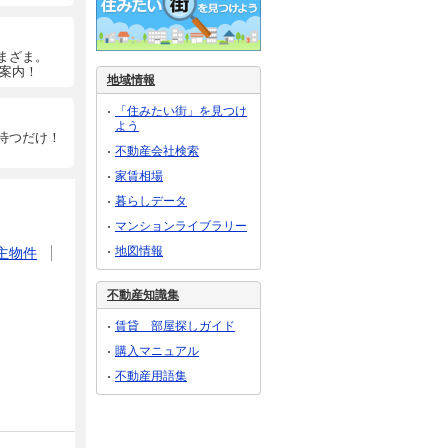
まざま。
ご案内！
地域情報
「住みたい街」を見つけ
よう
待つだけ！
不動産会社検索
家賃相場
暮らしデータ
マンションライブラリー
地図情報
主物件
不動産知識集
賃貸 部屋探しガイド
購入マニュアル
不動産用語集