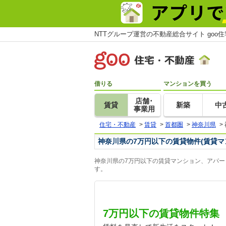
NTTグループ運営の不動産総合サイト goo
借りる
マンションを買う
店舗･
賃貸
新築
中
事業用
住宅・不動産
>
賃貸
>
首都圏
>
神奈川県
>
神奈川県の7万円以下の賃貸物件(賃貸マ
神奈川県の7万円以下の賃貸マンション、アパー
す。
7万円以下の賃貸物件特集