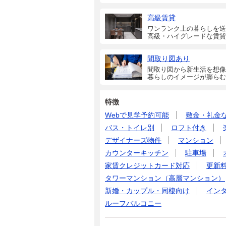
高級賃貸
ワンランク上の暮らしを送
高級・ハイグレードな賃貸
間取り図あり
間取り図から新生活を想像
暮らしのイメージが膨らむ
特徴
Webで見学予約可能
敷金・礼金
バス・トイレ別
ロフト付き
デザイナーズ物件
マンション
カウンターキッチン
駐車場
家賃クレジットカード対応
更新
タワーマンション（高層マンション）
新婚・カップル・同棲向け
イン
ルーフバルコニー