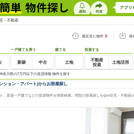
住宅・不動産
0
最近見た物件
保
一戸建てを買う
建てる
投資する
不動産
古
新築
中古
土地
土地活用
投資
神奈川県の7万円以下の賃貸情報 物件を探す
ンション・アパート)からお部屋探し
ト、賃貸一戸建てなどの賃貸物件を簡単検索。理想の部屋探しをgoo住宅・不動産