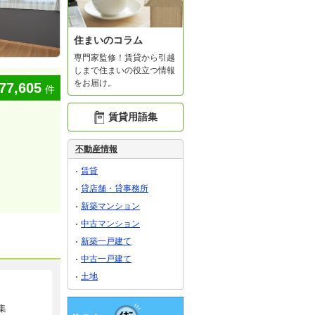
住まいのコラム
専門家監修！賃貸から引越
しまで住まいの役立つ情報
をお届け。
77,605
件
賃貸用語集
不動産情報
賃貸
貸店舗・貸事務所
新築マンション
中古マンション
新築一戸建て
中古一戸建て
土地
集