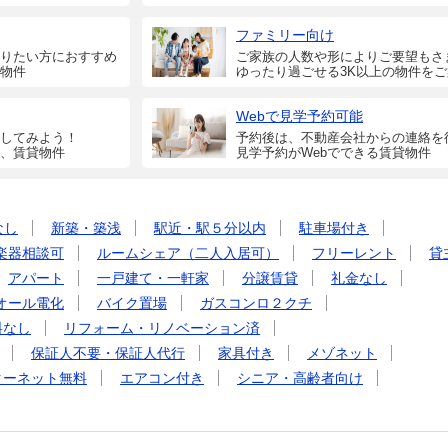
ファミリー向け
りたい方におすすめ
ご家族の人数や形によりご要望もさ
物件
ゆったり過ごせる3K以上の物件を
Webで見学予約可能
してみよう！
予約後は、不動産会社からの連絡を
、賃貸物件
見学予約がWebでできる賃貸物件
なし
新築・築浅
駅近・駅５分以内
駐車場付き
楽器相談可
ルームシェア（二人入居可）
フリーレント
貸
アパート
一戸建て・一軒家
分譲賃貸
礼金なし
オール電化
バイク置場
ガスコンロ２クチ
料なし
リフォーム・リノベーション済
保証人不要・保証人代行
家具付き
メゾネット
ターネット無料
エアコン付き
シニア・高齢者向け