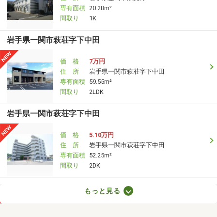
専有面積
20.28m²
間取り
1K
岩手県一関市萩荘字下中田
価 格
7万円
住 所
岩手県一関市萩荘字下中田
専有面積
59.55m²
間取り
2LDK
岩手県一関市萩荘字下中田
価 格
5.10万円
住 所
岩手県一関市萩荘字下中田
専有面積
52.25m²
間取り
2DK
岩手県北上市村崎野１５地割
もっと見る
価 格
4.90万円