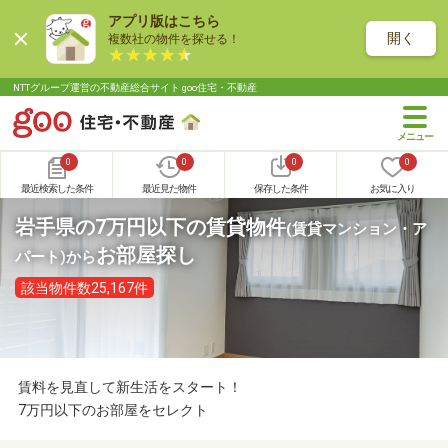
アプリ版はこちら
開く
複数社の物件を探せる！
NTTグループ運営の不動産総合サイト goo住宅・不動産
0
0
0
0
最近検索した条件
最近見た物件
保存した条件
お気に入り
岩手県の7万円以下の賃貸物件
(賃貸マンション・ア
お部屋探し
パート)
から
該当物件数25,167件
賃料を見直して新生活をスタート！
7万円以下のお部屋をセレクト