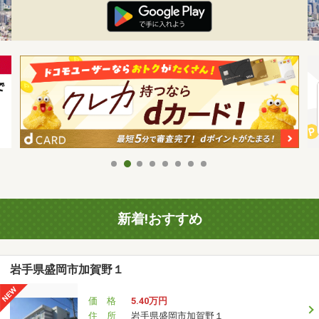
新着!おすすめ
岩手県盛岡市加賀野１
価 格
5.40万円
住 所
岩手県盛岡市加賀野１