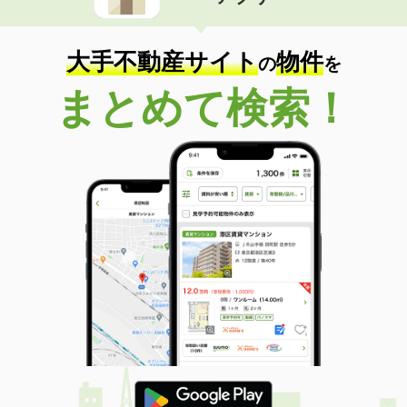
住 所
岩手県一関市山目字泥田
専有面積
50.53m²
間取り
1LDK
大手不動産サイト
物件
の
を
岩手県一関市山目字泥田
まとめて検索！
価 格
5.40万円
住 所
岩手県一関市山目字泥田
専有面積
51.12m²
間取り
1LDK
岩手県北上市村崎野１５地割
価 格
5.90万円
住 所
岩手県北上市村崎野１５地割
専有面積
40.75m²
間取り
1LDK
岩手県紫波郡紫波町日詰西５
価 格
4.90万円