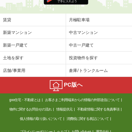
住 所
岩手県紫波郡紫波町日詰西５
専有面積
23.72m²
間取り
1K
賃貸
月極駐車場
岩手県紫波郡矢巾町大字藤沢第４地割
新築マンション
中古マンション
価 格
5.30万円
新築一戸建て
中古一戸建て
住 所
岩手県紫波郡矢巾町大字藤沢第４地割
専有面積
20.28m²
土地を探す
投資物件を探す
間取り
1K
店舗/事業用
倉庫/トランクルーム
岩手県北上市新穀町２丁目
PC版へ
価 格
6.20万円
住 所
岩手県北上市新穀町２丁目
goo住宅・不動産とは
お客さまご利用端末からの情報の外部送信について
専有面積
48m²
間取り
1LDK
物件に関するお問合せの流れ
情報提供元
不動産情報に関する免責事項
個人情報の取り扱いについて
消費税に関する表記について
岩手県北上市さくら通り５丁目
プライバシーポリシー
ヘルプ
お問い合わせ
運営会社