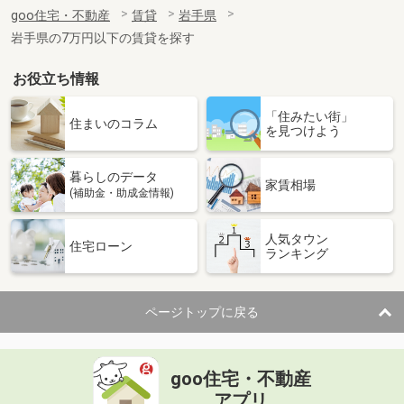
住 所
岩手県北上市村崎野１５地割
goo住宅・不動産
賃貸
岩手県
専有面積
28.99m²
岩手県の7万円以下の賃貸を探す
間取り
1K
お役立ち情報
岩手県盛岡市上田１丁目
「住みたい街」
価 格
3.30万円
住まいのコラム
を見つけよう
住 所
岩手県盛岡市上田１丁目
専有面積
22.8m²
暮らしのデータ
間取り
1K
家賃相場
(補助金・助成金情報)
岩手県奥州市水沢字桜屋敷
人気タウン
住宅ローン
ランキング
価 格
5.10万円
住 所
岩手県奥州市水沢字桜屋敷
専有面積
35m²
ページトップに戻る
間取り
2K
岩手県一関市山目字泥田
goo住宅・不動産
価 格
5.60万円
アプリ