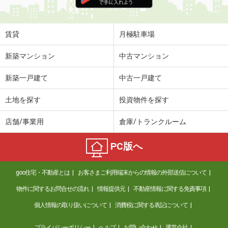
住 所
山形県山形市久保田２
専有面積
30.79m²
間取り
1K
賃貸
月極駐車場
山形県寒河江市仲谷地１
新築マンション
中古マンション
価 格
4.60万円
新築一戸建て
中古一戸建て
住 所
山形県寒河江市仲谷地１
専有面積
23.61m²
土地を探す
投資物件を探す
間取り
1K
店舗/事業用
倉庫/トランクルーム
山形県天童市糠塚３
PC版へ
価 格
5.60万円
住 所
山形県天童市糠塚３
goo住宅・不動産とは
お客さまご利用端末からの情報の外部送信について
専有面積
34.88m²
間取り
1K
物件に関するお問合せの流れ
情報提供元
不動産情報に関する免責事項
個人情報の取り扱いについて
消費税に関する表記について
山形県山形市大手町
プライバシーポリシー
ヘルプ
お問い合わせ
運営会社