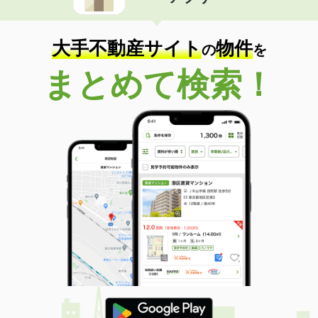
住 所
山形県米沢市成島町３
専有面積
23.18m²
間取り
1K
大手不動産サイト
物件
の
を
山形県山形市西田４
まとめて検索！
価 格
4.70万円
住 所
山形県山形市西田４
専有面積
28.02m²
間取り
1K
山形県米沢市中央７
価 格
4.60万円
住 所
山形県米沢市中央７
専有面積
23.18m²
間取り
1K
山形県山形市久保田２
価 格
4.85万円