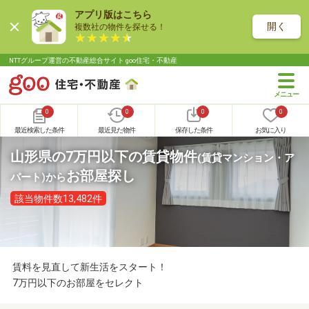
アプリ版はこちら
開く
複数社の物件を探せる！
NTTグループ運営の不動産総合サイト goo住宅・不動産
0
0
0
0
最近検索した条件
最近見た物件
保存した条件
お気に入り
山形県の7万円以下の賃貸物件
(賃貸マンション・ア
お部屋探し
パート)
から
該当物件数13,482件
賃料を見直して新生活をスタート！
7万円以下のお部屋をセレクト