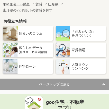
住 所
山形県東根市四ツ家１丁目
goo住宅・不動産
賃貸
山形県
専有面積
21.81m²
山形県の7万円以下の賃貸を探す
間取り
1K
お役立ち情報
山形県山形市五十鈴１
「住みたい街」
価 格
6.30万円
住まいのコラム
を見つけよう
住 所
山形県山形市五十鈴１
専有面積
43.78m²
暮らしのデータ
間取り
1LDK
家賃相場
(補助金・助成金情報)
山形県山形市大手町
人気タウン
住宅ローン
ランキング
価 格
4.30万円
住 所
山形県山形市大手町
専有面積
23.18m²
ページトップに戻る
間取り
1K
山形県米沢市成島町３
goo住宅・不動産
価 格
4万円
アプリ